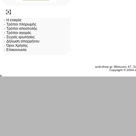
Πληροφορίες
Η εταιρία
Τρόποι πληρωμής
Τρόποι αποστολής
Τρόποι αγοράς
Συχνές ερωτήσεις
Δήλωση απορρήτου
Όροι Χρήσης
Επικοινωνία
Κυριακή 09 Αυγ, 2026
acdcshop.gr, Μύσωνος 47, Ση
Copyright © 2004-