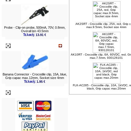
AK2SRT - Crocodile clip, 25A, red, Grip 
max.9.5mm, Socket size 4mm
Probe - Clip-on probe, 500mA, 70V, 0.8mm,
Overall len 43.5mm
Τελική:
13.91 €
Νεο
AK10RT - Crocodile clip, 6A, 60VDC, red, Gr
max.7.5mm, 930126101
Banana Connector - Crocodile clip, 15A, blue,
Grip capac max.12mm, Socket size 4mm
Τελική:
1.95 €
FLK-AC285 - Crocodile clip, 10A, 1kVDC, 
black, Grip capac max.20mm
Πληρωμες