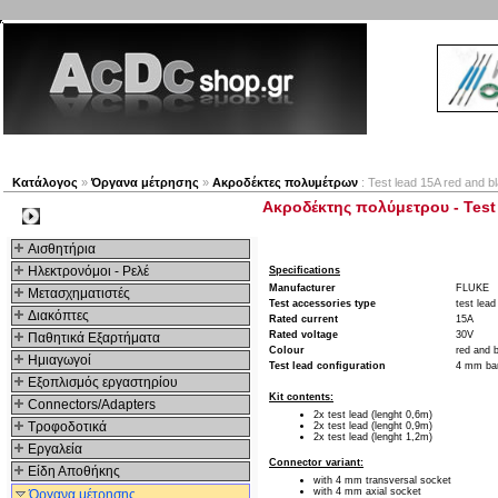
Νέα προϊόντα
Πλοηγός
Εταιρία
Λογαριασμός
Κατάλογος
»
Όργανα μέτρησης
»
Ακροδέκτες πολυμέτρων
: Test lead 15A red and b
Ακροδέκτης πολύμετρου - Test 
Kατηγοριες
Αισθητήρια
Ηλεκτρονόμοι - Ρελέ
Specifications
Manufacturer
FLUKE
Μετασχηματιστές
Test accessories type
test lead
Διακόπτες
Rated current
15A
Rated voltage
30V
Παθητικά Εξαρτήματα
Colour
red and 
Hμιαγωγοί
Test lead configuration
4 mm ban
Εξοπλισμός εργαστηρίου
Kit contents:
Connectors/Adapters
2x test lead (lenght 0,6m)
Τροφοδοτικά
2x test lead (lenght 0,9m)
2x test lead (lenght 1,2m)
Εργαλεία
Connector variant:
Είδη Αποθήκης
with 4 mm transversal socket
with 4 mm axial socket
Όργανα μέτρησης