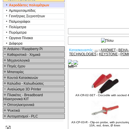
Ακροδέκτες πολυμέτρων
Αμπεροτσιμπίδες
Γενvήτριες Συχνοτήτων
Παλμογράφοι
Πολύμετρα
Πυρόμετρα
Οργανα Πίνακα
Διάφορα
Arduino / Raspberry Pi
Κατασκευαστές
---
AXIOMET
BEHA
:
|
|
TECHNOLOGIES
KEYSTONE
POM
Καθαριστικά - Χημικά
|
|
Μηχανολογικά
Σχετικά Προϊόντα
Πηγές ήχου
Μπαταρίες
Κουτιά Κατασκευών
Καλώδια - Καλωδιώσεις
Αναλώσιμα 3D Printer
Πλακέτες - Breadboard
AX-CR-02-SET - Crocodile with socked
Ηλεκτρονικά ΚΙΤ
Οπτοηλεκτρονικά
Ψυκτικά
Αυτοματισμοί - PLC
AX-CP-03-R - Clip-on probe, with puncturing
10A, red, 4mm, Ø 4mm
Δημοφιλή