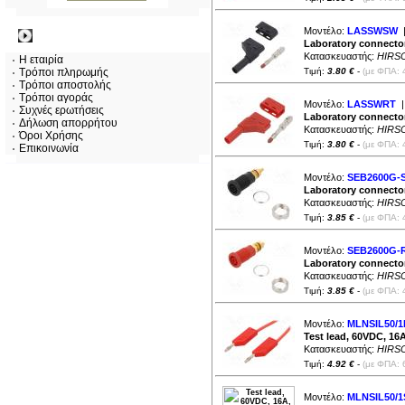
Μοντέλο:
LASSWSW
|
Πληροφορίες
Laboratory connecto
Κατασκευαστής:
HIRS
Η εταιρία
Τρόποι πληρωμής
Τιμή:
3.80 €
-
(με ΦΠΑ: 
Τρόποι αποστολής
Τρόποι αγοράς
Μοντέλο:
LASSWRT
|
Συχνές ερωτήσεις
Laboratory connecto
Δήλωση απορρήτου
Κατασκευαστής:
HIRS
Όροι Χρήσης
Τιμή:
3.80 €
-
(με ΦΠΑ: 
Επικοινωνία
Μοντέλο:
SEB2600G-
Laboratory connecto
Κατασκευαστής:
HIRS
Τιμή:
3.85 €
-
(με ΦΠΑ: 
Μοντέλο:
SEB2600G-
Laboratory connecto
Κατασκευαστής:
HIRS
Τιμή:
3.85 €
-
(με ΦΠΑ: 
Μοντέλο:
MLNSIL50/1
Test lead, 60VDC, 1
Κατασκευαστής:
HIRS
Τιμή:
4.92 €
-
(με ΦΠΑ: 
Μοντέλο:
MLNSIL50/