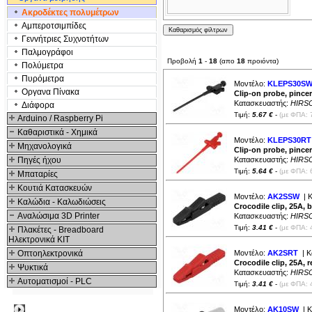
Ακροδέκτες πολυμέτρων
Αμπεροτσιμπίδες
Γενvήτριες Συχνοτήτων
Παλμογράφοι
Προβολή
1
-
18
(απο
18
προιόντα)
Πολύμετρα
Πυρόμετρα
Μοντέλο:
KLEPS30S
Οργανα Πίνακα
Clip-on probe, pince
Κατασκευαστής:
HIRS
Διάφορα
Τιμή:
5.67 €
-
(με ΦΠΑ: 
Arduino / Raspberry Pi
Καθαριστικά - Χημικά
Μοντέλο:
KLEPS30RT
Μηχανολογικά
Clip-on probe, pince
Πηγές ήχου
Κατασκευαστής:
HIRS
Τιμή:
5.64 €
-
(με ΦΠΑ: 
Μπαταρίες
Κουτιά Κατασκευών
Μοντέλο:
AK2SSW
| Κ
Καλώδια - Καλωδιώσεις
Crocodile clip, 25A,
Αναλώσιμα 3D Printer
Κατασκευαστής:
HIRS
Τιμή:
3.41 €
-
(με ΦΠΑ: 
Πλακέτες - Breadboard
Ηλεκτρονικά ΚΙΤ
Οπτοηλεκτρονικά
Μοντέλο:
AK2SRT
| Κ
Crocodile clip, 25A,
Ψυκτικά
Κατασκευαστής:
HIRS
Αυτοματισμοί - PLC
Τιμή:
3.41 €
-
(με ΦΠΑ: 
Δημοφιλή
Μοντέλο:
AK10SW
| Κ