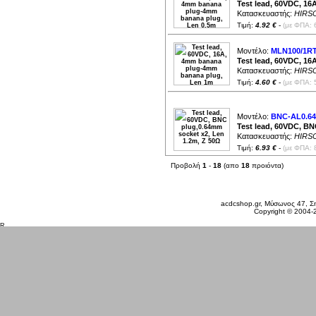
Test lead, 60VDC, 1
Κατασκευαστής:
HIRS
Τιμή:
4.92 €
-
(με ΦΠΑ: 
Μοντέλο:
MLN100/1R
Test lead, 60VDC, 1
Κατασκευαστής:
HIRS
Τιμή:
4.60 €
-
(με ΦΠΑ: 
Μοντέλο:
BNC-AL0.64
Test lead, 60VDC, BN
Κατασκευαστής:
HIRS
Τιμή:
6.93 €
-
(με ΦΠΑ: 
Προβολή
1
-
18
(απο
18
προιόντα)
Παρασκευή 07 Αυγ, 2026
acdcshop.gr, Μύσωνος 47, Ση
Copyright © 2004-