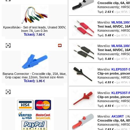
Crocodile clip, 6A, 
Κατασκευαστής:
HIRS
Τιμή:
2.63 €
-
(με ΦΠΑ: 
Μοντέλο:
MLNSIL100/
Test lead, 60VDC, 1
Κροκοδιλάκι - Set of test leads, Urated 300V,
Κατασκευαστής:
HIRS
Inom 7A, Len 0.3m
Τελική:
7.60 €
Τιμή:
5.48 €
-
(με ΦΠΑ: 
Νεο
Μοντέλο:
MLNSIL100
Test lead, 60VDC, 1
Κατασκευαστής:
HIRS
Τιμή:
5.48 €
-
(με ΦΠΑ: 
Μοντέλο:
KLEPS3ST-
Clip-on probe, pince
Banana Connector - Crocodile clip, 15A, blue,
Grip capac max.12mm, Socket size 4mm
Κατασκευαστής:
HIRS
Τελική:
1.95 €
Τιμή:
4.93 €
-
(με ΦΠΑ: 
Πληρωμες
Μοντέλο:
KLEPS3ST-
Clip-on probe, pince
Κατασκευαστής:
HIRS
Τιμή:
4.93 €
-
(με ΦΠΑ: 
Μοντέλο:
AK10RT
| Κ
Crocodile clip, 6A, 
Κατασκευαστής:
HIRS
Τιμή:
2.63 €
-
(με ΦΠΑ: 