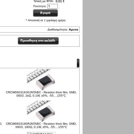
Τελική με ΦΠΑ:
0.01 €
Ποσότητα:
* Αποστολή σε 1 εργάσιμη ημέρα.
Διαθεσιμότητα:
Αμεσα
CRCW06031K00JNTABC - Resistor thick film, SMD,
0603, 1kΩ, 0.1W, ±5%, -55....155°C
D,
CRCW0603180RJNTABC - Resistor thick film, SMD,
0603, 180Ω, 0.1W, ±5%, -55....155°C