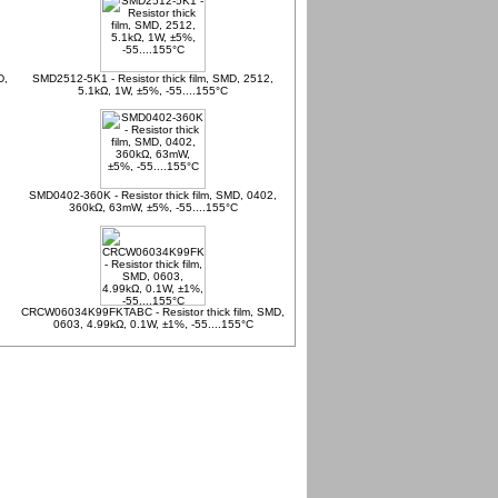
D,
SMD2512-5K1 - Resistor thick film, SMD, 2512,
5.1kΩ, 1W, ±5%, -55....155°C
SMD0402-360K - Resistor thick film, SMD, 0402,
360kΩ, 63mW, ±5%, -55....155°C
CRCW06034K99FKTABC - Resistor thick film, SMD,
0603, 4.99kΩ, 0.1W, ±1%, -55....155°C