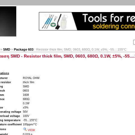
Αναζήτηση:
Εταιρία
Λογαριασμός
Καλάθι
Επικοινωνία
»
SMD
»
Package 603
: Resistor thick film, SMD, 0603, 680Ω, 0.1W, ±5%, -55....155°C
ταση SMD - Resistor thick film, SMD, 0603, 680Ω, 0.1W, ±5%, -55...
cations
cturer
ROYAL OHM
 resistor
thick film
ng
SMD
inch
0603
 mm
1608
ance
680Ω
0.1W
nce
±5%
erating voltage
50V
erload voltage
100V
ng temperature
-55...155°C
ture coefficient
100ppm/°C
ions
VIEW
weight
0.019 g