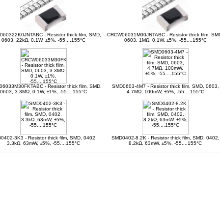
60322K0JNTABC - Resistor thick film, SMD,
CRCW06031M00JNTABC - Resistor thick film, SM
0603, 22kΩ, 0.1W, ±5%, -55....155°C
0603, 1MΩ, 0.1W, ±5%, -55....155°C
6033M30FKTABC - Resistor thick film, SMD,
SMD0603-4M7 - Resistor thick film, SMD, 0603,
0603, 3.3MΩ, 0.1W, ±1%, -55....155°C
4.7MΩ, 100mW, ±5%, -55....155°C
402-3K3 - Resistor thick film, SMD, 0402,
SMD0402-8.2K - Resistor thick film, SMD, 0402,
3.3kΩ, 63mW, ±5%, -55....155°C
8.2kΩ, 63mW, ±5%, -55....155°C