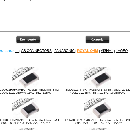
κευαστές
---
AB CONNECTORS
PANASONIC
ROYAL OHM
VISHAY
YAGEO
:
|
|
|
|
|
είτε ακόμα
20611R0FKTABC - Resistor thick film, SMD,
SMD2512-470R - Resistor thick film, SMD, 2512,
1206, 11Ω, 250mW, ±1%, -55....125°C
470Ω, 1W, ±5%, -55....125°C, 100ppm/°C
60368R0JNTABC - Resistor thick film, SMD,
CRCW060375R0JNTABC - Resistor thick film, SM
0603, 68Ω, 0.1W, ±5%, -55....155°C
0603, 75Ω, 0.1W, ±5%, -55....155°C