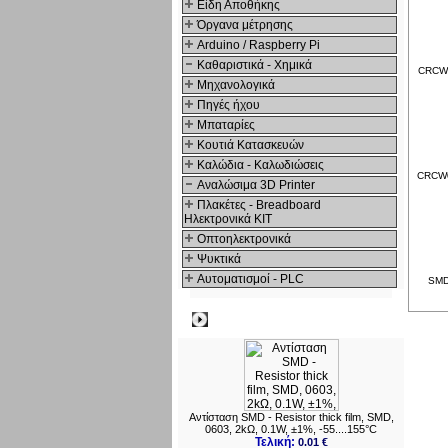
Είδη Αποθήκης
Όργανα μέτρησης
Arduino / Raspberry Pi
Καθαριστικά - Χημικά
CRCW0
Μηχανολογικά
Πηγές ήχου
Μπαταρίες
Κουτιά Κατασκευών
Καλώδια - Καλωδιώσεις
CRCW0
Αναλώσιμα 3D Printer
Πλακέτες - Breadboard
Ηλεκτρονικά ΚΙΤ
Οπτοηλεκτρονικά
Ψυκτικά
Αυτοματισμοί - PLC
SMD0
Δημοφιλή
Αντίσταση SMD - Resistor thick film, SMD,
0603, 2kΩ, 0.1W, ±1%, -55....155°C
Τελική:
0.01 €