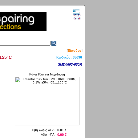
[
Είσοδος
]
.155°C
Κωδικός:
35696
SMD0603-680R
Κάντε Κλικ για Μεγέθυνση
Τιμή χωρίς ΦΠΑ:
0.01 €
Αξία ΦΠΑ:
0.00 €