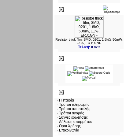
Νεο
Resistor thick film, SMD, 0201, 1.8kΩ, 50mW,
±1%, ERJ1GNF
Τελική:
0.02 €
Πληρωμες
Πληροφορίες
Η εταιρία
Τρόποι πληρωμής
Τρόποι αποστολής
Τρόποι αγοράς
Συχνές ερωτήσεις
Δήλωση απορρήτου
Όροι Χρήσης
Επικοινωνία