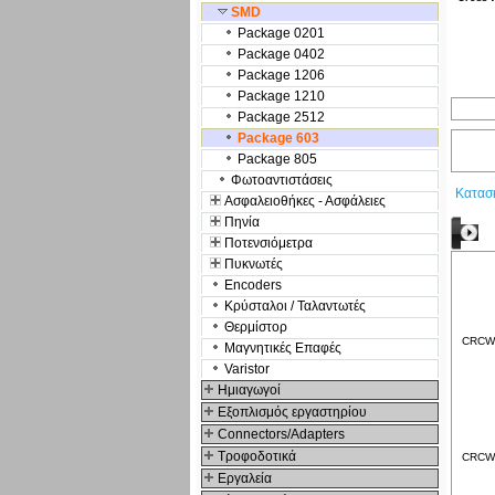
SMD
Package 0201
Package 0402
Package 1206
Package 1210
Package 2512
Package 603
Package 805
Φωτοαντιστάσεις
Κατασ
Ασφαλειοθήκες - Ασφάλειες
Πηνία
Δ
Ποτενσιόμετρα
Πυκνωτές
Encoders
Κρύσταλοι / Ταλαντωτές
Θερμίστορ
CRCW1
Μαγνητικές Επαφές
Varistor
Hμιαγωγοί
Εξοπλισμός εργαστηρίου
Connectors/Adapters
Τροφοδοτικά
CRCW0
Εργαλεία