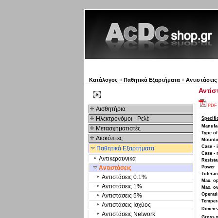
Νέα προϊόντα
Πλοηγός
Κατάλογος
»
Παθητικά Εξαρτήματα
»
Αντιστάσεις
Αντίσ
Kατηγοριες
PDF
Αισθητήρια
Ηλεκτρονόμοι - Ρελέ
Specifi
Manufa
Μετασχηματιστές
Type of
Διακόπτες
Mounti
Case - 
Παθητικά Εξαρτήματα
Case -
Αντικεραυνικά
Resist
Αντιστάσεις
Power
Tolera
Αντιστάσεις 0.1%
Max. op
Αντιστάσεις 1%
Max. ov
Operati
Αντιστάσεις 5%
Tempera
Αντιστάσεις Ισχύος
Dimens
Αντιστάσεις Network
Gross 