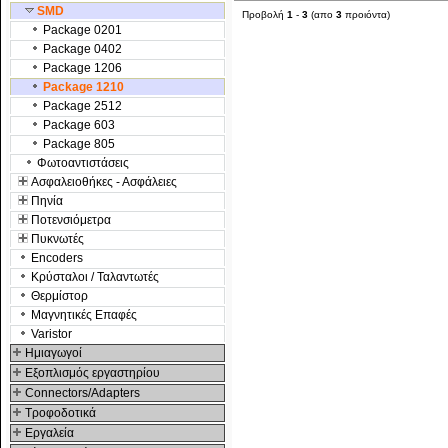
SMD
Προβολή
1
-
3
(απο
3
προιόντα)
Package 0201
Package 0402
Package 1206
Package 1210
Package 2512
Package 603
Package 805
Φωτοαντιστάσεις
Ασφαλειοθήκες - Ασφάλειες
Πηνία
Ποτενσιόμετρα
Πυκνωτές
Encoders
Κρύσταλοι / Ταλαντωτές
Θερμίστορ
Μαγνητικές Επαφές
Varistor
Hμιαγωγοί
Εξοπλισμός εργαστηρίου
Connectors/Adapters
Τροφοδοτικά
Εργαλεία