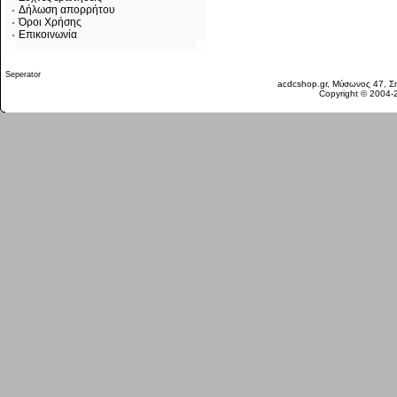
Δήλωση απορρήτου
Όροι Χρήσης
Επικοινωνία
Πέμπτη 06 Αυγ, 2026
acdcshop.gr, Μύσωνος 47, Ση
Copyright © 2004-