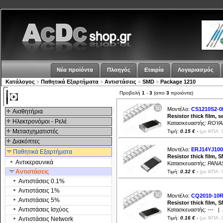
Νέα προϊόντα
Πλοηγός
Εταιρία
Λογαριασμός
Κατάλογος
»
Παθητικά Εξαρτήματα
»
Αντιστάσεις
»
SMD
»
Package 1210
Προβολή
1
-
3
(απο
3
προιόντα)
Kατηγοριες
Μοντέλο:
CS1210S2-0
Αισθητήρια
Resistor thick film,
Ηλεκτρονόμοι - Ρελέ
Κατασκευαστής:
ROYA
Μετασχηματιστές
Τιμή:
0.15 €
-
(με ΦΠΑ: 
Διακόπτες
Μοντέλο:
ERJ14YJ10
Παθητικά Εξαρτήματα
Resistor thick film, 
Αντικεραυνικά
Κατασκευαστής:
PANA
Αντιστάσεις
Τιμή:
0.32 €
-
(με ΦΠΑ: 
Αντιστάσεις 0.1%
Αντιστάσεις 1%
Μοντέλο:
CQ2010-10
Αντιστάσεις 5%
Resistor thick film, 
Αντιστάσεις Ισχύος
Κατασκευαστής:
---
| Δ
Τιμή:
0.16 €
-
(με ΦΠΑ: 
Αντιστάσεις Network