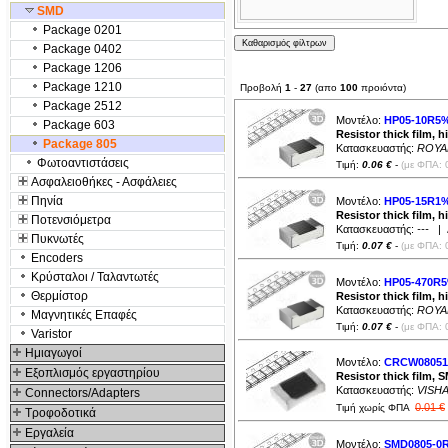
33
SMD
43
47
Package 0201
49
56
Package 0402
62
68
Package 1206
82
1k
Package 1210
Προβολή
1
-
27
(απο
100
προιόντα)
1.
1.
Package 2512
1.
Μοντέλο:
HP05-10R5
1.
Package 603
2k
Resistor thick film, 
2.
Package 805
Κατασκευαστής:
ROYA
2.
2.
Φωτοαντιστάσεις
Τιμή:
0.06 €
-
(με ΦΠΑ: 
2.
Ασφαλειοθήκες - Ασφάλειες
3k
3.
Πηνία
Μοντέλο:
HP05-15R1
3.
4.
Resistor thick film, 
Ποτενσιόμετρα
4.
Κατασκευαστής:
---
| Δ
4.
Πυκνωτές
5.
Τιμή:
0.07 €
-
(με ΦΠΑ: 
5.
Encoders
6.
8.
Κρύσταλοι / Ταλαντωτές
8.
Μοντέλο:
HP05-470R
10
Θερμίστορ
Resistor thick film, 
11
Κατασκευαστής:
ROYA
12
Μαγνητικές Επαφές
12
Τιμή:
0.07 €
-
(με ΦΠΑ: 
14
Varistor
15
18
Hμιαγωγοί
20
Μοντέλο:
CRCW08051
22
Εξοπλισμός εργαστηρίου
Resistor thick film, 
25
Κατασκευαστής:
VISH
27
Connectors/Adapters
33
0.01 €
Τιμή χωρίς ΦΠΑ
39
Τροφοδοτικά
47
53
Εργαλεία
60
Μοντέλο:
SMD0805-0