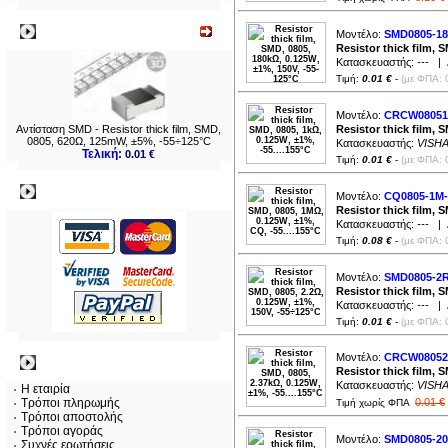
Νεο
Μοντέλο:
SMD0805-1
Resistor thick film, 
Κατασκευαστής:
---
| Δ
Τιμή:
0.01 €
-
(με ΦΠΑ: 
Μοντέλο:
CRCW08051
Αντίσταση SMD - Resistor thick film, SMD,
Resistor thick film, 
0805, 620Ω, 125mW, ±5%, -55÷125°C
Κατασκευαστής:
VISH
Τελική:
0.01 €
Τιμή:
0.01 €
-
(με ΦΠΑ: 
Πληρωμες
Μοντέλο:
CQ0805-1M
Resistor thick film, 
Κατασκευαστής:
---
| Δ
Τιμή:
0.08 €
-
(με ΦΠΑ: 
Μοντέλο:
SMD0805-2
Resistor thick film, 
Κατασκευαστής:
---
| Δ
Τιμή:
0.01 €
-
(με ΦΠΑ: 
Μοντέλο:
CRCW08052
Πληροφορίες
Resistor thick film, 
Κατασκευαστής:
VISH
Η εταιρία
Τρόποι πληρωμής
0.01 €
Τιμή χωρίς ΦΠΑ
Τρόποι αποστολής
Τρόποι αγοράς
Μοντέλο:
SMD0805-2
Συχνές ερωτήσεις