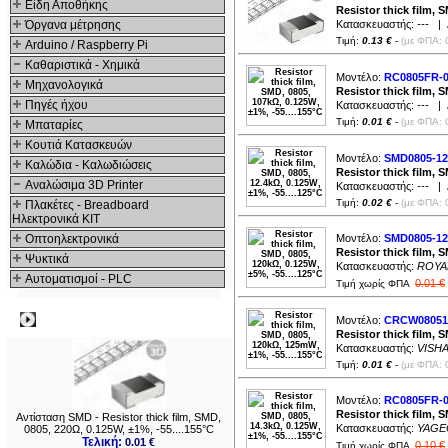
68
Είδη Αποθήκης
Resistor thick film, 
80
82
Όργανα μέτρησης
Κατασκευαστής:
---
| Δ
10
Τιμή:
0.13 €
-
(με ΦΠΑ: 
10
Arduino / Raspberry Pi
12
18
Καθαριστικά - Χημικά
24
Μοντέλο:
RC0805FR-0
33
Μηχανολογικά
Resistor thick film, 
34
39
Πηγές ήχου
Κατασκευαστής:
---
| Δ
43
Τιμή:
0.01 €
-
(με ΦΠΑ: 
47
Μπαταρίες
1
Κουτιά Κατασκευών
Μοντέλο:
SMD0805-12
Καλώδια - Καλωδιώσεις
Resistor thick film, 
Αναλώσιμα 3D Printer
Κατασκευαστής:
---
| Δ
Τιμή:
0.02 €
-
(με ΦΠΑ: 
Πλακέτες - Breadboard
Ηλεκτρονικά ΚΙΤ
Οπτοηλεκτρονικά
Μοντέλο:
SMD0805-1
Resistor thick film, 
Ψυκτικά
Κατασκευαστής:
ROYA
Αυτοματισμοί - PLC
0.01 €
Τιμή χωρίς ΦΠΑ
Δημοφιλή
Μοντέλο:
CRCW08051
Resistor thick film, 
Κατασκευαστής:
VISH
Τιμή:
0.01 €
-
(με ΦΠΑ: 
Μοντέλο:
RC0805FR-0
Resistor thick film, 
Αντίσταση SMD - Resistor thick film, SMD,
Κατασκευαστής:
YAGE
0805, 220Ω, 0.125W, ±1%, -55....155°C
Τελική:
0.01 €
0.10 €
Τιμή χωρίς ΦΠΑ