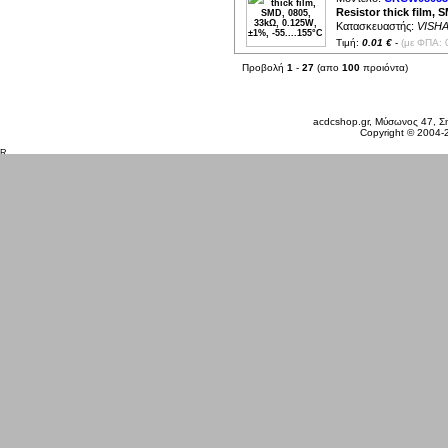
Resistor thick film, 
Κατασκευαστής:
VISH
Τιμή:
0.01 €
-
(με ΦΠΑ: 
Προβολή
1
-
27
(απο
100
προιόντα)
Κυριακή 09 Αυγ, 2026
acdcshop.gr, Μύσωνος 47, Ση
Copyright © 2004-