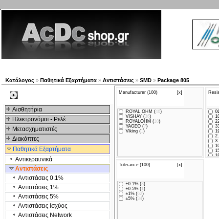
Νέα προϊόντα
Πλοηγός
Εταιρία
Λογαριασμός
Κατάλογος
»
Παθητικά Εξαρτήματα
»
Αντιστάσεις
»
SMD
»
Package 805
Manufacturer (100)
[x]
Resi
Kατηγοριες
Αισθητήρια
ROYAL OHM (
46
)
0Ω
VISHAY (
36
)
1
Ηλεκτρονόμοι - Ρελέ
ROYALOHM (
10
)
2
YAGEO (
7
)
3
Μετασχηματιστές
Viking (
1
)
1Ω
2.
Διακόπτες
3.
10
Παθητικά Εξαρτήματα
15
18
Αντικεραυνικά
20
Tolerance (100)
[x]
22
Αντιστάσεις
33
39
Αντιστάσεις 0.1%
47
±0.1% (
3
)
68
Αντιστάσεις 1%
±0.5% (
1
)
10
±1% (
62
)
12
Αντιστάσεις 5%
±5% (
34
)
18
22
Αντιστάσεις Ισχύος
24
Αντιστάσεις Network
27