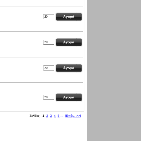
Σελίδες:
1
2
3
4
5
...
[Επόμ. >>]
171062055 επισκέψεις από Σάββατο 23 Ιαν, 2010