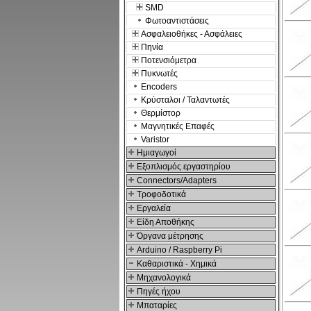
SMD
Φωτοαντιστάσεις
Ασφαλειοθήκες - Ασφάλειες
Πηνία
Ποτενσιόμετρα
Πυκνωτές
Encoders
Κρύσταλοι / Ταλαντωτές
Θερμίστορ
Μαγνητικές Επαφές
Varistor
Hμιαγωγοί
Εξοπλισμός εργαστηρίου
Connectors/Adapters
Τροφοδοτικά
Εργαλεία
Είδη Αποθήκης
Όργανα μέτρησης
Arduino / Raspberry Pi
Καθαριστικά - Χημικά
Μηχανολογικά
Πηγές ήχου
Μπαταρίες