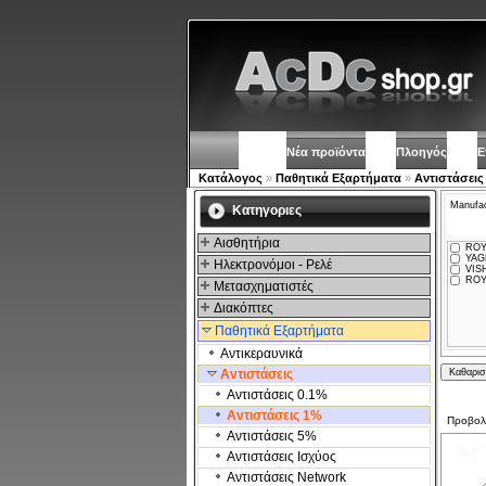
Νέα προϊόντα
Πλοηγός
Ε
Κατάλογος
»
Παθητικά Εξαρτήματα
»
Αντιστάσεις
Manufac
Kατηγοριες
Αισθητήρια
ROY
YAG
Ηλεκτρονόμοι - Ρελέ
VISH
ROY
Μετασχηματιστές
Διακόπτες
Παθητικά Εξαρτήματα
Αντικεραυνικά
Αντιστάσεις
Αντιστάσεις 0.1%
Αντιστάσεις 1%
Προβο
Αντιστάσεις 5%
Αντιστάσεις Ισχύος
Αντιστάσεις Network