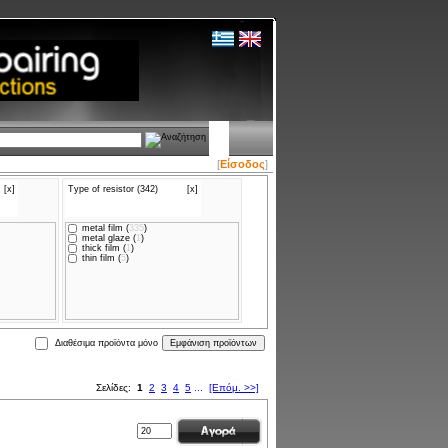
[
Είσοδος
]
[x]
Type of resistor (342)
[x]
metal film (
335
)
metal glaze (
1
)
thick film (
1
)
thin film (
5
)
Διαθέσιμα προϊόντα μόνο
Σελίδες:
1
2
3
4
5
...
[Επόμ. >>]