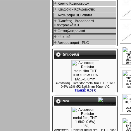
Κουτιά Κατασκευών
Καλώδια - Καλωδιώσεις
Αναλώσιμα 3D Printer
Πλακέτες - Breadboard
Ηλεκτρονικά ΚΙΤ
Οπτοηλεκτρονικά
Ψυκτικά
Αυτοματισμοί - PLC
Δημοφιλή
Αντισταση - Resistor metal film THT 10kΩ
0.6W ±1% Ø2.5x6.8mm 50ppm/°C
Τελική:
0.09 €
Νεο
Αντισταση - Resistor metal film, THT, 1.8kΩ,