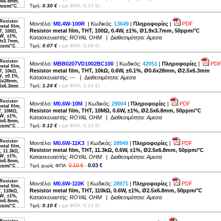
5.6kΩ (
3
)
Τιμή:
0.30 €
-
(με ΦΠΑ: 0.37 €)
5.62kΩ (
1
)
6.2kΩ (
2
)
6.8kΩ (
2
)
7.5kΩ (
2
)
Μοντέλο:
M0.4W-100R
| Κωδικός:
13649
|
Πληροφορίες
|
PDF
8.2kΩ (
2
)
Resistor metal film, THT, 100Ω, 0.4W, ±1%, Ø1.9x3.7mm, 50ppm/°C
9.1kΩ (
2
)
10kΩ (
3
)
Κατασκευαστής:
ROYAL OHM
| Διαθεσιμότητα:
Αμεσα
11kΩ (
2
)
Τιμή:
0.07 €
-
(με ΦΠΑ: 0.08 €)
11.3kΩ (
1
)
12kΩ (
2
)
13kΩ (
2
)
15kΩ (
3
)
Μοντέλο:
MBB0207VD1002BC100
| Κωδικός:
42051
|
Πληροφορίες
|
PD
16kΩ (
2
)
Resistor metal film, THT, 10kΩ, 0.6W, ±0.1%, Ø0.6x28mm, Ø2.5x6.3mm
16.2kΩ (
1
)
18kΩ (
2
)
Κατασκευαστής:
---
| Διαθεσιμότητα:
Αμεσα
20kΩ (
2
)
Τιμή:
1.24 €
-
(με ΦΠΑ: 1.54 €)
21.5kΩ (
1
)
22kΩ (
3
)
24kΩ (
3
)
24.9kΩ (
1
)
Μοντέλο:
M0.6W-10M
| Κωδικός:
29004
|
Πληροφορίες
|
PDF
27kΩ (
2
)
Resistor metal film, THT, 10MΩ, 0.6W, ±1%, Ø2.5x6.8mm, 50ppm/°C
30kΩ (
4
)
33kΩ (
2
)
Κατασκευαστής:
ROYAL OHM
| Διαθεσιμότητα:
Αμεσα
33.2kΩ (
2
)
Τιμή:
0.12 €
-
(με ΦΠΑ: 0.15 €)
36kΩ (
2
)
39kΩ (
2
)
43kΩ (
2
)
47kΩ (
2
)
Μοντέλο:
M0.6W-11K3
| Κωδικός:
28949
|
Πληροφορίες
|
PDF
49.9kΩ (
2
)
Resistor metal film, THT, 11.3kΩ, 0.6W, ±1%, Ø2.5x6.8mm, 50ppm/°C
51kΩ (
2
)
56kΩ (
2
)
Κατασκευαστής:
ROYAL OHM
| Διαθεσιμότητα:
Αμεσα
62kΩ (
2
)
0.10 €
68kΩ (
0.03 €
2
)
Τιμή χωρίς ΦΠΑ
-
75kΩ (
2
)
82kΩ (
3
)
91kΩ (
2
)
Μοντέλο:
M0.6W-110K
| Κωδικός:
28971
|
Πληροφορίες
|
PDF
100kΩ (
3
)
110kΩ (
2
)
Resistor metal film, THT, 110kΩ, 0.6W, ±1%, Ø2.5x6.8mm, 50ppm/°C
120kΩ (
2
)
Κατασκευαστής:
ROYAL OHM
| Διαθεσιμότητα:
Αμεσα
130kΩ (
2
)
140kΩ (
1
)
Τιμή:
0.10 €
-
(με ΦΠΑ: 0.12 €)
147kΩ (
1
)
150kΩ (
2
)
160kΩ (
1
)