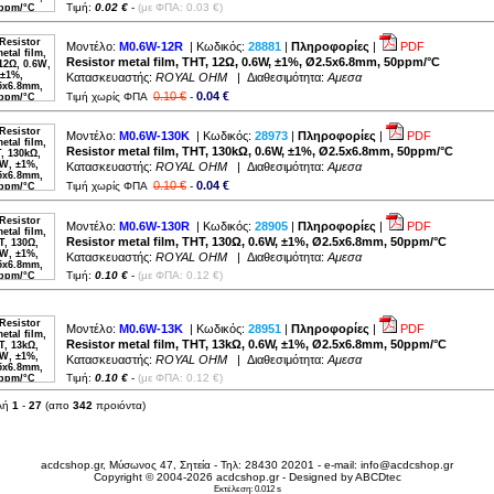
Τιμή:
0.02 €
-
(με ΦΠΑ: 0.03 €)
Μοντέλο:
M0.6W-12R
| Κωδικός:
28881
|
Πληροφορίες
|
PDF
Resistor metal film, THT, 12Ω, 0.6W, ±1%, Ø2.5x6.8mm, 50ppm/°C
Κατασκευαστής:
ROYAL OHM
| Διαθεσιμότητα:
Αμεσα
0.10 €
0.04 €
Τιμή χωρίς ΦΠΑ
-
Μοντέλο:
M0.6W-130K
| Κωδικός:
28973
|
Πληροφορίες
|
PDF
Resistor metal film, THT, 130kΩ, 0.6W, ±1%, Ø2.5x6.8mm, 50ppm/°C
Κατασκευαστής:
ROYAL OHM
| Διαθεσιμότητα:
Αμεσα
0.10 €
0.04 €
Τιμή χωρίς ΦΠΑ
-
Μοντέλο:
M0.6W-130R
| Κωδικός:
28905
|
Πληροφορίες
|
PDF
Resistor metal film, THT, 130Ω, 0.6W, ±1%, Ø2.5x6.8mm, 50ppm/°C
Κατασκευαστής:
ROYAL OHM
| Διαθεσιμότητα:
Αμεσα
Τιμή:
0.10 €
-
(με ΦΠΑ: 0.12 €)
Μοντέλο:
M0.6W-13K
| Κωδικός:
28951
|
Πληροφορίες
|
PDF
Resistor metal film, THT, 13kΩ, 0.6W, ±1%, Ø2.5x6.8mm, 50ppm/°C
Κατασκευαστής:
ROYAL OHM
| Διαθεσιμότητα:
Αμεσα
Τιμή:
0.10 €
-
(με ΦΠΑ: 0.12 €)
λή
1
-
27
(απο
342
προιόντα)
acdcshop.gr, Μύσωνος 47, Σητεία - Τηλ: 28430 20201 - e-mail:
info@acdcshop.gr
Copyright © 2004-2026 acdcshop.gr - Designed by
ABCDtec
Εκτέλεση: 0.012 s