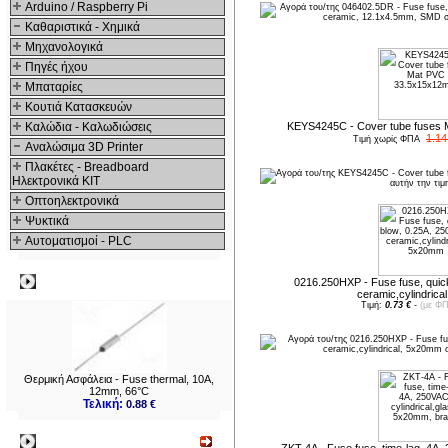
Arduino / Raspberry Pi
Καθαριστικά - Χημικά
Μηχανολογικά
Πηγές ήχου
Μπαταρίες
Κουτιά Κατασκευών
Καλώδια - Καλωδιώσεις
KEYS4245C - Cover tube fuses
1.14
Τιμή χωρίς ΦΠΑ
Αναλώσιμα 3D Printer
Πλακέτες - Breadboard
Ηλεκτρονικά ΚΙΤ
Οπτοηλεκτρονικά
Ψυκτικά
Αυτοματισμοί - PLC
Δημοφιλή
0216.250HXP - Fuse fuse, quic
ceramic,cylindric
Τιμή:
0.73 €
-
(με ΦΠ
Θερμική Ασφάλεια - Fuse thermal, 10A,
12mm, 66°C
Τελική:
0.88 €
Νεο