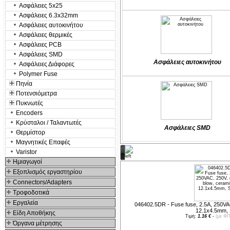
Ασφάλειες 5x25
Ασφάλειες 6.3x32mm
Ασφάλειες αυτοκινήτου
Ασφάλειες θερμικές
Ασφάλειες PCB
Ασφάλειες SMD
Ασφάλειες αυτοκινήτου
Ασφάλειες Διάφορες
Polymer Fuse
Πηνία
Ποτενσιόμετρα
Πυκνωτές
Encoders
Κρύσταλοι / Ταλαντωτές
Ασφάλειες SMD
Θερμίστορ
Μαγνητικές Επαφές
Varistor
Προτεινόμενα προϊόντα
Hμιαγωγοί
Εξοπλισμός εργαστηρίου
Connectors/Adapters
Τροφοδοτικά
Εργαλεία
046402.5DR - Fuse fuse, 2.5A, 250VAC
12.1x4.5mm,
Είδη Αποθήκης
Τιμή:
1.16 €
-
(με ΦΠ
Όργανα μέτρησης