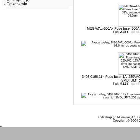
Επικοινωνία
MEGAVAL-500A - Fuse fuse, 500A,
Τιμή:
2.75 €
-
(με ΦΠ
3403.0166.11 - Fuse fuse, 1A, 250VAC
SMD, UMT 
Τιμή:
0.81 €
-
(με ΦΠ
Δευτέρα 10 Αυγ, 2026
acdcshop.gr, Μύσωνος 47, Ση
Copyright © 2004-