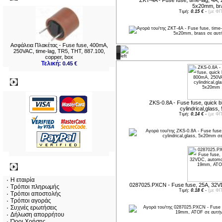
ZKT-4A - Fuse fuse, time-lag, 4A, 
5x20mm, br
Τιμή:
0.15 €
-
(με ΦΠ
Ασφάλεια Πλακέτας - Fuse fuse, 400mA,
250VAC, time-lag, TR5, THT, 887.100,
Νέες παραλαβές
copper, box
Τελική:
0.45 €
Πληρωμες
ZKS-0.8A - Fuse fuse, quick 
cylindrical,glass
Τιμή:
0.14 €
-
(με ΦΠ
Πληροφορίες
Η εταιρία
0287025.PXCN - Fuse fuse, 25A, 32V
Τρόποι πληρωμής
Τιμή:
0.18 €
-
(με ΦΠ
Τρόποι αποστολής
Τρόποι αγοράς
Συχνές ερωτήσεις
Δήλωση απορρήτου
Όροι Χρήσης