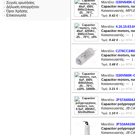
Μοντέλο:
I150V640K-
Συχνές ερωτήσεις
Capacitor motors, run
Δήλωση απορρήτου
Κατασκευαστής:
MIFL
Όροι Χρήσης
Επικοινωνία
Τιμή:
8.42 €
-
(με ΦΠΑ: 
Μοντέλο:
4.16.10.63.6
Capacitor motors, ru
Κατασκευαστής:
---
| Δ
Τιμή:
9.42 €
-
(με ΦΠΑ: 
Μοντέλο:
C276CC245
Capacitor motors, ru
Κατασκευαστής:
---
| Δ
Τιμή:
3.48 €
-
(με ΦΠΑ: 
Μοντέλο:
I150V560K-
Capacitor motors, ru
Κατασκευαστής:
---
| Δ
Τιμή:
3.21 €
-
(με ΦΠΑ: 
Μοντέλο:
JFS7A6504J
Capacitor polypropyl
Κατασκευαστής:
JB C
Τιμή:
1.10 €
-
(με ΦΠΑ: 
Μοντέλο:
JFS16A6166
Capacitor polypropy
Κατασκευαστής:
JB C