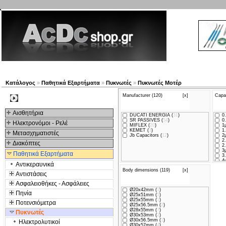
Νέα προϊόντα
Πλοηγός
Εταιρία
Λογαριασμός
Κα
Κατάλογος
»
Παθητικά Εξαρτήματα
»
Πυκνωτές
»
Πυκνωτές Μοτέρ
Manufacturer (120)
[x]
Capa
Kατηγοριες
Αισθητήρια
DUCATI ENERGIA (
31
)
0.
SR PASSIVES (
54
)
0.
Ηλεκτρονόμοι - Ρελέ
MIFLEX (
20
)
1µ
KEMET (
3
)
1.
Μετασχηματιστές
Jb Capacitors (
12
)
2µ
2.
Διακόπτες
2.
3µ
Παθητικά Εξαρτήματα
3.
4µ
Αντικεραυνικά
4.
Body dimensions (119)
[x]
5µ
Αντιστάσεις
6µ
8µ
Ασφαλειοθήκες - Ασφάλειες
10
Ø20x42mm (
1
)
12
Πηνία
Ø25x51mm (
5
)
14
Ø25x55mm (
1
)
16
Ποτενσιόμετρα
Ø25x56.5mm (
2
)
20
Ø28x55mm (
7
)
25
Πυκνωτές
Ø30x53mm (
2
)
30
Ø30x56.5mm (
1
)
Ηλεκτρολυτικοί
32
Ø30x57mm (
4
)