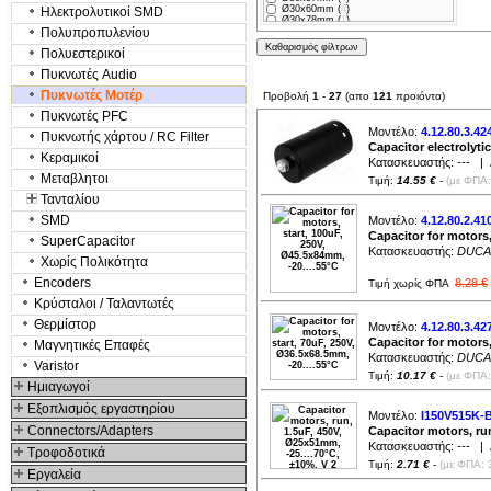
35
Ø30x60mm (
4
)
Ηλεκτρολυτικοί SMD
40
Ø30x78mm (
1
)
45
Πολυπροπυλενίου
Ø34x65mm (
2
)
50
Ø35x60mm (
11
)
60
Πολυεστερικοί
Ø35x65mm (
9
)
70
Ø36x58mm (
1
)
80
Πυκνωτές Audio
Ø36x70mm (
2
)
10
Ø36.5x68.5mm (
3
)
20
Πυκνωτές Μοτέρ
Προβολή
1
-
27
(απο
121
προιόντα)
Ø40x70mm (
13
)
26
Ø40x92mm (
2
)
Πυκνωτές PFC
Ø42x70mm (
1
)
Ø42x82mm (
1
)
Μοντέλο:
4.12.80.3.42
Πυκνωτής χάρτου / RC Filter
Ø42x95mm (
1
)
Capacitor electrolyt
Ø45x78mm (
1
)
Κεραμικοί
Κατασκευαστής:
---
| Δ
Ø45x83mm (
1
)
Ø45x90mm (
2
)
Μεταβλητοι
Τιμή:
14.55 €
-
(με ΦΠΑ:
Ø45x92mm (
4
)
Ø45x95mm (
1
)
Τανταλίου
Ø45x98mm (
1
)
Ø45x114mm (
1
)
SMD
Μοντέλο:
4.12.80.2.41
Ø45x117mm (
1
)
Capacitor for motors,
SuperCapacitor
Ø45.5x14.6mm (
1
)
Ø45.5x84mm (
4
)
Κατασκευαστής:
DUCA
Χωρίς Πολικότητα
Ø48x93mm (
1
)
Ø50x83mm (
2
)
Encoders
8.28 €
Ø50x90mm (
1
)
Τιμή χωρίς ΦΠΑ
Ø50x106mm (
5
)
Κρύσταλοι / Ταλαντωτές
Ø50x117mm (
1
)
Ø50x119mm (
1
)
Θερμίστορ
Μοντέλο:
4.12.80.3.42
Ø52x105mm (
1
)
Ø58x120mm (
1
)
Capacitor for motors,
Μαγνητικές Επαφές
Ø60x120mm (
1
)
Κατασκευαστής:
DUCA
Ø65x120mm (
1
)
Varistor
31.5x24.5x15mm (
1
)
Τιμή:
10.17 €
-
(με ΦΠΑ:
32x10x20mm (
1
)
Hμιαγωγοί
36x10x20mm (
1
)
36x12x22mm (
1
)
Εξοπλισμός εργαστηρίου
37x13x23mm (
1
)
Μοντέλο:
I150V515K-
38x15x25mm (
1
)
Connectors/Adapters
Capacitor motors, run
38x15x26mm (
1
)
Κατασκευαστής:
---
| Δ
38x17x28mm (
1
)
Τροφοδοτικά
38x18.5x29mm (
1
)
Τιμή:
2.71 €
-
(με ΦΠΑ: 
38x24x30mm (
1
)
Εργαλεία
41.4x28.5x16mm (
2
)