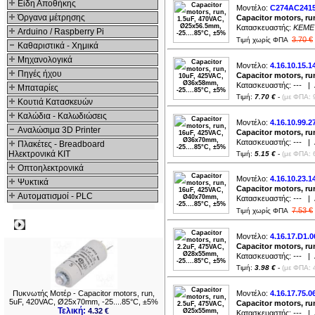
48x33x45mm (
1
)
Είδη Αποθήκης
Μοντέλο:
C274AC241
Όργανα μέτρησης
Capacitor motors, ru
Κατασκευαστής:
KEME
Arduino / Raspberry Pi
3.70 €
Τιμή χωρίς ΦΠΑ
Καθαριστικά - Χημικά
Μηχανολογικά
Μοντέλο:
4.16.10.15.1
Πηγές ήχου
Capacitor motors, ru
Κατασκευαστής:
---
| Δ
Μπαταρίες
Τιμή:
7.70 €
-
(με ΦΠΑ: 
Κουτιά Κατασκευών
Καλώδια - Καλωδιώσεις
Μοντέλο:
4.16.10.99.2
Αναλώσιμα 3D Printer
Capacitor motors, ru
Κατασκευαστής:
---
| Δ
Πλακέτες - Breadboard
Ηλεκτρονικά ΚΙΤ
Τιμή:
5.15 €
-
(με ΦΠΑ: 
Οπτοηλεκτρονικά
Μοντέλο:
4.16.10.23.1
Ψυκτικά
Capacitor motors, ru
Αυτοματισμοί - PLC
Κατασκευαστής:
---
| Δ
7.53 €
Τιμή χωρίς ΦΠΑ
Δημοφιλή
Μοντέλο:
4.16.17.D1.0
Capacitor motors, ru
Κατασκευαστής:
---
| Δ
Τιμή:
3.98 €
-
(με ΦΠΑ: 
Πυκνωτής Μοτέρ - Capacitor motors, run,
Μοντέλο:
4.16.17.75.0
5uF, 420VAC, Ø25x70mm, -25....85°C, ±5%
Capacitor motors, ru
Τελική:
4.32 €
Κατασκευαστής:
---
| Δ