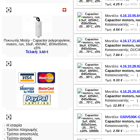
Τιμή:
4.25 €
-
(με ΦΠΑ: 
Νεο
Μοντέλο:
4.16.10.05.6
Capacitor motors, ru
Κατασκευαστής:
---
| Δ
Τιμή:
4.54 €
-
(με ΦΠΑ: 
Πυκνωτής Μοτέρ - Capacitor polypropylene,
Μοντέλο:
4.16.17.21.6
motors, run, 16uF, 450VAC, Ø34x65mm,
Capacitor motors, ru
±5%
Κατασκευαστής:
DUCA
Τελική:
3.60 €
Τιμή:
7.84 €
-
(με ΦΠΑ: 
Πληρωμες
Μοντέλο:
4.16.10.28.9
Capacitor motors, ru
Κατασκευαστής:
---
| Δ
Τιμή:
9.33 €
-
(με ΦΠΑ: 
Μοντέλο:
4.16.25.25.6
Capacitor motors, ru
Κατασκευαστής:
---
| Δ
Τιμή:
12.85 €
-
(με ΦΠΑ:
Πληροφορίες
Μοντέλο:
I150V530K-
Capacitor motors, ru
Η εταιρία
Κατασκευαστής:
---
| Δ
Τρόποι πληρωμής
Τιμή:
2.56 €
-
(με ΦΠΑ: 
Τρόποι αποστολής
Τρόποι αγοράς