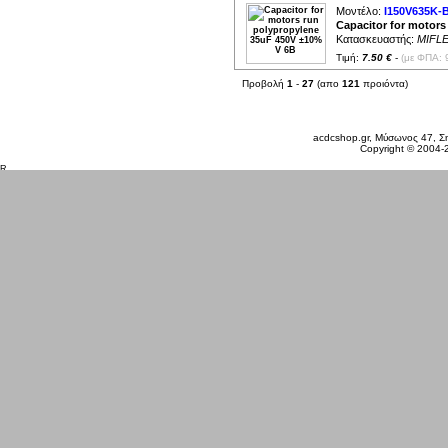
Μοντέλο:
I150V635K-
Capacitor for motor
Κατασκευαστής:
MIFL
Τιμή:
7.50 €
-
(με ΦΠΑ: 
Προβολή
1
-
27
(απο
121
προιόντα)
Σάββατο 08 Αυγ, 2026
acdcshop.gr, Μύσωνος 47, Ση
Copyright © 2004-