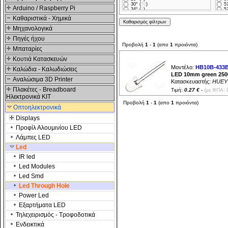
30° (
59
)
57
Arduino / Raspberry Pi
34° (
1
)
57
36° (
1
)
57
Καθαριστικά - Χημικά
40° (
7
)
58
45° (
1
)
58
Μηχανολογικά
50° (
10
)
59
55° (
5
)
59
Πηγές ήχου
60° (
35
)
59
Προβολή
1
-
1
(απο
1
προιόντα)
70° (
4
)
60
Μπαταρίες
100° (
3
)
61
110° (
6
)
62
Κουτιά Κατασκευών
120° (
2
)
62
130° (
3
)
62
Μοντέλο:
HB10B-433
Καλώδια - Καλωδιώσεις
140° (
10
)
63
LED 10mm green 250
63
Αναλώσιμα 3D Printer
64
Κατασκευαστής:
HUEY
64
Πλακέτες - Breadboard
Τιμή:
0.27 €
-
(με ΦΠΑ: 
66
Ηλεκτρονικά ΚΙΤ
70
45
Προβολή
1
-
1
(απο
1
προιόντα)
46
Οπτοηλεκτρονικά
52
56
Displays
56
56
Προφίλ Αλουμινίου LED
58
Λάμπες LED
58
60
Led
61
61
IR led
61
61
Led Modules
62
70
Led Smd
46
52
Led Through Hole
56
58
Power Led
60
62
Εξαρτήματα LED
Τηλεχειρισμός - Τροφοδοτικά
Ενδεικτικά