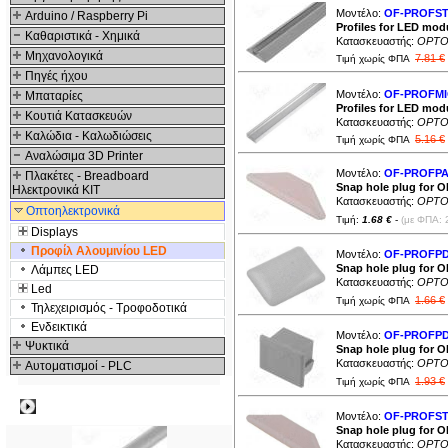
Μοντέλο:
OF-PROFS
Arduino / Raspberry Pi
Profiles for LED mod
Καθαριστικά - Χημικά
Κατασκευαστής:
OPTO
Μηχανολογικά
7.81 €
Τιμή χωρίς ΦΠΑ
Πηγές ήχου
Μοντέλο:
OF-PROFM
Μπαταρίες
Profiles for LED modu
Κουτιά Κατασκευών
Κατασκευαστής:
OPTO
Καλώδια - Καλωδιώσεις
5.16 €
Τιμή χωρίς ΦΠΑ
Αναλώσιμα 3D Printer
Μοντέλο:
OF-PROFP
Πλακέτες - Breadboard
Snap hole plug for 
Ηλεκτρονικά ΚΙΤ
Κατασκευαστής:
OPTO
Οπτοηλεκτρονικά
Τιμή:
1.68 €
-
(με ΦΠΑ: 
Displays
Προφίλ Αλουμινίου LED
Μοντέλο:
OF-PROFP
Snap hole plug for 
Λάμπες LED
Κατασκευαστής:
OPTO
Led
1.66 €
Τιμή χωρίς ΦΠΑ
Τηλεχειρισμός - Τροφοδοτικά
Ενδεικτικά
Μοντέλο:
OF-PROFPD
Ψυκτικά
Snap hole plug for 
Κατασκευαστής:
OPTO
Αυτοματισμοί - PLC
1.93 €
Τιμή χωρίς ΦΠΑ
Δημοφιλή
Μοντέλο:
OF-PROFS
Snap hole plug for 
Κατασκευαστής:
OPTO