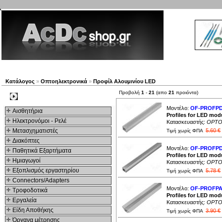
Νέα προϊόντα
Πλοηγός
Εταιρία
Λογαριασμός
Κατάλογος
»
Οπτοηλεκτρονικά
»
Προφίλ Αλουμινίου LED
Προβολή
1
-
21
(απο
21
προιόντα)
Kατηγοριες
Μοντέλο:
OF-PROFPD
Αισθητήρια
Profiles for LED mo
Ηλεκτρονόμοι - Ρελέ
Κατασκευαστής:
OPTO
Μετασχηματιστές
5.60 €
Τιμή χωρίς ΦΠΑ
Διακόπτες
Μοντέλο:
OF-PROFP
Παθητικά Εξαρτήματα
Profiles for LED mod
Hμιαγωγοί
Κατασκευαστής:
OPTO
Εξοπλισμός εργαστηρίου
5.78 €
Τιμή χωρίς ΦΠΑ
Connectors/Adapters
Μοντέλο:
OF-PROFP
Τροφοδοτικά
Profiles for LED mo
Εργαλεία
Κατασκευαστής:
OPTO
Είδη Αποθήκης
3.90 €
Τιμή χωρίς ΦΠΑ
Όργανα μέτρησης