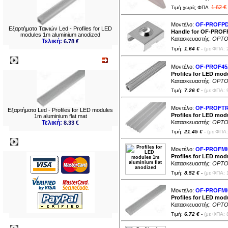
1.62 €
Τιμή χωρίς ΦΠΑ
Μοντέλο:
OF-PROFPD
Εξαρτήματα Ταινιών Led - Profiles for LED
Handle for OF-PROF
modules 1m aluminium anodized
Κατασκευαστής:
OPTO
Τελική:
6.78 €
Τιμή:
1.64 €
-
(με ΦΠΑ: 
Νεο
Μοντέλο:
OF-PROF45
Profiles for LED mo
Κατασκευαστής:
OPTO
Τιμή:
7.26 €
-
(με ΦΠΑ: 
Μοντέλο:
OF-PROFTR
Εξαρτήματα Led - Profiles for LED modules
Profiles for LED mod
1m aluminium flat mat
Τελική:
Κατασκευαστής:
OPTO
8.33 €
Τιμή:
21.45 €
-
(με ΦΠΑ:
Πληρωμες
Μοντέλο:
OF-PROFMI
Profiles for LED mod
Κατασκευαστής:
OPTO
Τιμή:
8.52 €
-
(με ΦΠΑ: 
Μοντέλο:
OF-PROFM
Profiles for LED mod
Κατασκευαστής:
OPTO
Τιμή:
6.72 €
-
(με ΦΠΑ: 