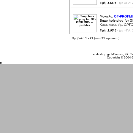
Τιμή:
1.66 €
-
(με ΦΠΑ: 
Μοντέλο:
OF-PROFMI
Snap hole plug for 
Κατασκευαστής:
OPTO
Τιμή:
1.95 €
-
(με ΦΠΑ: 
Προβολή
1
-
21
(απο
21
προιόντα)
Δευτέρα 10 Αυγ, 2026
acdcshop.gr, Μύσωνος 47, Ση
Copyright © 2004-