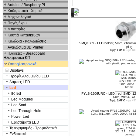
Arduino / Raspberry Pi
Καθαριστικά - Χημικά
Προτεινόμενα προϊόντα
Μηχανολογικά
Πηγές ήχου
Μπαταρίες
Κουτιά Κατασκευών
Καλώδια - Καλωδιώσεις
SMQ1089 - LED holder, 5mm, chromium,
plug
Αναλώσιμα 3D Printer
Τιμή:
1.95 €
-
(με ΦΠ
Πλακέτες - Breadboard
Ηλεκτρονικά ΚΙΤ
Οπτοηλεκτρονικά
Displays
Προφίλ Αλουμινίου LED
Λάμπες LED
Led
IR led
FYLS-1206URC - LED, red, SMD, 12
140°, 20mA, λd
Led Modules
Τιμή:
0.07 €
-
(με ΦΠ
Led Smd
Led Through Hole
Power Led
Εξαρτήματα LED
Τηλεχειρισμός - Τροφοδοτικά
Ενδεικτικά