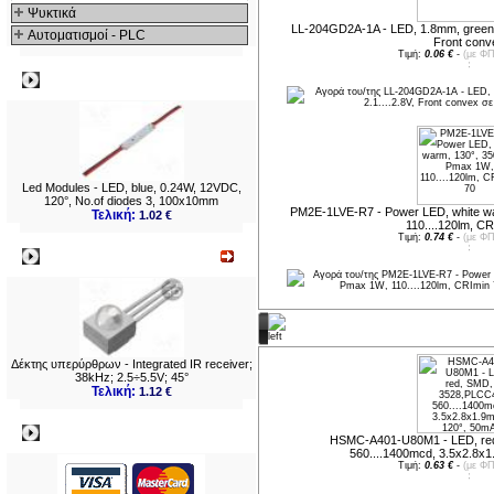
Ψυκτικά
LL-204GD2A-1A - LED, 1.8mm, green, 2
Αυτοματισμοί - PLC
Front conv
Τιμή:
0.06 €
-
(με ΦΠ
Δημοφιλή
Led Modules - LED, blue, 0.24W, 12VDC,
120°, No.of diodes 3, 100x10mm
PM2E-1LVE-R7 - Power LED, white w
Τελική:
1.02 €
110....120lm, CR
Τιμή:
0.74 €
-
(με ΦΠ
Νεο
Νέες παραλαβές
Δέκτης υπερύρθρων - Integrated IR receiver;
38kHz; 2.5÷5.5V; 45°
Τελική:
1.12 €
Πληρωμες
HSMC-A401-U80M1 - LED, re
560....1400mcd, 3.5x2.8x
Τιμή:
0.63 €
-
(με ΦΠ