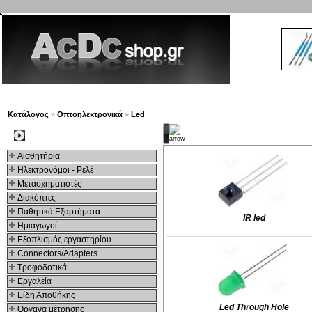
Νέα προϊόντα
Πλοηγός
Εταιρία
Λογαριασμός
Κατάλογος
»
Οπτοηλεκτρονικά
»
Led
Kατηγορίες
Kατηγοριες
Αισθητήρια
Ηλεκτρονόμοι - Ρελέ
Μετασχηματιστές
Διακόπτες
Παθητικά Εξαρτήματα
IR led
Hμιαγωγοί
Εξοπλισμός εργαστηρίου
Connectors/Adapters
Τροφοδοτικά
Εργαλεία
Είδη Αποθήκης
Led Through Hole
Όργανα μέτρησης