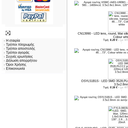
Πληροφορίες
CN13990 - LED lens, round, Mat silic
Colour whi
Η εταιρία
Τιμή:
6.20 €
-
(με ΦΠ
Τρόποι πληρωμής
Τρόποι αποστολής
Τρόποι αγοράς
Συχνές ερωτήσεις
Δήλωση απορρήτου
Όροι Χρήσης
Επικοινωνία
OSYL51B1S - LED SMD 3528,PLC
3.5x2.8m
Τιμή:
0.16 €
-
(με ΦΠ