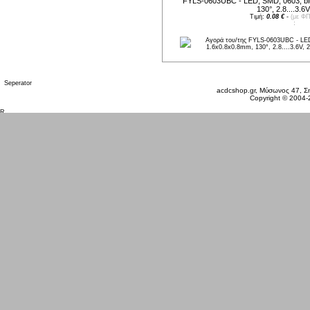
FYLS-0603UBC - LED, SMD, 0603, bl
130°, 2.8....3.6
Τιμή:
0.08 €
-
(με ΦΠ
Κυριακή 09 Αυγ, 2026
acdcshop.gr, Μύσωνος 47, Ση
Copyright © 2004-