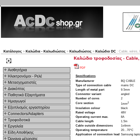
Νέα προϊόντα
Πλοηγός
Εταιρία
Λογαριασμός
Κατάλογος
»
Καλώδια - Καλωδιώσεις
»
Καλωδιώσεις
»
Καλώδιο DC
: Cable, wires,
Καλώδιο τροφοδοσίας - Cable, 
Kατηγοριες
PDF
Αισθητήρια
Ηλεκτρονόμοι - Ρελέ
Specifications
Manufacturer
BQ CABLE
Μετασχηματιστές
Type of connection cable
mains DC
Διακόπτες
Length of metal part
9.5mm
Connector variant
angled
Παθητικά Εξαρτήματα
Number of cores
2
Hμιαγωγοί
2
Core section
1mm
Εξοπλισμός εργαστηρίου
Insulation colour
black
Rated voltage
48V
Connectors/Adapters
Operating current max.
8A
Τροφοδοτικά
Cable length
1.5m
Εργαλεία
Cable outside dimensions
1x4mm
Operating temperature
20...70°C
Είδη Αποθήκης
Application of connection lead
Samsung lapt
Όργανα μέτρησης