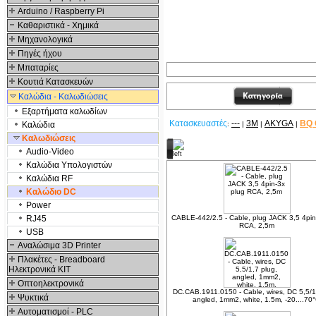
Arduino / Raspberry Pi
Καθαριστικά - Χημικά
Μηχανολογικά
Πηγές ήχου
Μπαταρίες
Κουτιά Κατασκευών
Καλώδια - Καλωδιώσεις
Εξαρτήματα καλωδίων
Κατασκευαστές
---
3M
AKYGA
BQ
Καλώδια
:
|
|
|
Καλωδιώσεις
Δείτε ακόμα
Audio-Video
Καλώδια Υπολογιστών
Καλώδια RF
Καλώδιο DC
Power
RJ45
CABLE-442/2.5 - Cable, plug JACK 3,5 4pin
RCA, 2,5m
USB
Αναλώσιμα 3D Printer
Πλακέτες - Breadboard
Ηλεκτρονικά ΚΙΤ
Οπτοηλεκτρονικά
DC.CAB.1911.0150 - Cable, wires, DC 5,5/1
Ψυκτικά
angled, 1mm2, white, 1.5m, -20....70
Αυτοματισμοί - PLC