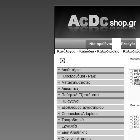
Νέα προϊόντα
Πλοηγός
Κατάλογος
»
Καλώδια - Καλωδιώσεις
»
Καλωδιώσ
Manufac
Kατηγοριες
Αισθητήρια
BQ C
ESPE
Ηλεκτρονόμοι - Ρελέ
AKY
GEM
Μετασχηματιστές
POS
Διακόπτες
Παθητικά Εξαρτήματα
Hμιαγωγοί
Max. op
Εξοπλισμός εργαστηρίου
Connectors/Adapters
2A (
Τροφοδοτικά
3A (
5A (
Εργαλεία
8A (
Είδη Αποθήκης
Όργανα μέτρησης