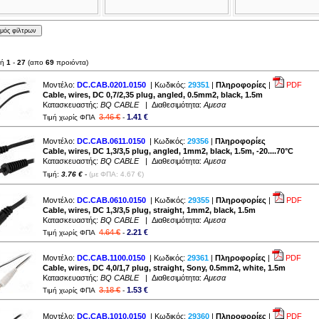
λή
1
-
27
(απο
69
προιόντα)
Μοντέλο:
DC.CAB.0201.0150
| Κωδικός:
29351
|
Πληροφορίες
|
PDF
Cable, wires, DC 0,7/2,35 plug, angled, 0.5mm2, black, 1.5m
Κατασκευαστής:
BQ CABLE
| Διαθεσιμότητα:
Αμεσα
3.46 €
1.41 €
Τιμή χωρίς ΦΠΑ
-
Μοντέλο:
DC.CAB.0611.0150
| Κωδικός:
29356
|
Πληροφορίες
Cable, wires, DC 1,3/3,5 plug, angled, 1mm2, black, 1.5m, -20....70°C
Κατασκευαστής:
BQ CABLE
| Διαθεσιμότητα:
Αμεσα
Τιμή:
3.76 €
-
(με ΦΠΑ: 4.67 €)
Μοντέλο:
DC.CAB.0610.0150
| Κωδικός:
29355
|
Πληροφορίες
|
PDF
Cable, wires, DC 1,3/3,5 plug, straight, 1mm2, black, 1.5m
Κατασκευαστής:
BQ CABLE
| Διαθεσιμότητα:
Αμεσα
4.64 €
2.21 €
Τιμή χωρίς ΦΠΑ
-
Μοντέλο:
DC.CAB.1100.0150
| Κωδικός:
29361
|
Πληροφορίες
|
PDF
Cable, wires, DC 4,0/1,7 plug, straight, Sony, 0.5mm2, white, 1.5m
Κατασκευαστής:
BQ CABLE
| Διαθεσιμότητα:
Αμεσα
3.18 €
1.53 €
Τιμή χωρίς ΦΠΑ
-
Μοντέλο:
DC.CAB.1010.0150
| Κωδικός:
29360
|
Πληροφορίες
|
PDF