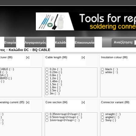
Αναζήτηση:
Εταιρία
Λογαριασμός
Καλάθι
Επικοινωνία
εις
»
Καλώδιο DC
»
BQ CABLE
turer (86)
[x]
Cable length (86)
[x]
Insulation colour (86)
ABLE (
69
)
0.2m (
13
)
black (
57
)
 (
13
)
0.23m (
6
)
white (
29
)
GA (
2
)
0.8m (
1
)
BIRD (
1
)
1.2m (
2
)
 (
1
)
1.46m (
6
)
1.5m (
44
)
1.8m (
1
)
2.5m (
1
)
3m (
12
)
erating current (85)
[x]
Core section (84)
[x]
Connector variant (89)
20
)
0.35mm<sup>2</sup> (
1
)
straight (
57
)
1
)
0.5mm<sup>2</sup> (
61
)
angled (
29
)
49
)
1mm<sup>2</sup> (
22
)
Sony (
3
)
15
)