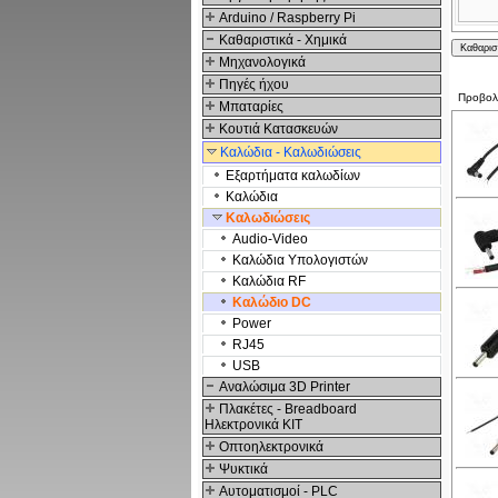
Arduino / Raspberry Pi
Καθαριστικά - Χημικά
Μηχανολογικά
Πηγές ήχου
Προβο
Μπαταρίες
Κουτιά Κατασκευών
Καλώδια - Καλωδιώσεις
Εξαρτήματα καλωδίων
Καλώδια
Καλωδιώσεις
Audio-Video
Καλώδια Υπολογιστών
Καλώδια RF
Καλώδιο DC
Power
RJ45
USB
Αναλώσιμα 3D Printer
Πλακέτες - Breadboard
Ηλεκτρονικά ΚΙΤ
Οπτοηλεκτρονικά
Ψυκτικά
Αυτοματισμοί - PLC