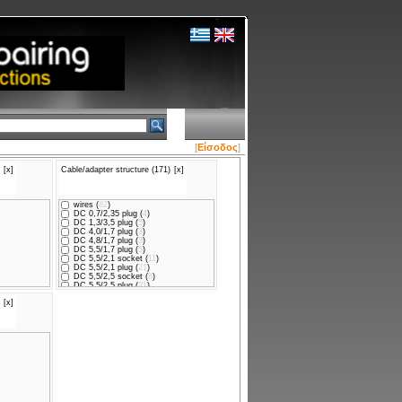
[
Είσοδος
]
[x]
Cable/adapter structure (171)
[x]
wires (
82
)
DC 0,7/2,35 plug (
4
)
DC 1,3/3,5 plug (
5
)
DC 4,0/1,7 plug (
3
)
DC 4,8/1,7 plug (
3
)
DC 5,5/1,7 plug (
5
)
DC 5,5/2,1 socket (
11
)
DC 5,5/2,1 plug (
21
)
DC 5,5/2,5 socket (
8
)
DC 5,5/2,5 plug (
21
)
DC 5,5/3,0CP plug (
2
)
[x]
DC 6,3/3,0 plug (
1
)
USB A plug (
2
)
DC 3,5/1,00 plug (
1
)
DC 5,5/2,1 plug x2 (
2
)