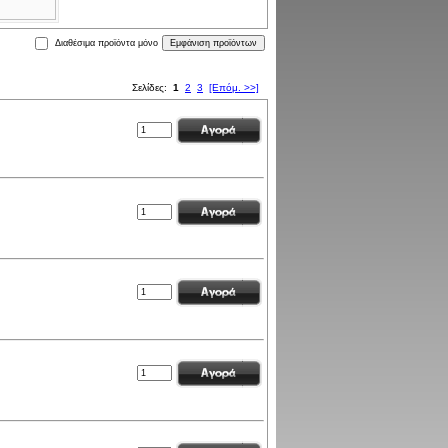
Διαθέσιμα προϊόντα μόνο
Σελίδες:
1
2
3
[Επόμ. >>]