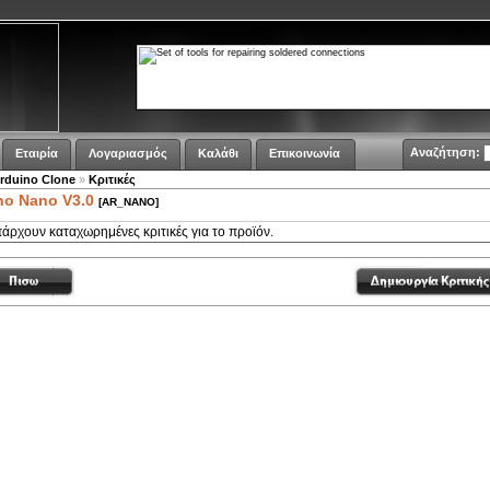
Αναζήτηση:
Εταιρία
Λογαριασμός
Καλάθι
Επικοινωνία
rduino Clone
»
Κριτικές
no Nano V3.0
[AR_NANO]
άρχουν καταχωρημένες κριτικές για το προϊόν.