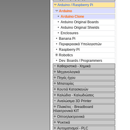
Arduino / Raspberry Pi
Arduino
Arduino Clone
Arduino Original Boards
Arduino Original Shields
Enclosures
Banana Pi
Περιφερειακά Υπολογιστών
Raspberry PI
Robotics
Dev. Boards / Programmers
Καθαριστικά - Χημικά
Μηχανολογικά
Πηγές ήχου
Μπαταρίες
Κουτιά Κατασκευών
Καλώδια - Καλωδιώσεις
Αναλώσιμα 3D Printer
Πλακέτες - Breadboard
Ηλεκτρονικά ΚΙΤ
Οπτοηλεκτρονικά
Ψυκτικά
Αυτοματισμοί - PLC