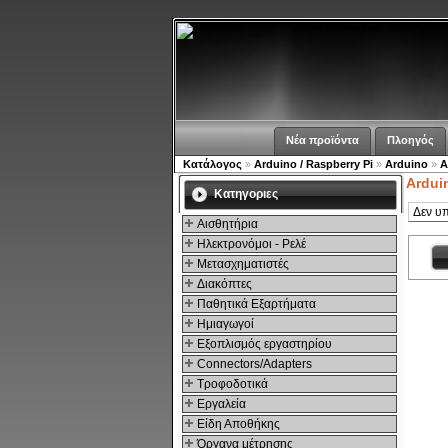
Νέα προϊόντα
Πλοηγός
Κατάλογος
»
Arduino / Raspberry Pi
»
Arduino
»
A
Ardui
Kατηγοριες
Δεν υπ
Αισθητήρια
Ηλεκτρονόμοι - Ρελέ
Μετασχηματιστές
Διακόπτες
Παθητικά Εξαρτήματα
Hμιαγωγοί
Εξοπλισμός εργαστηρίου
Connectors/Adapters
Τροφοδοτικά
Εργαλεία
Είδη Αποθήκης
Όργανα μέτρησης