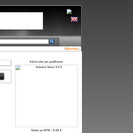
[
Είσοδος
]
Κάντε κλικ για μεγέθυνση
Τελική με ΦΠΑ:: 8.68 €