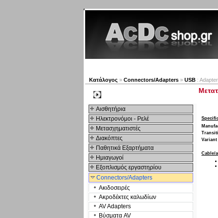
Νέα προϊόντα
Πλοηγός
Κατάλογος
»
Connectors/Adapters
»
USB
: Adapter
Μετατ
Kατηγοριες
Αισθητήρια
Ηλεκτρονόμοι - Ρελέ
Specifi
Manufa
Μετασχηματιστές
Transit
Διακόπτες
Variant
Παθητικά Εξαρτήματα
Cable/a
Hμιαγωγοί
Εξοπλισμός εργαστηρίου
Connectors/Adapters
Ακιδοσειρές
Ακροδέκτες καλωδίων
AV Adapters
Βύσματα AV