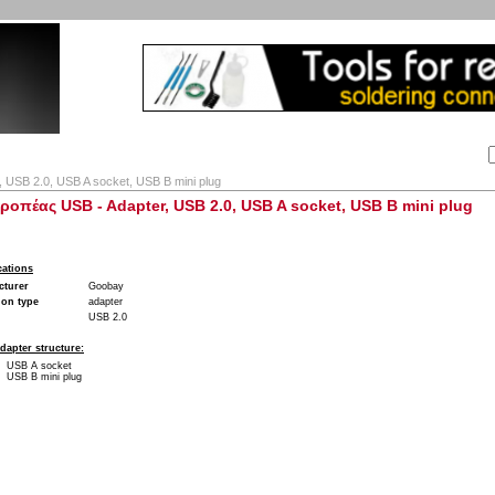
Αναζήτηση:
Εταιρία
Λογαριασμός
Καλάθι
Επικοινωνία
, USB 2.0, USB A socket, USB B mini plug
ροπέας USB - Adapter, USB 2.0, USB A socket, USB B mini plug
cations
cturer
Goobay
ion type
adapter
USB 2.0
dapter structure:
USB A socket
USB B mini plug