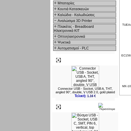
Μπαταρίες
Κουτιά Κατασκευών
Καλώδια - Καλωδιώσεις
Αναλώσιμα 3D Printer
TUEA4
Πλακέτες - Breadboard
Ηλεκτρονικά ΚΙΤ
Οπτοηλεκτρονικά
Ψυκτικά
Αυτοματισμοί - PLC
EC156F
Δημοφιλή
MX-10
Connector USB - Socket, USB A, THT,
angled 90°, double, V USB 2.0, gold plated
Τελική:
1.16 €
Νεο