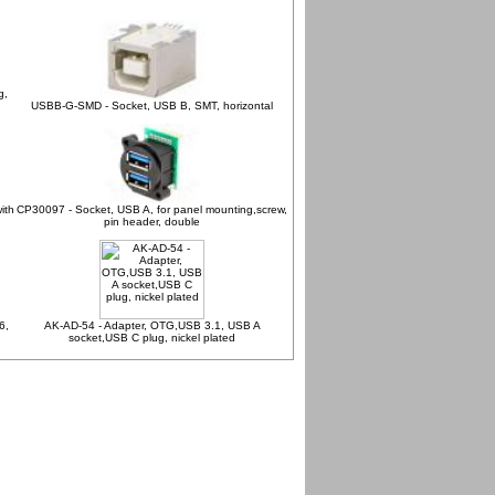
g,
USBB-G-SMD - Socket, USB B, SMT, horizontal
ith
CP30097 - Socket, USB A, for panel mounting,screw,
pin header, double
6,
AK-AD-54 - Adapter, OTG,USB 3.1, USB A
socket,USB C plug, nickel plated