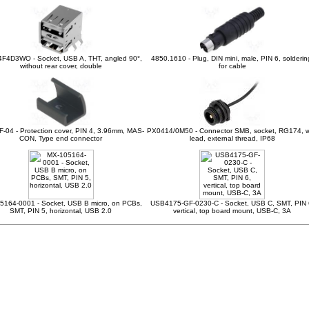
F4D3WO - Socket, USB A, THT, angled 90°,
4850.1610 - Plug, DIN mini, male, PIN 6, solderin
without rear cover, double
for cable
-04 - Protection cover, PIN 4, 3.96mm, MAS-
PX0414/0M50 - Connector SMB, socket, RG174, w
CON, Type end connector
lead, external thread, IP68
5164-0001 - Socket, USB B micro, on PCBs,
USB4175-GF-0230-C - Socket, USB C, SMT, PIN 
SMT, PIN 5, horizontal, USB 2.0
vertical, top board mount, USB-C, 3A