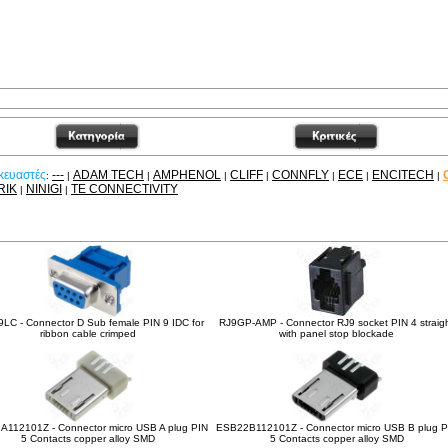
κευαστές
---
ADAM TECH
AMPHENOL
CLIFF
CONNFLY
ECE
ENCITECH
:
|
|
|
|
|
|
|
RIK
NINIGI
TE CONNECTIVITY
|
|
Δείτε ακόμα
LC - Connector D Sub female PIN 9 IDC for
RJ9GP-AMP - Connector RJ9 socket PIN 4 straig
ribbon cable crimped
with panel stop blockade
112101Z - Connector micro USB A plug PIN
ESB22B112101Z - Connector micro USB B plug P
5 Contacts copper alloy SMD
5 Contacts copper alloy SMD