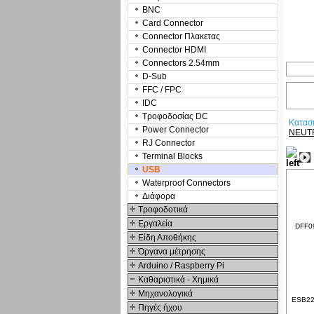
BNC
Card Connector
Connector Πλακετας
Connector HDMI
Connectors 2.54mm
D-Sub
FFC / FPC
IDC
Τροφοδοσίας DC
Κατασ
Power Connector
NEUT
RJ Connector
Terminal Blocks
USB
Waterproof Connectors
Διάφορα
Τροφοδοτικά
Εργαλεία
DFF09
Είδη Αποθήκης
Όργανα μέτρησης
Arduino / Raspberry Pi
Καθαριστικά - Χημικά
Μηχανολογικά
ESB22A
Πηγές ήχου