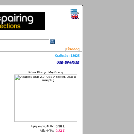
[
Είσοδος
]
Κωδικός:
13625
USB-BF/MUSB
Κάντε Κλικ για Μεγέθυνση
Τιμή χωρίς ΦΠΑ:
0.96 €
Αξία ΦΠΑ:
0.23 €