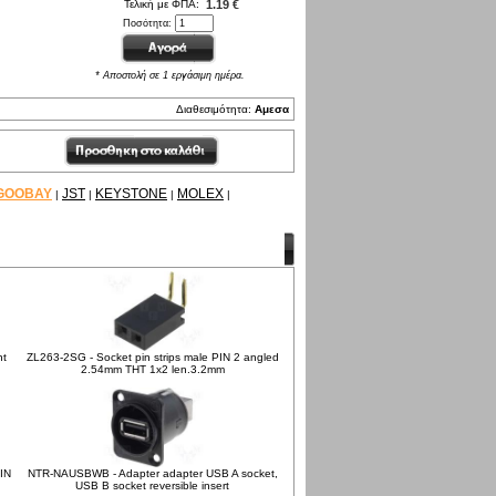
Τελική με ΦΠΑ:
1.19 €
Ποσότητα:
* Αποστολή σε 1 εργάσιμη ημέρα.
Διαθεσιμότητα:
Αμεσα
GOOBAY
JST
KEYSTONE
MOLEX
|
|
|
|
ht
ZL263-2SG - Socket pin strips male PIN 2 angled
2.54mm THT 1x2 len.3.2mm
IN
NTR-NAUSBWB - Adapter adapter USB A socket,
USB B socket reversible insert