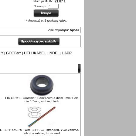
Τελική με ΦΠΑ:
21.87 €
Ποσότητα:
* Αποστολή σε 1 εργάσιμη ημέρα.
Διαθεσιμότητα:
Αμεσα
LY
GOOBAY
HELUKABEL
INDEL
LAPP
|
|
|
|
,
FIX-GR-51 - Grommet, Panel cutout diam 9mm, Hole
dia 6.5mm, rubber, black
d,
SIHF7X0.75 - Wire, SiHF, Cu, stranded, 7G0,75mm2,
silicone rubber, brown-red