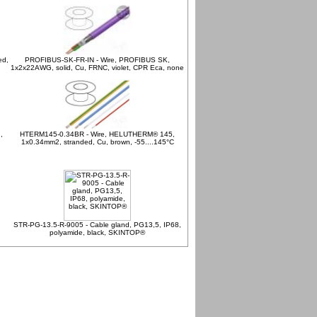
ed,
PROFIBUS-SK-FR-IN - Wire, PROFIBUS SK,
1x2x22AWG, solid, Cu, FRNC, violet, CPR Eca, none
,
HTERM145-0.34BR - Wire, HELUTHERM® 145,
1x0.34mm2, stranded, Cu, brown, -55....145°C
STR-PG-13.5-R-9005 - Cable gland, PG13,5, IP68,
polyamide, black, SKINTOP®