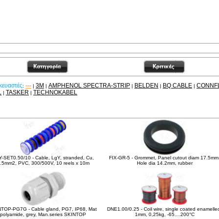
κευαστές
---
3M
AMPHENOL SPECTRA-STRIP
BELDEN
BQ CABLE
CONNF
:
|
|
|
|
|
L
TASKER
TECHNOKABEL
|
|
είτε ακόμα
-SET0.50/10 - Cable, LgY, stranded, Cu,
FIX-GR-5 - Grommet, Panel cutout diam 17.5mm
.5mm2, PVC, 300/500V, 10 reels x 10m
Hole dia 14.2mm, rubber
TOP-PG7G - Cable gland, PG7, IP68, Mat
DNE1.00/0.25 - Coil wire, single coated enamelle
polyamide, grey, Man.series SKINTOP
1mm, 0,25kg, -65....200°C