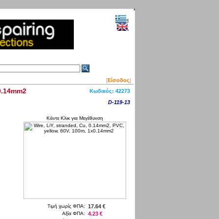
[
Είσοδος
]
x0.14mm2
Κωδικός:
42273
D-119-13
Κάντε Κλικ για Μεγέθυνση
Τιμή χωρίς ΦΠΑ:
17.64 €
Αξία ΦΠΑ:
4.23 €