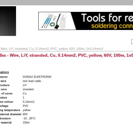
Αναζήτηση:
Εταιρία
Λογαριασμός
Καλάθι
Επικοινωνία
 Wire, LiY, stranded, Cu, 0.14mm2, PVC, yellow, 60V, 100m, 1x0.14mm2
ια - Wire, LiY, stranded, Cu, 0.14mm2, PVC, yellow, 60V, 100m, 1
cations
cturer
DONAU ELEKTRONIK
 wire
test lead cable
ructure
LiY
 core
stranded
 of cores
Cu
ction
1
ion colour
0.14mm2
oltage
PVC
ng temperature
yellow
xternal diameter
60V
tructure
-10...85°C
 material
100m