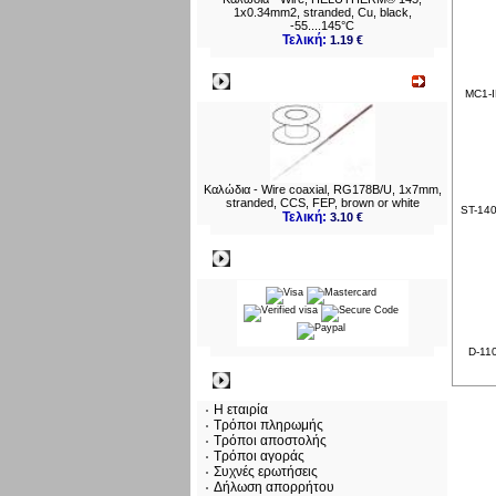
1x0.34mm2, stranded, Cu, black,
-55....145°C
Τελική:
1.19 €
Νεο
MC1-I
Καλώδια - Wire coaxial, RG178B/U, 1x7mm,
stranded, CCS, FEP, brown or white
ST-140
Τελική:
3.10 €
Πληρωμες
D-110
Πληροφορίες
Η εταιρία
Τρόποι πληρωμής
Τρόποι αποστολής
Τρόποι αγοράς
Συχνές ερωτήσεις
Δήλωση απορρήτου