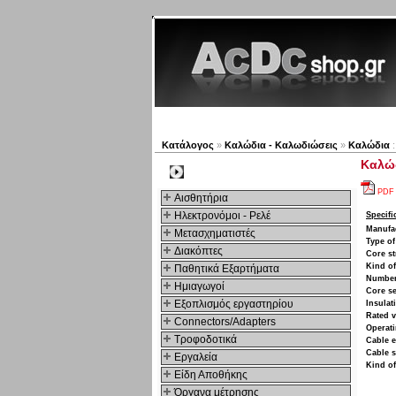
Νέα προϊόντα
Πλοηγός
Κατάλογος
»
Καλώδια - Καλωδιώσεις
»
Καλώδια
:
Καλώδ
Kατηγοριες
PDF
Αισθητήρια
Ηλεκτρονόμοι - Ρελέ
Specifi
Manufa
Μετασχηματιστές
Type of
Διακόπτες
Core st
Kind of
Παθητικά Εξαρτήματα
Number
Hμιαγωγοί
Core se
Εξοπλισμός εργαστηρίου
Insulat
Rated v
Connectors/Adapters
Operati
Τροφοδοτικά
Cable e
Cable s
Εργαλεία
Kind of
Είδη Αποθήκης
Όργανα μέτρησης