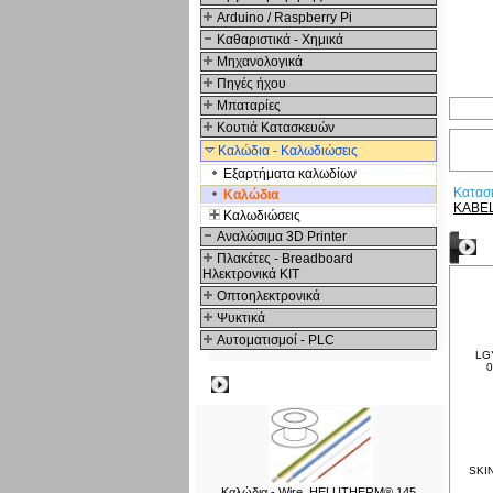
Arduino / Raspberry Pi
Καθαριστικά - Χημικά
Μηχανολογικά
Πηγές ήχου
Μπαταρίες
Κουτιά Κατασκευών
Καλώδια - Καλωδιώσεις
Εξαρτήματα καλωδίων
Κατασ
Καλώδια
KABE
Καλωδιώσεις
Αναλώσιμα 3D Printer
Δ
Πλακέτες - Breadboard
Ηλεκτρονικά ΚΙΤ
Οπτοηλεκτρονικά
Ψυκτικά
Αυτοματισμοί - PLC
LGY
0
Δημοφιλή
SKIN
Καλώδια - Wire, HELUTHERM® 145,