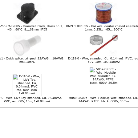
P55-RAL9005 - Grommet, black, Holes no 1,
DN2E1.00/0.25 - Coil wire, double coated enamell
-40....90°C, 8....67mm, IP55
1mm, 0,25kg, -65....200°C
/1 - Quick splice, crimped, 22AWG....16AWG,
D-118-0 - Wire, stranded, Cu, 0.14mm2, PVC, red
max.105°C
60V, 10m, 1x0.14mm2
-0 - Wire, LivY-Toy, stranded, Cu, 0.04mm2,
5859-BK005 - Wire, HookUp Wire, stranded, Cu,
PVC, red, 60V, 10m, 1x0.04mm2
14AWG, PTFE, black, 600V, 30.5m