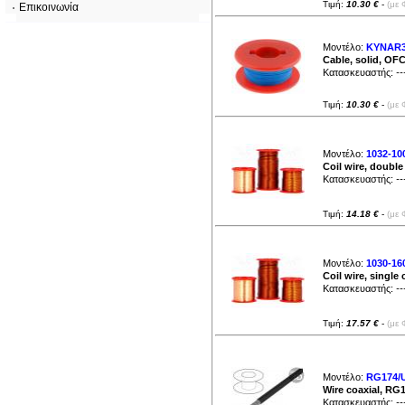
Τιμή:
10.30 €
-
(με 
Επικοινωνία
Μοντέλο:
KYNAR
Cable, solid, OF
Κατασκευαστής:
--
Τιμή:
10.30 €
-
(με 
Μοντέλο:
1032-10
Coil wire, doubl
Κατασκευαστής:
--
Τιμή:
14.18 €
-
(με 
Μοντέλο:
1030-16
Coil wire, singl
Κατασκευαστής:
--
Τιμή:
17.57 €
-
(με 
Μοντέλο:
RG174/
Wire coaxial, RG
Κατασκευαστής:
--