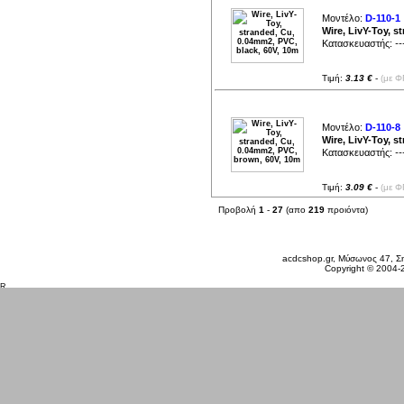
Μοντέλο:
D-110-1
Wire, LivY-Toy, s
Κατασκευαστής:
--
Τιμή:
3.13 €
-
(με Φ
Μοντέλο:
D-110-8
Wire, LivY-Toy, 
Κατασκευαστής:
--
Τιμή:
3.09 €
-
(με Φ
Προβολή
1
-
27
(απο
219
προιόντα)
Κυριακή 09 Αυγ, 2026
acdcshop.gr, Μύσωνος 47, Ση
Copyright © 2004-