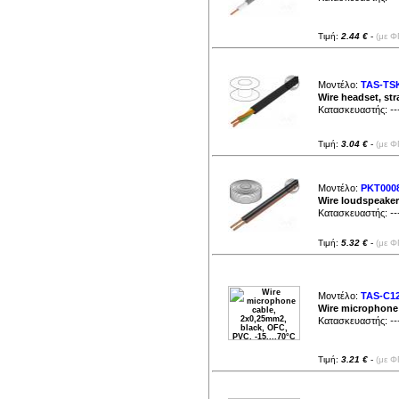
Τιμή:
2.44 €
-
(με Φ
Μοντέλο:
TAS-TS
Wire headset, st
Κατασκευαστής:
--
Τιμή:
3.04 €
-
(με Φ
Μοντέλο:
PKT000
Wire loudspeaker
Κατασκευαστής:
--
Τιμή:
5.32 €
-
(με Φ
Μοντέλο:
TAS-C1
Wire microphone 
Κατασκευαστής:
--
Τιμή:
3.21 €
-
(με Φ