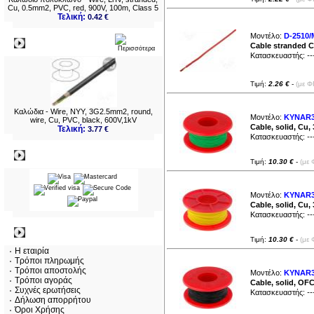
Cu, 0.5mm2, PVC, red, 900V, 100m, Class 5
Τελική:
0.42 €
Μοντέλο:
D-2510/
Νεο
Cable stranded C
Κατασκευαστής:
--
Τιμή:
2.26 €
-
(με Φ
Καλώδια - Wire, NYY, 3G2.5mm2, round,
Μοντέλο:
KYNAR
wire, Cu, PVC, black, 600V,1kV
Cable, solid, Cu
Τελική:
3.77 €
Κατασκευαστής:
--
Πληρωμες
Τιμή:
10.30 €
-
(με 
Μοντέλο:
KYNAR3
Cable, solid, Cu,
Κατασκευαστής:
--
Πληροφορίες
Τιμή:
10.30 €
-
(με 
Η εταιρία
Τρόποι πληρωμής
Τρόποι αποστολής
Μοντέλο:
KYNAR
Τρόποι αγοράς
Cable, solid, OF
Συχνές ερωτήσεις
Κατασκευαστής:
--
Δήλωση απορρήτου
Όροι Χρήσης