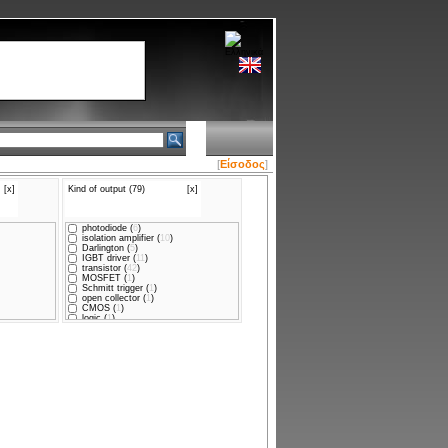
[
Είσοδος
]
[x]
Kind of output (79)
[x]
photodiode (
6
)
isolation amplifier (
10
)
Darlington (
5
)
IGBT driver (
11
)
transistor (
42
)
MOSFET (
1
)
Schmitt trigger (
1
)
open collector (
1
)
CMOS (
1
)
logic (
1
)