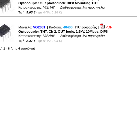
Optocoupler Out photodiode DIP8 Mounting THT
Κατασκευαστής:
VISHAY
| Διαθεσιμότητα:
Με παραγγελία
Τιμή:
5.05 €
-
(με ΦΠΑ: 6.26 €)
Μοντέλο:
VO2631
| Κωδικός:
40406
|
Πληροφορίες
|
PDF
Optocoupler, THT, Ch 2, OUT logic, 1.5kV, 10Mbps, DIP8
Κατασκευαστής:
VISHAY
| Διαθεσιμότητα:
Με παραγγελία
Τιμή:
2.37 €
-
(με ΦΠΑ: 2.94 €)
λή
1
-
6
(απο
6
προιόντα)