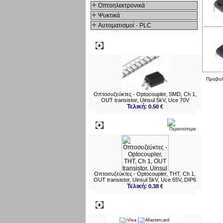
Οπτοηλεκτρονικά
Ψυκτικά
Αυτοματισμοί - PLC
Δημοφιλή
Προβο
Οπτοσυζεύκτες - Optocoupler, SMD, Ch 1,
OUT transistor, Uinsul 5kV, Uce 70V
Τελική:
0.50 €
Νεο
Οπτοσυζεύκτες - Optocoupler, THT, Ch 1,
OUT transistor, Uinsul 5kV, Uce 55V, DIP6
Τελική:
0.38 €
Πληρωμες