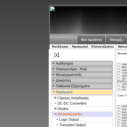
Νέα προϊόντα
Πλοηγός
Κατάλογος
»
Hμιαγωγοί
»
Οπτοσυζευκτες
»
Vario
Manufac
Kατηγοριες
Αισθητήρια
VISH
BRO
Ηλεκτρονόμοι - Ρελέ
Infin
TOS
Μετασχηματιστές
ISO
ON 
Διακόπτες
(FAIRCH
LITE
Παθητικά Εξαρτήματα
ON 
CEL 
Hμιαγωγοί
ONS
Case (7
SHA
Γέφυρες Ανόρθωσης
EVE
DC-DC Converters
DIP8
Diodes
Gull 
Gull 
Οπτοσυζευκτες
DIP1
DIP6
Logic Output
DIP4
Gull 
Transistor Output
SO16