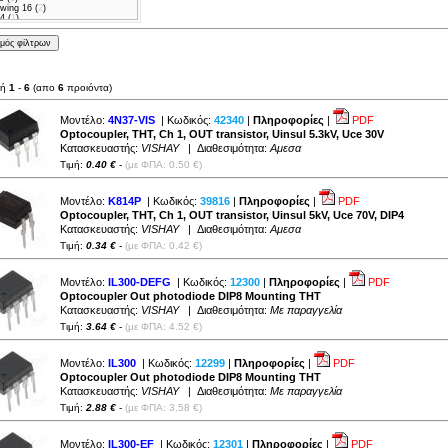
wing 16 (
2
)
 (
1
)
L (
2
)
(
2
)
(
2
)
flat 4pin (
1
)
λή
1
-
6
(απο
6
προιόντα)
Μοντέλο:
4N37-VIS
| Κωδικός:
42340
|
Πληροφορίες
|
PDF
Optocoupler, THT, Ch 1, OUT transistor, Uinsul 5.3kV, Uce 30V
Κατασκευαστής:
VISHAY
| Διαθεσιμότητα:
Αμεσα
Τιμή:
0.40 €
-
(με ΦΠΑ: 0.50 €)
Μοντέλο:
K814P
| Κωδικός:
39816
|
Πληροφορίες
|
PDF
Optocoupler, THT, Ch 1, OUT transistor, Uinsul 5kV, Uce 70V, DIP4
Κατασκευαστής:
VISHAY
| Διαθεσιμότητα:
Αμεσα
Τιμή:
0.34 €
-
(με ΦΠΑ: 0.42 €)
Μοντέλο:
IL300-DEFG
| Κωδικός:
12300
|
Πληροφορίες
|
PDF
Optocoupler Out photodiode DIP8 Mounting THT
Κατασκευαστής:
VISHAY
| Διαθεσιμότητα:
Με παραγγελία
Τιμή:
3.64 €
-
(με ΦΠΑ: 4.52 €)
Μοντέλο:
IL300
| Κωδικός:
12299
|
Πληροφορίες
|
PDF
Optocoupler Out photodiode DIP8 Mounting THT
Κατασκευαστής:
VISHAY
| Διαθεσιμότητα:
Με παραγγελία
Τιμή:
2.88 €
-
(με ΦΠΑ: 3.58 €)
Μοντέλο:
IL300-EF
| Κωδικός:
12301
|
Πληροφορίες
|
PDF