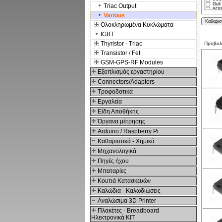
Gull 
Triac Output
SOP4
SOP4
Various
SO8 
Ολοκληρωμένα Κυκλώματα
SO4 
Mini-
IGBT
Thyristor - Triac
Προβο
Transistor / Fet
GSM-GPS-RF Modules
Εξοπλισμός εργαστηρίου
Connectors/Adapters
Τροφοδοτικά
Εργαλεία
Είδη Αποθήκης
Όργανα μέτρησης
Arduino / Raspberry Pi
Καθαριστικά - Χημικά
Μηχανολογικά
Πηγές ήχου
Μπαταρίες
Κουτιά Κατασκευών
Καλώδια - Καλωδιώσεις
Αναλώσιμα 3D Printer
Πλακέτες - Breadboard
Ηλεκτρονικά ΚΙΤ