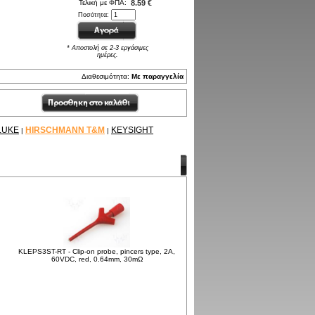
Τελική με ΦΠΑ:
8.59 €
Ποσότητα:
* Αποστολή σε 2-3 εργάσιμες
ημέρες.
Διαθεσιμότητα:
Με παραγγελία
LUKE
HIRSCHMANN T&M
KEYSIGHT
|
|
KLEPS3ST-RT - Clip-on probe, pincers type, 2A,
60VDC, red, 0.64mm, 30mΩ