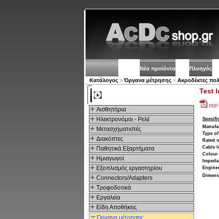
Νέα προϊόντα
Πλοηγός
Κατάλογος
»
Όργανα μέτρησης
»
Ακροδέκτες πο
Test 
Kατηγοριες
PDF
Αισθητήρια
Ηλεκτρονόμοι - Ρελέ
Specifi
Manufa
Μετασχηματιστές
Type of
Διακόπτες
Rated v
Cable l
Παθητικά Εξαρτήματα
Colour
Hμιαγωγοί
Impeda
Εξοπλισμός εργαστηρίου
Engine
Dimens
Connectors/Adapters
Τροφοδοτικά
Εργαλεία
Είδη Αποθήκης
Όργανα μέτρησης