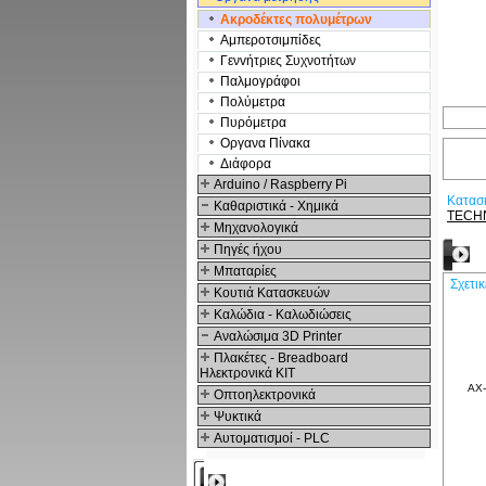
Ακροδέκτες πολυμέτρων
Αμπεροτσιμπίδες
Γενvήτριες Συχνοτήτων
Παλμογράφοι
Πολύμετρα
Πυρόμετρα
Οργανα Πίνακα
Διάφορα
Arduino / Raspberry Pi
Κατασ
Καθαριστικά - Χημικά
TECH
Μηχανολογικά
Πηγές ήχου
Σ
Μπαταρίες
Σχετι
Κουτιά Κατασκευών
Καλώδια - Καλωδιώσεις
Αναλώσιμα 3D Printer
Πλακέτες - Breadboard
Ηλεκτρονικά ΚΙΤ
AX-
Οπτοηλεκτρονικά
Ψυκτικά
Αυτοματισμοί - PLC
Δημοφιλή