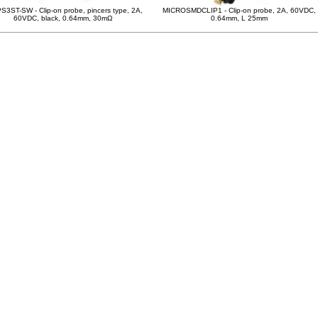
3ST-SW - Clip-on probe, pincers type, 2A,
MICROSMDCLIP1 - Clip-on probe, 2A, 60VDC,
60VDC, black, 0.64mm, 30mΩ
0.64mm, L 25mm