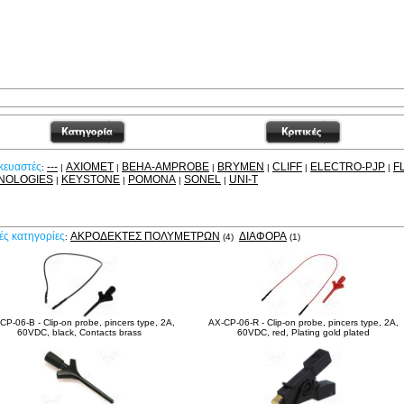
κευαστές
---
AXIOMET
BEHA-AMPROBE
BRYMEN
CLIFF
ELECTRO-PJP
F
:
|
|
|
|
|
|
NOLOGIES
KEYSTONE
POMONA
SONEL
UNI-T
|
|
|
|
χετικά Προϊόντα
κές κατηγορίες
ΑΚΡΟΔΈΚΤΕΣ ΠΟΛΥΜΈΤΡΩΝ
ΔΙΆΦΟΡΑ
:
(4)
(1)
CP-06-B - Clip-on probe, pincers type, 2A,
AX-CP-06-R - Clip-on probe, pincers type, 2A,
60VDC, black, Contacts brass
60VDC, red, Plating gold plated