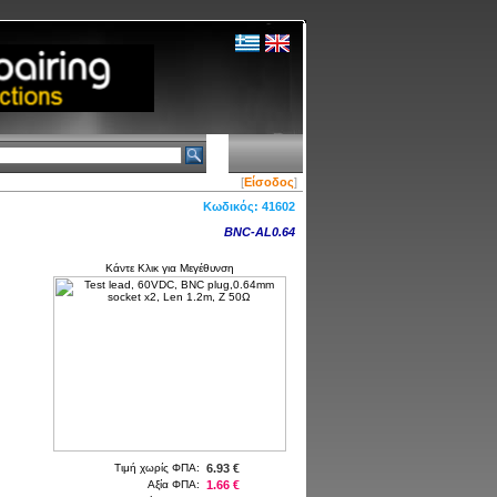
[
Είσοδος
]
Κωδικός:
41602
BNC-AL0.64
Κάντε Κλικ για Μεγέθυνση
Τιμή χωρίς ΦΠΑ:
6.93 €
Αξία ΦΠΑ:
1.66 €