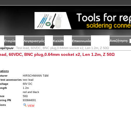
Αναζήτηση:
Εταιρία
Λογαριασμός
Καλάθι
Επικοινωνία
λυμέτρων
: Test lead, 60VDC, BNC plug,0.64mm socket x2, Len 1.2m, Z 50Ω
lead, 60VDC, BNC plug,0.64mm socket x2, Len 1.2m, Z 50Ω
cations
cturer
HIRSCHMANN T&M
 test accessories
test lead
oltage
60V DC
ength
1.2m
red and black
nce
50Ω
ering PN
933844001
ions
VIEW