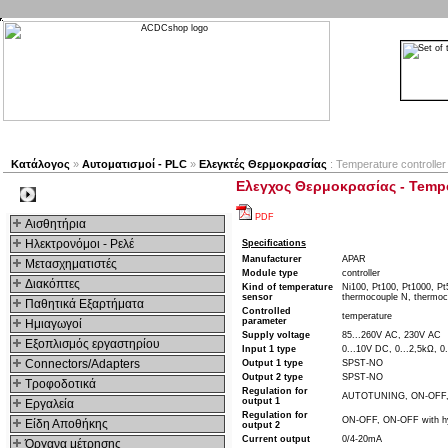
Νέα προϊόντα
Πλοηγός
Εταιρία
Λογαριασμός
Κατάλογος
»
Αυτοματισμοί - PLC
»
Ελεγκτές Θερμοκρασίας
: Temperature controlle
Ελεγχος Θερμοκρασίας - Tempe
Kατηγοριες
PDF
Αισθητήρια
Ηλεκτρονόμοι - Ρελέ
Specifications
Manufacturer
APAR
Μετασχηματιστές
Module type
controller
Διακόπτες
Kind of temperature
Ni100, Pt100, Pt1000, Pt
sensor
thermocouple N, thermoc
Παθητικά Εξαρτήματα
Controlled
temperature
parameter
Hμιαγωγοί
Supply voltage
85...260V AC, 230V AC
Εξοπλισμός εργαστηρίου
Input 1 type
0...10V DC, 0...2,5kΩ, 0
Connectors/Adapters
Output 1 type
SPST-NO
Output 2 type
SPST-NO
Τροφοδοτικά
Regulation for
AUTOTUNING, ON-OFF, O
output 1
Εργαλεία
Regulation for
ON-OFF, ON-OFF with hy
Είδη Αποθήκης
output 2
Current output
0/4-20mA
Όργανα μέτρησης