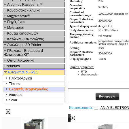
Mounting
DIN
Arduino / Raspberry Pi
Operating
0...50°C
temperature
Καθαριστικά - Χημικά
Controlled
1999...9999, depends on
parameter range
Μηχανολογικά
Output 1 electrical
250VAC/5A
Πηγές ήχου
parameters
Type of display used
4-digit LED
Μπαταρίες
Body dimensions
53 x 90 x 58mm
Κουτιά Κατασκευών
The programming
foil keypad
method
Καλώδια - Καλωδιώσεις
temperature compensatio
Additional functions
status indicator, output 1
Αναλώσιμα 3D Printer
Sealing
IP20
Πλακέτες - Breadboard
Output 2 electrical
250VAC/5A
Ηλεκτρονικά ΚΙΤ
parameters
Display height 1
10mm
Οπτοηλεκτρονικά
Ψυκτικά
Input 1 properties:
Αυτοματισμοί - PLC
RTD
thermocouple
Ηλεκτρολογικά
Timers
Ελεγκτές Θερμοκρασίας
Διάφορα
Solar
Κατασκευαστές
---
ANLY ELECTRON
:
|
Δημοφιλή
Δείτε ακόμα