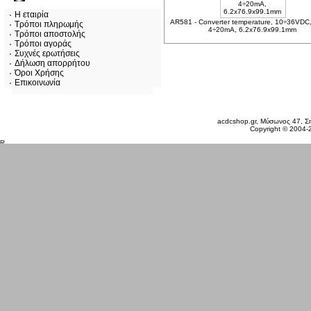
Η εταιρία
AR581 - Converter temperature, 10÷36VDC
Τρόποι πληρωμής
4÷20mA, 6.2x76.9x99.1mm
Τρόποι αποστολής
Τρόποι αγοράς
Συχνές ερωτήσεις
Δήλωση απορρήτου
Όροι Χρήσης
Επικοινωνία
Παρασκευή 07 Αυγ, 2026
acdcshop.gr, Μύσωνος 47, Ση
Copyright © 2004-