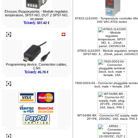
Ελεγχος Θερμοκρασίας - Module regulator,
temperature, SPST-NO, OUT 2 SPST-NO,
AT403-1141000 - Temperature controller 48
on panel
240 VAC AT03 series
Τελική:
307.42 €
Νεο
AT903-1141000 - Module regulator, temper
SPST-NO, 4....20mA, panel, 240VAC/
Programming device, Connection cables,
1.5m
Τελική:
45.76 €
Πληρωμες
7600-0003-04 - Connector pluggable termina
lock, male + female, 16A
WT-54/BK-BK - Connector AC supply, male,
2P+PE, 250VAC, 16A, black, PIN 3
Πληροφορίες