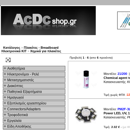
Νέα προϊόντα
Πλοηγός
Εταιρία
Λογαριασμός
Κατάλογος
»
Πλακέτες - Breadboard
Ηλεκτρονικά ΚΙΤ
»
Χημικά για πλακέτες
Προβολή
1
-
6
(απο
6
προιόντα)
Kατηγοριες
Αισθητήρια
Μοντέλο:
21/200
|
Ηλεκτρονόμοι - Ρελέ
Chemical agent tr
Μετασχηματιστές
Κατασκευαστής:
K
Διακόπτες
Παθητικά Εξαρτήματα
13
Τιμή χωρίς ΦΠΑ
Hμιαγωγοί
Εξοπλισμός εργαστηρίου
Connectors/Adapters
Μοντέλο:
PM2F-3
Power LED, UV, 1
Τροφοδοτικά
Κατασκευαστής:
P
Εργαλεία
Είδη Αποθήκης
Τιμή:
3.02 €
-
(με Φ