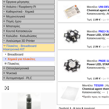
Όργανα μέτρησης
Arduino / Raspberry Pi
Μοντέλο:
UNI-DEV
Chemical agent d
Καθαριστικά - Χημικά
Κατασκευαστής:
A
Μηχανολογικά
Τιμή:
1.89 €
-
(με Φ
Πηγές ήχου
Μπαταρίες
Κουτιά Κατασκευών
Μοντέλο:
PM2J-3
Power LED, STAR,
Καλώδια - Καλωδιώσεις
Κατασκευαστής:
--
Αναλώσιμα 3D Printer
Πλακέτες - Breadboard
Τιμή:
2.56 €
-
(με Φ
Ηλεκτρονικά ΚΙΤ
Breadboard
Χημικά για πλακέτες
Μοντέλο:
PM2E-1
Πλακέτες
Power LED, STAR,
Κατασκευαστής:
--
Οπτοηλεκτρονικά
Ψυκτικά
Αυτοματισμοί - PLC
Τιμή:
1.85 €
-
(με Φ
Μοντέλο:
TES200
| Κ
Δημοφιλή
Chemical agent ther
Κατασκευαστής:
---
| Δ
*
Προϊόν προς το παρόν 
Προβολή
1
-
6
(απο
6
προιόντα)