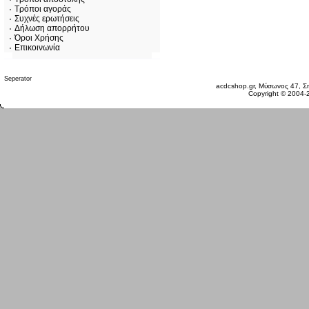
Τρόποι αγοράς
Συχνές ερωτήσεις
Δήλωση απορρήτου
Όροι Χρήσης
Επικοινωνία
Δευτέρα 10 Αυγ, 2026
acdcshop.gr, Μύσωνος 47, Ση
Copyright © 2004-