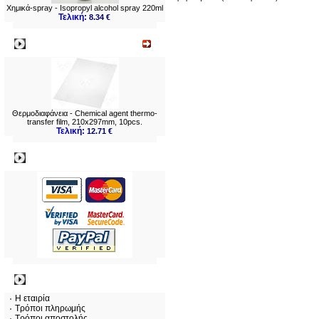
Χημικά-spray - Isopropyl alcohol spray 220ml
Τελική:
8.34 €
Νεο
Θερμοδιαφάνεια - Chemical agent thermo-
transfer film, 210x297mm, 10pcs.
Τελική:
12.71 €
Πληρωμες
Πληροφορίες
Η εταιρία
Τρόποι πληρωμής
Τρόποι αποστολής