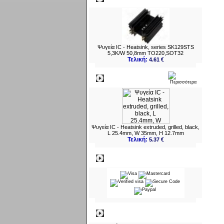
Ψυγεία IC - Heatsink, series SK129STS
5,3K/W 50,8mm TO220,SOT32
Τελική:
4.61 €
Νεο
Ψυγεία IC - Heatsink extruded, grilled, black,
L 25.4mm, W 35mm, H 12.7mm
Τελική:
5.37 €
Πληρωμες
Πληροφορίες