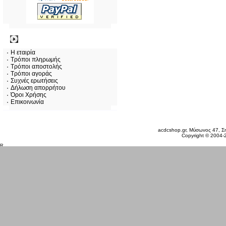
Πληροφορίες
Η εταιρία
Τρόποι πληρωμής
Τρόποι αποστολής
Τρόποι αγοράς
Συχνές ερωτήσεις
Δήλωση απορρήτου
Όροι Χρήσης
Επικοινωνία
Πέμπτη 06 Αυγ, 2026
acdcshop.gr, Μύσωνος 47, Ση
Copyright © 2004-