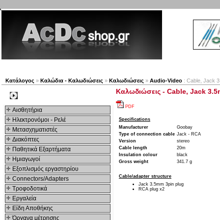
Νέα προϊόντα
Πλοηγός
Εταιρία
Λογαριασμός
Κατάλογος
»
Καλώδια - Καλωδιώσεις
»
Καλωδιώσεις
»
Audio-Video
: Cable, Jack 3
Καλωδιώσεις - Cable, Jack 3.5
Kατηγοριες
PDF
Αισθητήρια
Ηλεκτρονόμοι - Ρελέ
Specifications
Manufacturer
Goobay
Μετασχηματιστές
Type of connection cable
Jack - RCA
Διακόπτες
Version
stereo
Cable length
20m
Παθητικά Εξαρτήματα
Insulation colour
black
Hμιαγωγοί
Gross weight
341.7 g
Εξοπλισμός εργαστηρίου
Cable/adapter structure
Connectors/Adapters
Jack 3.5mm 3pin plug
Τροφοδοτικά
RCA plug x2
Εργαλεία
Είδη Αποθήκης
Όργανα μέτρησης