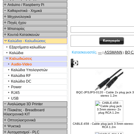
Arduino / Raspberry Pi
Καθαριστικά - Χημικά
Μηχανολογικά
Πηγές ήχου
Μπαταρίες
Κουτιά Κατασκευών
Καλώδια - Καλωδιώσεις
Εξαρτήματα καλωδίων
Κατασκευαστές
---
ASSMANN
BQ C
Καλώδια
:
|
|
Καλωδιώσεις
Δείτε ακόμα
Audio-Video
Καλώδια Υπολογιστών
Καλώδια RF
Καλώδιο DC
Power
RJ45
BQC-JPSJPS-0120 - Cable 2x plug jack 
stereo 1.2m
USB
Αναλώσιμα 3D Printer
Πλακέτες - Breadboard
Ηλεκτρονικά ΚΙΤ
Οπτοηλεκτρονικά
CABLE-458 - Cable plug jack 3.5mm stereo-
Ψυκτικά
RCA 1.2m
Αυτοματισμοί - PLC