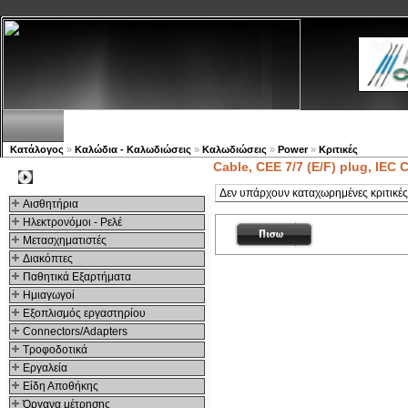
Νέα προϊόντα
Πλοηγός
Εταιρία
Λογαριασμός
Κατάλογος
»
Καλώδια - Καλωδιώσεις
»
Καλωδιώσεις
»
Power
»
Κριτικές
Cable, CEE 7/7 (E/F) plug, IEC 
Kατηγοριες
Δεν υπάρχουν καταχωρημένες κριτικές 
Αισθητήρια
Ηλεκτρονόμοι - Ρελέ
Μετασχηματιστές
Διακόπτες
Παθητικά Εξαρτήματα
Hμιαγωγοί
Εξοπλισμός εργαστηρίου
Connectors/Adapters
Τροφοδοτικά
Εργαλεία
Είδη Αποθήκης
Όργανα μέτρησης