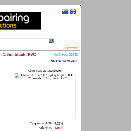
[
Είσοδος
]
, 1.8m, black, PVC
Κωδικός:
25532
SN314-3/07/1.8BK
Κάντε Κλικ για Μεγέθυνση
Τιμή χωρίς ΦΠΑ:
4.27 €
Αξία ΦΠΑ:
1.03 €