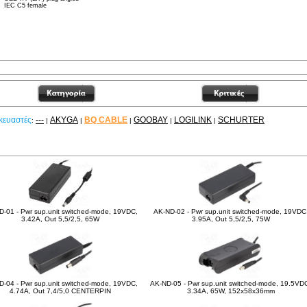
IEC C5 female
κευαστές
---
AKYGA
BQ CABLE
GOOBAY
LOGILINK
SCHURTER
:
|
|
|
|
|
χετικά Προϊόντα
D-01 - Pwr sup.unit switched-mode, 19VDC,
AK-ND-02 - Pwr sup.unit switched-mode, 19VDC
3.42A, Out 5,5/2,5, 65W
3.95A, Out 5,5/2,5, 75W
D-04 - Pwr sup.unit switched-mode, 19VDC,
AK-ND-05 - Pwr sup.unit switched-mode, 19.5VD
4.74A, Out 7,4/5,0 CENTERPIN
3.34A, 65W, 152x58x36mm