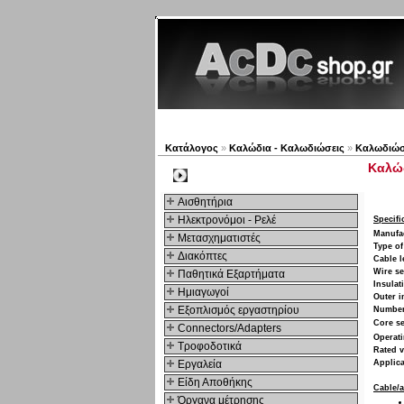
Νέα προϊόντα
Πλοηγός
Κατάλογος
»
Καλώδια - Καλωδιώσεις
»
Καλωδιώσ
Καλώδ
Kατηγοριες
Αισθητήρια
Ηλεκτρονόμοι - Ρελέ
Specifi
Manufa
Μετασχηματιστές
Type of
Διακόπτες
Cable l
Wire se
Παθητικά Εξαρτήματα
Insulat
Hμιαγωγοί
Outer i
Εξοπλισμός εργαστηρίου
Number
Core se
Connectors/Adapters
Operati
Τροφοδοτικά
Rated v
Εργαλεία
Applica
Είδη Αποθήκης
Cable/a
Όργανα μέτρησης