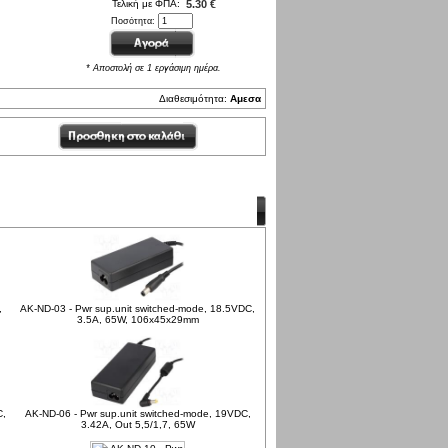
Τελική με ΦΠΑ:
5.30 €
Ποσότητα:
* Αποστολή σε 1 εργάσιμη ημέρα.
Διαθεσιμότητα:
Αμεσα
,
AK-ND-03 - Pwr sup.unit switched-mode, 18.5VDC,
3.5A, 65W, 106x45x29mm
C,
AK-ND-06 - Pwr sup.unit switched-mode, 19VDC,
3.42A, Out 5,5/1,7, 65W