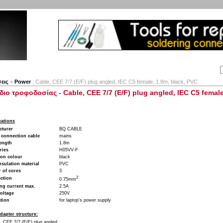
Αναζήτηση:
Εταιρία
Λογαριασμός
Καλάθι
Επικοινωνία
εις
»
Power
: Cable, CEE 7/7 (E/F) plug angled, IEC C5 female, 1.8m, black, PVC
ιο τροφοδοσίας - Cable, CEE 7/7 (E/F) plug angled, IEC C5 female
cations
cturer
BQ CABLE
 connection cable
mains
ength
1.8m
ries
H05VV-F
ion colour
black
nsulation material
PVC
 of cores
3
2
ction
0.75mm
ng current max.
2.5A
oltage
250V
tion
for laptop's power supply
dapter structure:
CEE 7/7 (E/F) plug angled