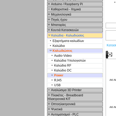
Arduino / Raspberry Pi
Καθαριστικά - Χημικά
Μηχανολογικά
Πηγές ήχου
Μπαταρίες
Κουτιά Κατασκευών
Καλώδια - Καλωδιώσεις
Εξαρτήματα καλωδίων
Κατασ
Καλώδια
Καλωδιώσεις
Σ
Audio-Video
Καλώδια Υπολογιστών
Καλώδια RF
Καλώδιο DC
Power
RJ45
AK-N
USB
Αναλώσιμα 3D Printer
Πλακέτες - Breadboard
Ηλεκτρονικά ΚΙΤ
Οπτοηλεκτρονικά
AK-N
Ψυκτικά
Αυτοματισμοί - PLC