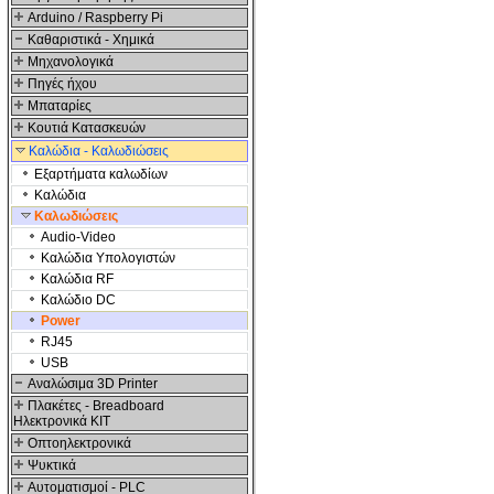
Arduino / Raspberry Pi
Καθαριστικά - Χημικά
Μηχανολογικά
Πηγές ήχου
Μπαταρίες
Κουτιά Κατασκευών
Καλώδια - Καλωδιώσεις
Εξαρτήματα καλωδίων
Καλώδια
Καλωδιώσεις
Audio-Video
Καλώδια Υπολογιστών
Καλώδια RF
Καλώδιο DC
Power
RJ45
USB
Αναλώσιμα 3D Printer
Πλακέτες - Breadboard
Ηλεκτρονικά ΚΙΤ
Οπτοηλεκτρονικά
Ψυκτικά
Αυτοματισμοί - PLC