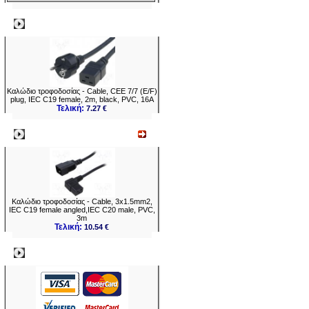
Δημοφιλή
Καλώδιο τροφοδοσίας - Cable, CEE 7/7 (E/F)
plug, IEC C19 female, 2m, black, PVC, 16A
Τελική:
7.27 €
Νεο
Καλώδιο τροφοδοσίας - Cable, 3x1.5mm2,
IEC C19 female angled,IEC C20 male, PVC,
3m
Τελική:
10.54 €
Πληρωμες