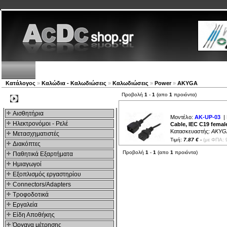
Νέα προϊόντα
Πλοηγός
Εταιρία
Λογαριασμός
Κατάλογος
»
Καλώδια - Καλωδιώσεις
»
Καλωδιώσεις
»
Power
»
AKYGA
Προβολή
1
-
1
(απο
1
προιόντα)
Kατηγοριες
Αισθητήρια
Μοντέλο:
AK-UP-03
| 
Ηλεκτρονόμοι - Ρελέ
Cable, IEC C19 femal
Κατασκευαστής:
AKYG
Μετασχηματιστές
Τιμή:
7.87 €
-
(με ΦΠΑ: 
Διακόπτες
Προβολή
1
-
1
(απο
1
προιόντα)
Παθητικά Εξαρτήματα
Hμιαγωγοί
Εξοπλισμός εργαστηρίου
Connectors/Adapters
Τροφοδοτικά
Εργαλεία
Είδη Αποθήκης
Όργανα μέτρησης