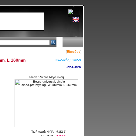
[
Είσοδος
]
0mm, L 160mm
Κωδικός:
37659
PP-UM26
Κάντε Κλικ για Μεγέθυνση
Τιμή χωρίς ΦΠΑ:
6.83 €