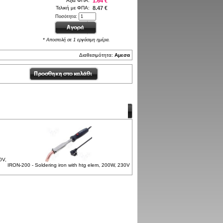
Αξία ΦΠΑ:
1.64 €
Τελική με ΦΠΑ:
8.47 €
Ποσότητα:
* Αποστολή σε 1 εργάσιμη ημέρα.
Διαθεσιμότητα:
Αμεσα
0V,
IRON-200 - Soldering iron with htg elem, 200W, 230V