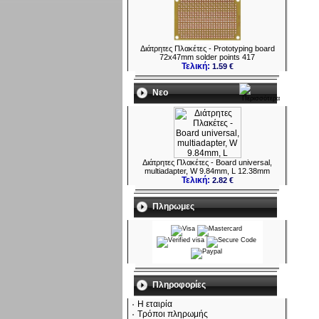
Διάτρητες Πλακέτες - Prototyping board
72x47mm solder points 417
Τελική:
1.59 €
Νεο
Διάτρητες Πλακέτες - Board universal,
multiadapter, W 9.84mm, L 12.38mm
Τελική:
2.82 €
Πληρωμες
Πληροφορίες
Η εταιρία
Τρόποι πληρωμής