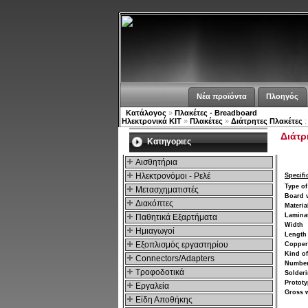
Νέα προϊόντα
Πλοηγός
Κατάλογος
»
Πλακέτες - Breadboard
Ηλεκτρονικά ΚΙΤ
»
Πλακέτες
»
Διάτρητες Πλακέτες
:
Διάτρ
Kατηγοριες
Αισθητήρια
Ηλεκτρονόμοι - Ρελέ
Specifi
Type of
Μετασχηματιστές
Board v
Διακόπτες
Materia
Laminat
Παθητικά Εξαρτήματα
Width
Hμιαγωγοί
Length
Εξοπλισμός εργαστηρίου
Copper 
Kind of
Connectors/Adapters
Number
Τροφοδοτικά
Solderi
Prototy
Εργαλεία
Gross 
Είδη Αποθήκης