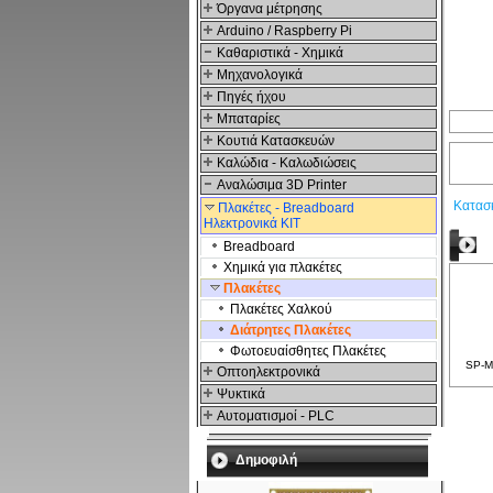
Όργανα μέτρησης
Arduino / Raspberry Pi
Καθαριστικά - Χημικά
Μηχανολογικά
Πηγές ήχου
Μπαταρίες
Κουτιά Κατασκευών
Καλώδια - Καλωδιώσεις
Αναλώσιμα 3D Printer
Κατασ
Πλακέτες - Breadboard
Ηλεκτρονικά ΚΙΤ
Σ
Breadboard
Χημικά για πλακέτες
Πλακέτες
Πλακέτες Χαλκού
Διάτρητες Πλακέτες
Φωτοευαίσθητες Πλακέτες
SP-MI
Οπτοηλεκτρονικά
Ψυκτικά
Αυτοματισμοί - PLC
Δημοφιλή