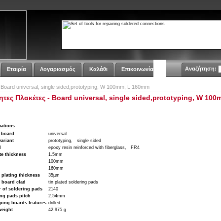
Αναζήτηση:
Εταιρία
Λογαριασμός
Καλάθι
Επικοινωνία
 Board universal, single sided,prototyping, W 100mm, L 160mm
ητες Πλακέτες - Board universal, single sided,prototyping, W 10
cations
 board
universal
ariant
prototyping,
single sided
l
epoxy resin reinforced with fiberglass,
FR4
e thickness
1.5mm
100mm
160mm
plating thickness
35µm
 board clad
tin plated soldering pads
 of soldering pads
2140
ng pads pitch
2.54mm
ping boards features
drilled
weight
42.975 g