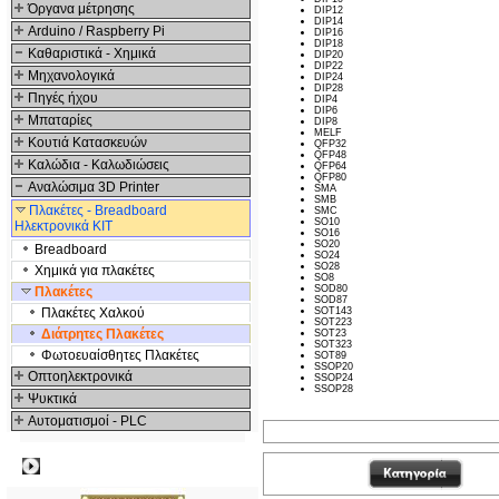
Όργανα μέτρησης
DIP12
DIP14
Arduino / Raspberry Pi
DIP16
DIP18
Καθαριστικά - Χημικά
DIP20
DIP22
Μηχανολογικά
DIP24
DIP28
Πηγές ήχου
DIP4
DIP6
Μπαταρίες
DIP8
MELF
Κουτιά Κατασκευών
QFP32
QFP48
Καλώδια - Καλωδιώσεις
QFP64
QFP80
Αναλώσιμα 3D Printer
SMA
SMB
Πλακέτες - Breadboard
SMC
SO10
Ηλεκτρονικά ΚΙΤ
SO16
SO20
Breadboard
SO24
SO28
Χημικά για πλακέτες
SO8
SOD80
Πλακέτες
SOD87
Πλακέτες Χαλκού
SOT143
SOT223
Διάτρητες Πλακέτες
SOT23
SOT323
Φωτοευαίσθητες Πλακέτες
SOT89
SSOP20
Οπτοηλεκτρονικά
SSOP24
SSOP28
Ψυκτικά
Αυτοματισμοί - PLC
Δημοφιλή