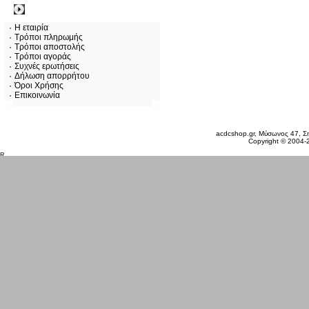
Πληροφορίες
Η εταιρία
Τρόποι πληρωμής
Τρόποι αποστολής
Τρόποι αγοράς
Συχνές ερωτήσεις
Δήλωση απορρήτου
Όροι Χρήσης
Επικοινωνία
Σάββατο 08 Αυγ, 2026
acdcshop.gr, Μύσωνος 47, Ση
Copyright © 2004-