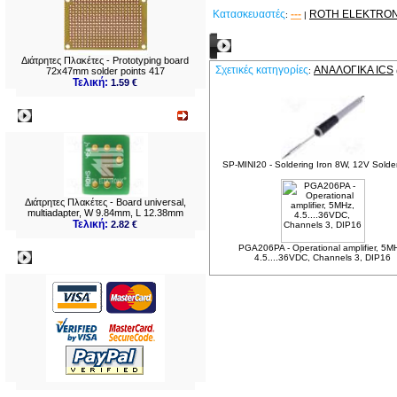
Κατασκευαστές
---
ROTH ELEKTRON
:
|
Σχετικά Προϊόντα
Διάτρητες Πλακέτες - Prototyping board
Σχετικές κατηγορίες
ΑΝΑΛΟΓΙΚΆ ICS
72x47mm solder points 417
:
Τελική:
1.59 €
Νεο
SP-MINI20 - Soldering Iron 8W, 12V Solde
Διάτρητες Πλακέτες - Board universal,
multiadapter, W 9.84mm, L 12.38mm
Τελική:
2.82 €
PGA206PA - Operational amplifier, 5M
Πληρωμες
4.5....36VDC, Channels 3, DIP16