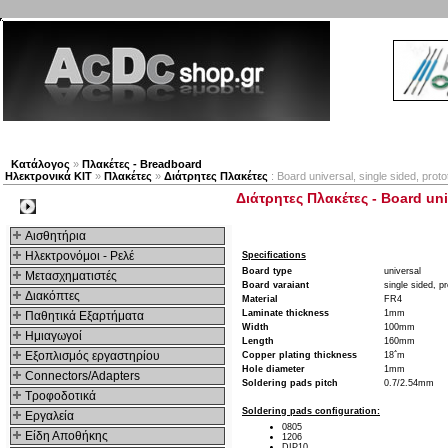
Νέα προϊόντα
Πλοηγός
Εταιρία
Λογαριασμός
Κατάλογος
»
Πλακέτες - Breadboard
Ηλεκτρονικά ΚΙΤ
»
Πλακέτες
»
Διάτρητες Πλακέτες
: Board universal, single sided, pr
Διάτρητες Πλακέτες - Board un
Kατηγοριες
Αισθητήρια
Ηλεκτρονόμοι - Ρελέ
Specifications
Board type
universal
Μετασχηματιστές
Board varaiant
single sided, p
Διακόπτες
Material
FR4
Laminate thickness
1mm
Παθητικά Εξαρτήματα
Width
100mm
Hμιαγωγοί
Length
160mm
Εξοπλισμός εργαστηρίου
Copper plating thickness
18΅m
Hole diameter
1mm
Connectors/Adapters
Soldering pads pitch
0.7/2.54mm
Τροφοδοτικά
Soldering pads configuration:
Εργαλεία
0805
Είδη Αποθήκης
1206
DIP10