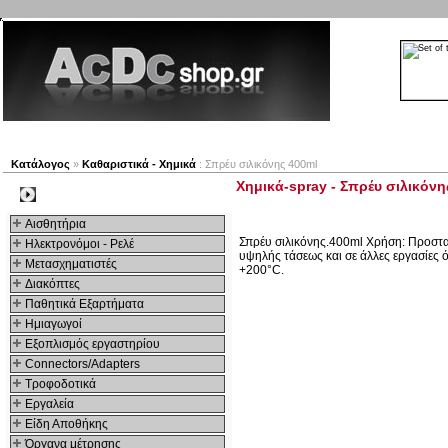
Νέα προϊόντα
Πλοηγός
Εταιρία
Λογαριασμός
Κατάλογος
»
Καθαριστικά - Χημικά
: Σπρέυ σιλικόνης 400ml
Χημικά-spray - Σπρέυ σιλικόνη
Kατηγοριες
Αισθητήρια
Σπρέυ σιλικόνης.400ml Χρήση: Προστατ
Ηλεκτρονόμοι - Ρελέ
υψηλής τάσεως και σε άλλες εργασίες 
Μετασχηματιστές
+200°C.
Διακόπτες
Παθητικά Εξαρτήματα
Hμιαγωγοί
Εξοπλισμός εργαστηρίου
Connectors/Adapters
Τροφοδοτικά
Εργαλεία
Είδη Αποθήκης
Όργανα μέτρησης