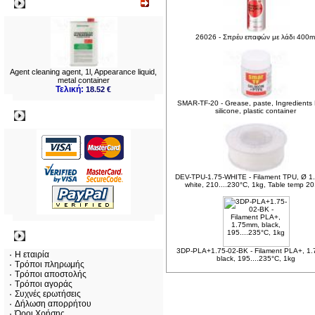
Νεο
26026 - Σπρέυ επαφών με λάδι 400m
Agent cleaning agent, 1l, Appearance liquid,
metal container
Τελική:
18.52 €
SMAR-TF-20 - Grease, paste, Ingredients
silicone, plastic container
Πληρωμες
DEV-TPU-1.75-WHITE - Filament TPU, Ø 1
white, 210....230°C, 1kg, Table temp 20.
Πληροφορίες
3DP-PLA+1.75-02-BK - Filament PLA+, 1
Η εταιρία
black, 195....235°C, 1kg
Τρόποι πληρωμής
Τρόποι αποστολής
Τρόποι αγοράς
Συχνές ερωτήσεις
Δήλωση απορρήτου
Όροι Χρήσης