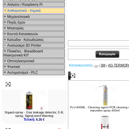
Arduino / Raspberry Pi
Καθαριστικά - Χημικά
Μηχανολογικά
Πηγές ήχου
Μπαταρίες
Κουτιά Κατασκευών
Καλώδια - Καλωδιώσεις
Αναλώσιμα 3D Printer
Πλακέτες - Breadboard
Ηλεκτρονικά ΚΙΤ
Οπτοηλεκτρονικά
Κατασκευαστές
---
3M
AG TERMOP
:
|
|
Ψυκτικά
Αυτοματισμοί - PLC
Δείτε ακόμα
Δημοφιλή
FLU-400ML - Cleaning agent PCB cleaning
impurities spray 400ml
Χημικά-spray - Gas leakage detector, 0.4l,
spray, Signal word Warning
Τελική:
6.35 €