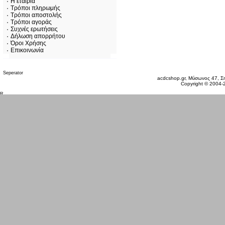
Η εταιρία
Τρόποι πληρωμής
Τρόποι αποστολής
Τρόποι αγοράς
Συχνές ερωτήσεις
Δήλωση απορρήτου
Όροι Χρήσης
Επικοινωνία
Παρασκευή 07 Αυγ, 2026
acdcshop.gr, Μύσωνος 47, Ση
Copyright © 2004-