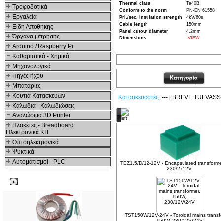
Thermal class
Ta40B
Τροφοδοτικά
Conform to the norm
PN-EN 61558
Εργαλεία
Pri./sec. insulation strength
4kV/60s
Cable length
150mm
Είδη Αποθήκης
Panel cutout diameter
4.2mm
Όργανα μέτρησης
Dimensions
VIEW
Arduino / Raspberry Pi
Καθαριστικά - Χημικά
Μηχανολογικά
Πηγές ήχου
Μπαταρίες
Κουτιά Κατασκευών
Κατασκευαστές
---
BREVE TUFVAS
:
|
Καλώδια - Καλωδιώσεις
Δείτε ακόμα
Αναλώσιμα 3D Printer
Πλακέτες - Breadboard
Ηλεκτρονικά ΚΙΤ
Οπτοηλεκτρονικά
Ψυκτικά
Αυτοματισμοί - PLC
TEZ1.5/D/12-12V - Encapsulated transform
230/2x12V
Δημοφιλή
TST150W/12V-24V - Toroidal mains transf
150W, 230/12V/24V