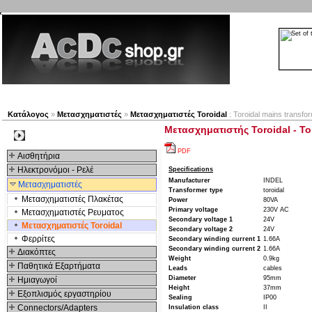
Νέα προϊόντα
Πλοηγός
Εταιρία
Λογαριασμός
Κατάλογος
»
Μετασχηματιστές
»
Μετασχηματιστές Toroidal
: Toroidal mains transfo
Μετασχηματιστής Toroidal - To
Kατηγοριες
PDF
Αισθητήρια
Ηλεκτρονόμοι - Ρελέ
Specifications
Manufacturer
INDEL
Μετασχηματιστές
Transformer type
toroidal
Μετασχηματιστές Πλακέτας
Power
80VA
Primary voltage
230V AC
Μετασχηματιστές Ρευματος
Secondary voltage 1
24V
Μετασχηματιστές Toroidal
Secondary voltage 2
24V
Φερρίτες
Secondary winding current 1
1.66A
Secondary winding current 2
1.66A
Διακόπτες
Weight
0.9kg
Παθητικά Εξαρτήματα
Leads
cables
Diameter
95mm
Hμιαγωγοί
Height
37mm
Εξοπλισμός εργαστηρίου
Sealing
IP00
Connectors/Adapters
Insulation class
II