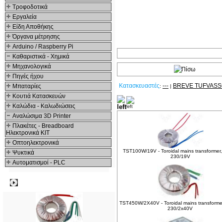
Τροφοδοτικά
Εργαλεία
Είδη Αποθήκης
Όργανα μέτρησης
Arduino / Raspberry Pi
Καθαριστικά - Χημικά
Μηχανολογικά
Πηγές ήχου
Κατασκευαστές
---
BREVE TUFVAS
Μπαταρίες
:
|
Κουτιά Κατασκευών
Δείτε ακόμα
Καλώδια - Καλωδιώσεις
Αναλώσιμα 3D Printer
Πλακέτες - Breadboard
Ηλεκτρονικά ΚΙΤ
Οπτοηλεκτρονικά
TST100W/19V - Toroidal mains transformer
Ψυκτικά
230/19V
Αυτοματισμοί - PLC
Δημοφιλή
TST450W/2X40V - Toroidal mains transforme
230/2x40V