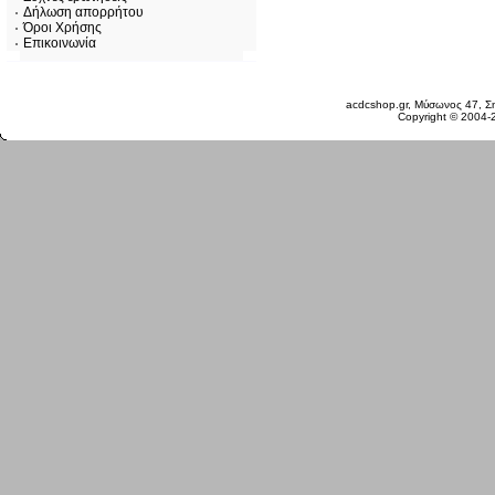
Δήλωση απορρήτου
Όροι Χρήσης
Επικοινωνία
Πέμπτη 06 Αυγ, 2026
acdcshop.gr, Μύσωνος 47, Ση
Copyright © 2004-