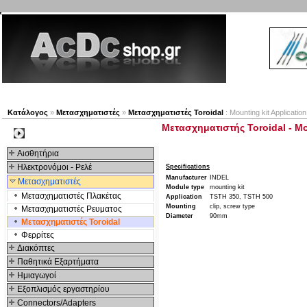
Νέα προϊόντα
Πλοηγός
Εταιρία
Λογαριασμός
Κατάλογος
»
Μετασχηματιστές
»
Μετασχηματιστές Toroidal
: Mounting kit Applicat
Μετασχηματιστής Toroidal - Mo
Kατηγοριες
Αισθητήρια
Ηλεκτρονόμοι - Ρελέ
Specifications
Manufacturer
INDEL
Μετασχηματιστές
Module type
mounting kit
Μετασχηματιστές Πλακέτας
Application
TSTH 350, TSTH 500
Mounting
clip, screw type
Μετασχηματιστές Ρευματος
Diameter
90mm
Μετασχηματιστές Toroidal
Φερρίτες
Διακόπτες
Παθητικά Εξαρτήματα
Hμιαγωγοί
Εξοπλισμός εργαστηρίου
Connectors/Adapters