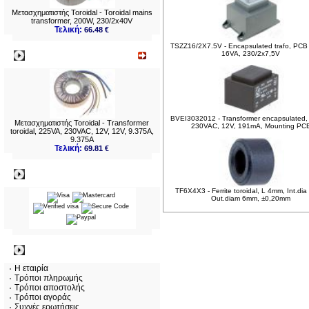
Μετασχηματιστής Toroidal - Toroidal mains
transformer, 200W, 230/2x40V
Τελική:
66.48 €
TSZZ16/2X7.5V - Encapsulated trafo, PCB
16VA, 230/2x7,5V
Νεο
BVEI3032012 - Transformer encapsulated,
Μετασχηματιστής Toroidal - Transformer
230VAC, 12V, 191mA, Mounting PC
toroidal, 225VA, 230VAC, 12V, 12V, 9.375A,
9.375A
Τελική:
69.81 €
Πληρωμες
TF6X4X3 - Ferrite toroidal, L 4mm, Int.di
Out.diam 6mm, ±0,20mm
Πληροφορίες
Η εταιρία
Τρόποι πληρωμής
Τρόποι αποστολής
Τρόποι αγοράς
Συχνές ερωτήσεις