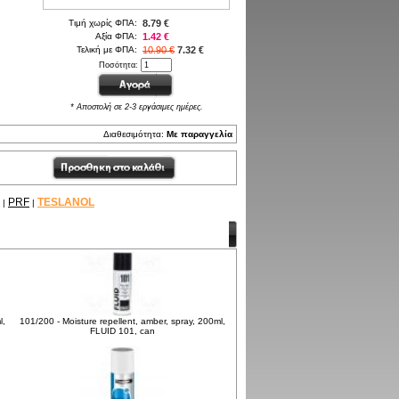
Τιμή χωρίς ΦΠΑ:
8.79 €
Αξία ΦΠΑ:
1.42 €
Τελική με ΦΠΑ:
10.90 €
7.32 €
Ποσότητα:
* Αποστολή σε 2-3 εργάσιμες ημέρες.
Διαθεσιμότητα:
Με παραγγελία
PRF
TESLANOL
|
|
l,
101/200 - Moisture repellent, amber, spray, 200ml,
FLUID 101, can