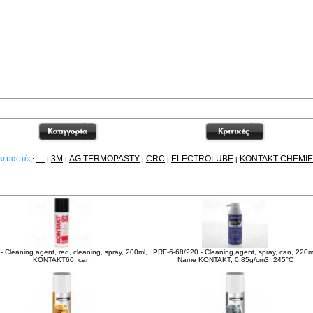
κευαστές
---
3M
AG TERMOPASTY
CRC
ELECTROLUBE
KONTAKT CHEMIE
:
|
|
|
|
|
είτε ακόμα
- Cleaning agent, red, cleaning, spray, 200ml,
PRF-6-68/220 - Cleaning agent, spray, can, 220m
KONTAKT60, can
Name KONTAKT, 0.85g/cm3, 245°C