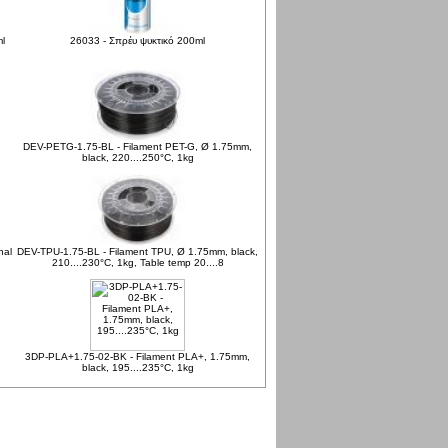
l
26033 - Σπρέυ ψυκτικό 200ml
DEV-PETG-1.75-BL - Filament PET-G, Ø 1.75mm,
black, 220....250°C, 1kg
nal
DEV-TPU-1.75-BL - Filament TPU, Ø 1.75mm, black,
210....230°C, 1kg, Table temp 20....8
3DP-PLA+1.75-02-BK - Filament PLA+, 1.75mm,
black, 195....235°C, 1kg
171083999 επισκέψεις από Σάββατο 23 Ιαν, 2010