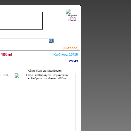
[
Είσοδος
]
 400ml
Κωδικός:
13418
26043
Κάντε Κλικ για Μεγέθυνση
ίπους.