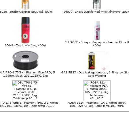
6028 - Σπρέυ πλακέτας μονωτικό 400ml
26009 - Σπρέυ υψηλής ποιότητας λίπανσης. 200m
FLUXOFF - Spray καθαρισμού πλακετών Flux-off
26042 - Σπρέυ σιλικόνης 400ml
400ml
PLA-PRO-1.75/BK - Filament PLA PRO, Ø
GAS-TEST - Gas leakage detector, 0.4l, spray, Sig
1.75mm, black, 205....225°C, 1kg
word Warning
PU-1.75-WHITE - Filament TPU, Ø 1.75mm,
ROSA-3214 - Filament PLA, 1.75mm, black,
ite, 210....230°C, 1kg, Table temp 20....8
185....225°C, 1kg, Table temp 40....60°C