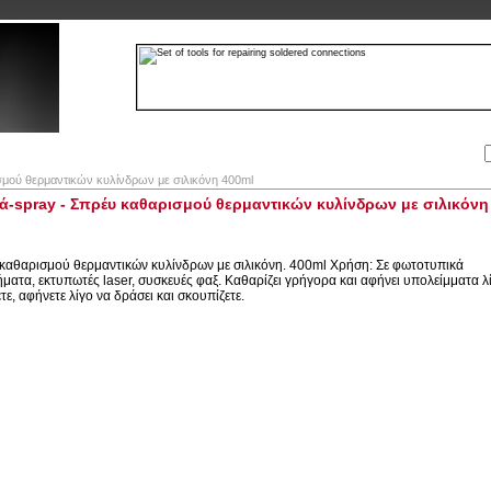
Αναζήτηση:
Εταιρία
Λογαριασμός
Καλάθι
Επικοινωνία
σμού θερμαντικών κυλίνδρων με σιλικόνη 400ml
ά-spray - Σπρέυ καθαρισμού θερμαντικών κυλίνδρων με σιλικόνη
καθαρισμού θερμαντικών κυλίνδρων με σιλικόνη. 400ml Χρήση: Σε φωτοτυπικά
ματα, εκτυπωτές laser, συσκευές φαξ. Καθαρίζει γρήγορα και αφήνει υπολείμματα λ
τε, αφήνετε λίγο να δράσει και σκουπίζετε.