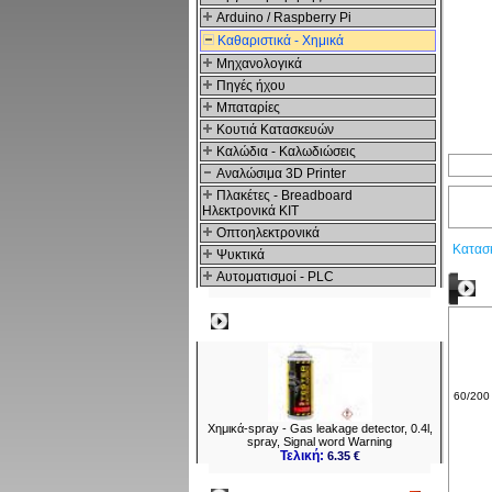
Arduino / Raspberry Pi
Καθαριστικά - Χημικά
Μηχανολογικά
Πηγές ήχου
Μπαταρίες
Κουτιά Κατασκευών
Καλώδια - Καλωδιώσεις
Αναλώσιμα 3D Printer
Πλακέτες - Breadboard
Ηλεκτρονικά ΚΙΤ
Οπτοηλεκτρονικά
Κατασ
Ψυκτικά
Αυτοματισμοί - PLC
Δ
Δημοφιλή
60/200 
Χημικά-spray - Gas leakage detector, 0.4l,
spray, Signal word Warning
Τελική:
6.35 €