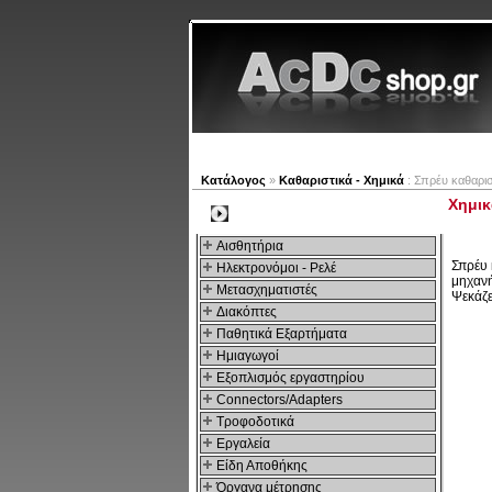
Νέα προϊόντα
Πλοηγός
Κατάλογος
»
Καθαριστικά - Χημικά
: Σπρέυ καθαρι
Χημικ
Kατηγοριες
Αισθητήρια
Σπρέυ 
Ηλεκτρονόμοι - Ρελέ
μηχανή
Μετασχηματιστές
Ψεκάζε
Διακόπτες
Παθητικά Εξαρτήματα
Hμιαγωγοί
Εξοπλισμός εργαστηρίου
Connectors/Adapters
Τροφοδοτικά
Εργαλεία
Είδη Αποθήκης
Όργανα μέτρησης