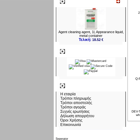
Νεο
2
Agent cleaning agent, 1l, Appearance liquid,
metal container
Τελική:
18.52 €
Πληρωμες
Q-
Πληροφορίες
Η εταιρία
Τρόποι πληρωμής
Τρόποι αποστολής
Τρόποι αγοράς
Συχνές ερωτήσεις
DEV-T
wh
Δήλωση απορρήτου
Όροι Χρήσης
Επικοινωνία
Σάββατο 08 Αυγ, 2026