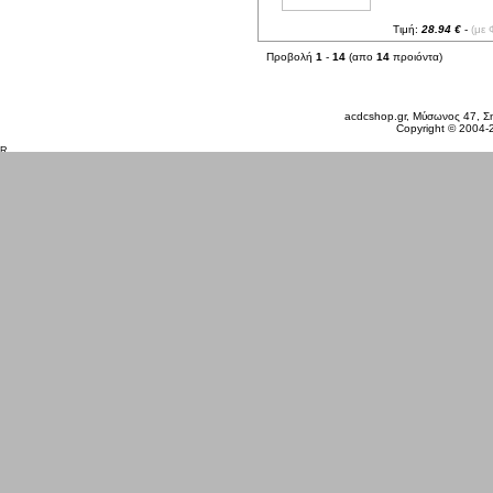
Τιμή:
28.94 €
-
(με 
Προβολή
1
-
14
(απο
14
προιόντα)
Κυριακή 09 Αυγ, 2026
acdcshop.gr, Μύσωνος 47, Ση
Copyright © 2004-