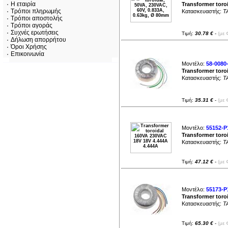
11.76A (
1
)
Η εταιρία
Transformer toro
12.5A (
4
)
Τρόποι πληρωμής
Κατασκευαστής:
T
13.23A (
1
)
13.33A (
1
)
Τρόποι αποστολής
14.28A (
1
)
Τρόποι αγοράς
16.67A (
1
)
Συχνές ερωτήσεις
17.64A (
2
)
Τιμή:
30.78 €
-
(με 
18.2A (
1
)
Δήλωση απορρήτου
18.75A (
2
)
Όροι Χρήσης
20.83A (
1
)
21.42A (
1
)
Επικοινωνία
21.74A (
1
)
22.73A (
1
)
Μοντέλο:
58-0080
25A (
3
)
Transformer toro
32.14A (
1
)
37.5A (
1
)
Κατασκευαστής:
T
50A (
1
)
Τιμή:
35.31 €
-
(με 
Μοντέλο:
55152-P
Transformer toro
Κατασκευαστής:
T
Τιμή:
47.12 €
-
(με 
Μοντέλο:
55173-P
Transformer toro
Κατασκευαστής:
T
Τιμή:
65.30 €
-
(με 