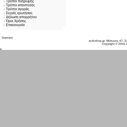
Τρόποι πληρωμής
Τρόποι αποστολής
Τρόποι αγοράς
Συχνές ερωτήσεις
Δήλωση απορρήτου
Όροι Χρήσης
Επικοινωνία
Σάββατο 08 Αυγ, 2026
acdcshop.gr, Μύσωνος 47, Ση
Copyright © 2004-