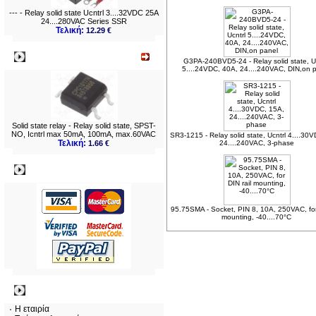
--- - Relay solid state Ucntrl 3....32VDC 25A
24....280VAC Series SSR
Τελική:
12.29 €
Νεο
G3PA-240BVD5-24 - Relay solid state, U
5....24VDC, 40A, 24....240VAC, DIN,on 
Solid state relay - Relay solid state, SPST-
NO, Icntrl max 50mA, 100mA, max.60VAC
SR3-1215 - Relay solid state, Ucntrl 4....30
Τελική:
1.66 €
24....240VAC, 3-phase
Πληρωμες
95.75SMA - Socket, PIN 8, 10A, 250VAC, for 
mounting, -40....70°C
Πληροφορίες
Η εταιρία