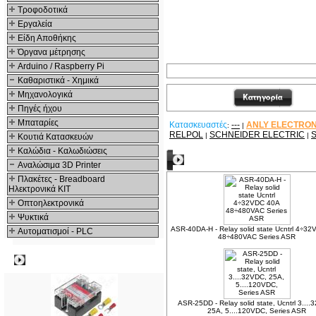
Τροφοδοτικά
Εργαλεία
Είδη Αποθήκης
Όργανα μέτρησης
Arduino / Raspberry Pi
Καθαριστικά - Χημικά
Μηχανολογικά
Πηγές ήχου
Μπαταρίες
Κατασκευαστές
---
ANLY ELECTRON
:
|
RELPOL
SCHNEIDER ELECTRIC
|
|
Κουτιά Κατασκευών
Καλώδια - Καλωδιώσεις
Δείτε ακόμα
Αναλώσιμα 3D Printer
Πλακέτες - Breadboard
Ηλεκτρονικά ΚΙΤ
Οπτοηλεκτρονικά
Ψυκτικά
ASR-40DA-H - Relay solid state Ucntrl 4÷3
Αυτοματισμοί - PLC
48÷480VAC Series ASR
Δημοφιλή
ASR-25DD - Relay solid state, Ucntrl 3....
25A, 5....120VDC, Series ASR