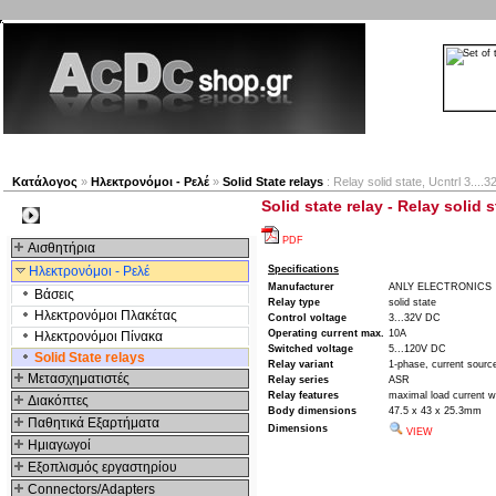
Νέα προϊόντα
Πλοηγός
Εταιρία
Λογαριασμός
Κατάλογος
»
Ηλεκτρονόμοι - Ρελέ
»
Solid State relays
: Relay solid state, Ucntrl 3...
Solid state relay - Relay solid 
Kατηγοριες
PDF
Αισθητήρια
Ηλεκτρονόμοι - Ρελέ
Specifications
Manufacturer
ANLY ELECTRONICS
Βάσεις
Relay type
solid state
Ηλεκτρονόμοι Πλακέτας
Control voltage
3...32V DC
Operating current max.
10A
Ηλεκτρονόμοι Πίνακα
Switched voltage
5...120V DC
Solid State relays
Relay variant
1-phase, current sourc
Μετασχηματιστές
Relay series
ASR
Relay features
maximal load current wi
Διακόπτες
Body dimensions
47.5 x 43 x 25.3mm
Παθητικά Εξαρτήματα
Dimensions
VIEW
Hμιαγωγοί
Εξοπλισμός εργαστηρίου
Connectors/Adapters