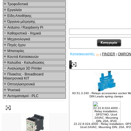
Τροφοδοτικά
Εργαλεία
Είδη Αποθήκης
Όργανα μέτρησης
Arduino / Raspberry Pi
Καθαριστικά - Χημικά
Μηχανολογικά
Πηγές ήχου
Μπαταρίες
Κατασκευαστές
---
FINDER
OMRO
:
|
|
Κουτιά Κατασκευών
Καλώδια - Καλωδιώσεις
Δείτε ακόμα
Αναλώσιμα 3D Printer
Πλακέτες - Breadboard
Ηλεκτρονικά ΚΙΤ
Οπτοηλεκτρονικά
Ψυκτικά
93.51.3.240 - Relays accessories socket M
Αυτοματισμοί - PLC
DIN Leads spring clamps
Δημοφιλή
22.22.8.024.4000 - Relay installation, DP
Ucoil 24VAC, Mounting DIN, 20A, IP