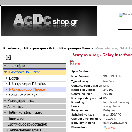
Νέα προϊόντα
Πλοηγός
Εταιρία
Λογαριασμός
Κατάλογος
»
Ηλεκτρονόμοι - Ρελέ
»
Ηλεκτρονόμοι Πίνακα
: Relay interface, DPDT, 
Ηλεκτρονόμος - Relay interfac
Kατηγοριες
PDF
Αισθητήρια
Ηλεκτρονόμοι - Ρελέ
Specifications
WEIDMΓLLER
Manufacturer
Βάσεις
Type of relay
interface
Ηλεκτρονόμοι Πλακέτας
Contacts configuration
DPDT
Ηλεκτρονόμοι Πίνακα
Rated coil voltage
24V DC
Control voltage
24V DC
Solid State relays
Max. operating current
8A
Μετασχηματιστές
Mounting
for DIN rail mounting
Διακόπτες
Leads
spring clamps
Relay variant
Relay set
Παθητικά Εξαρτήματα
Switched voltage
max. 250V AC
Hμιαγωγοί
Operating temperature
-40...60°C
Body dimensions
87.8x90.5x12.8mm
Εξοπλισμός εργαστηρίου
Dimensions
VIEW
Connectors/Adapters