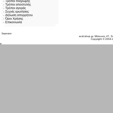
Τρόποι πληρωμής
Τρόποι αποστολής
Τρόποι αγοράς
Συχνές ερωτήσεις
Δήλωση απορρήτου
Όροι Χρήσης
Επικοινωνία
Σάββατο 08 Αυγ, 2026
acdcshop.gr, Μύσωνος 47, Ση
Copyright © 2004-