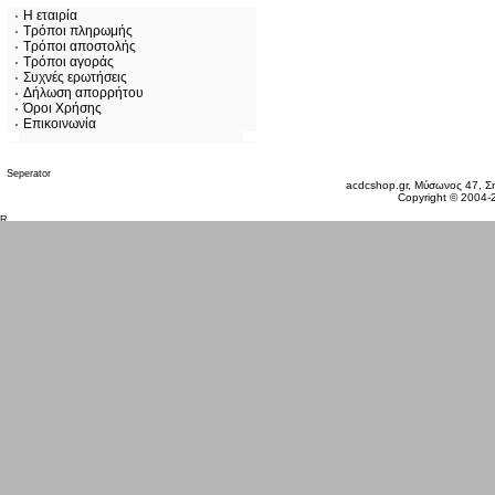
Η εταιρία
Τρόποι πληρωμής
Τρόποι αποστολής
Τρόποι αγοράς
Συχνές ερωτήσεις
Δήλωση απορρήτου
Όροι Χρήσης
Επικοινωνία
Παρασκευή 07 Αυγ, 2026
acdcshop.gr, Μύσωνος 47, Ση
Copyright © 2004-