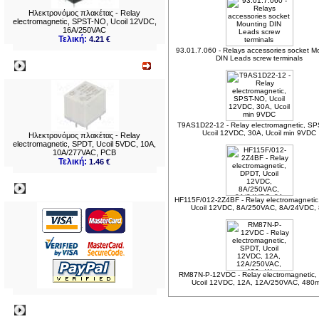
Ηλεκτρονόμος πλακέτας - Relay
electromagnetic, SPST-NO, Ucoil 12VDC,
16A/250VAC
Τελική:
4.21 €
93.01.7.060 - Relays accessories socket M
DIN Leads screw terminals
Νεο
T9AS1D22-12 - Relay electromagnetic, S
Ucoil 12VDC, 30A, Ucoil min 9VDC
Ηλεκτρονόμος πλακέτας - Relay
electromagnetic, SPDT, Ucoil 5VDC, 10A,
10A/277VAC, PCB
Τελική:
1.46 €
Πληρωμες
HF115F/012-2Z4BF - Relay electromagnetic
Ucoil 12VDC, 8A/250VAC, 8A/24VDC,
RM87N-P-12VDC - Relay electromagnetic,
Ucoil 12VDC, 12A, 12A/250VAC, 48
Πληροφορίες