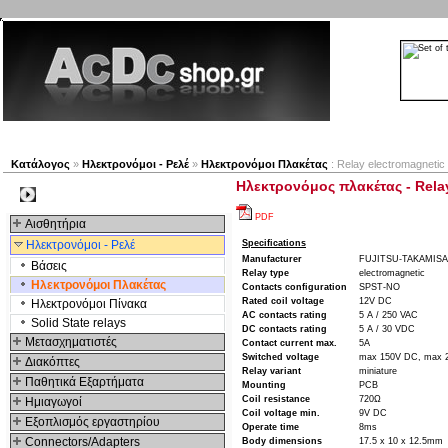
Νέα προϊόντα
Πλοηγός
Εταιρία
Λογαριασμός
Κατάλογος
»
Ηλεκτρονόμοι - Ρελέ
»
Ηλεκτρονόμοι Πλακέτας
: Relay electromagnet
Ηλεκτρονόμος πλακέτας - Rela
Kατηγοριες
PDF
Αισθητήρια
Ηλεκτρονόμοι - Ρελέ
Specifications
Manufacturer
FUJITSU-TAKAMIS
Βάσεις
Relay type
electromagnetic
Ηλεκτρονόμοι Πλακέτας
Contacts configuration
SPST-NO
Rated coil voltage
12V DC
Ηλεκτρονόμοι Πίνακα
AC contacts rating
5 A / 250 VAC
Solid State relays
DC contacts rating
5 A / 30 VDC
Μετασχηματιστές
Contact current max.
5A
Switched voltage
max 150V DC, max 
Διακόπτες
Relay variant
miniature
Παθητικά Εξαρτήματα
Mounting
PCB
Coil resistance
720Ω
Hμιαγωγοί
Coil voltage min.
9V DC
Εξοπλισμός εργαστηρίου
Operate time
8ms
Connectors/Adapters
Body dimensions
17.5 x 10 x 12.5mm