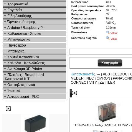
Release time
4ms
Τροφοδοτικά
Coil power consumption
200mW
Εργαλεία
Operating temperature
40...70°C
Relay series
JV
Είδη Αποθήκης
Contact resistance
70mΩ
Όργανα μέτρησης
AgSnO
Contact material
2
Arduino / Raspberry Pi
Terminal pitch
6.35mm
Dimensions
Καθαριστικά - Χημικά
VIEW
Schematic diagram
Μηχανολογικά
VIEW
Πηγές ήχου
Μπαταρίες
Κουτιά Κατασκευών
Καλώδια - Καλωδιώσεις
Αναλώσιμα 3D Printer
Κατασκευαστές
---
ABB
CELDUC
Πλακέτες - Breadboard
:
|
|
|
MEDER
NEC
OMRON
PANASONI
Ηλεκτρονικά ΚΙΤ
|
|
|
CONNECTIVITY
ZETTLER
|
Οπτοηλεκτρονικά
Ψυκτικά
Δείτε ακόμα
Αυτοματισμοί - PLC
Δημοφιλή
G2R-2-24DC - Relay DPDT 5A, DC24V 2