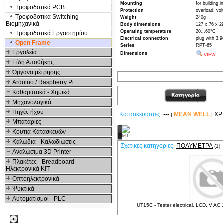
Mounting
for building in
Τροφοδοτικά PCB
Protection
overload, vol
Τροφοδοτικά Switching
Weight
240g
Βιομηχανικά
Body dimensions
127 x 76 x 
Operating temperature
20...60°C
Τροφοδοτικά Εργαστηρίου
Electrical connection
plug with 3,
Open Frame
Series
RPT-65
Εργαλεία
Dimensions
VIEW
Είδη Αποθήκης
Όργανα μέτρησης
Arduino / Raspberry Pi
Καθαριστικά - Χημικά
Μηχανολογικά
Πηγές ήχου
Κατασκευαστές
---
MEAN WELL
XP
:
|
|
Μπαταρίες
Κουτιά Κατασκευών
Σχετικά Προϊόντα
Καλώδια - Καλωδιώσεις
Σχετικές κατηγορίες
ΠΟΛΎΜΕΤΡΑ
:
(1)
Αναλώσιμα 3D Printer
Πλακέτες - Breadboard
Ηλεκτρονικά ΚΙΤ
Οπτοηλεκτρονικά
Ψυκτικά
Αυτοματισμοί - PLC
UT15C - Tester electrical, LCD, V A
Δημοφιλή