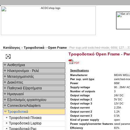
Νέα προϊόντα
Πλοηγός
Εταιρία
Λογαριασμός
Κατάλογος
»
Τροφοδοτικά
»
Open Frame
: Pwr sup.unit switched-mode, 66W, 127...
Τροφοδοτικό Open Frame - Pwr 
Kατηγοριες
PDF
Αισθητήρια
Ηλεκτρονόμοι - Ρελέ
Specifications
Manufacturer
MEAN WELL
Μετασχηματιστές
Pwr sup. unit type
switched-mo
Διακόπτες
Power
66W
Supply voltage
90...264V A
Παθητικά Εξαρτήματα
Number of outputs
3
Hμιαγωγοί
Output voltage
24V DC
Εξοπλισμός εργαστηρίου
Output voltage 2
5V DC
Output voltage 3
12V DC
Connectors/Adapters
Output current
2.25A
Τροφοδοτικά
Output current 2
1.2A
Output current 3
0.5A
Τροφοδοτικά Πίνακα
Kind of power supply
open
Τροφοδοτικά Laptop
Power supply/converter features
rated paramet
Efficiency
81%
Τροφοδοτικά Pac