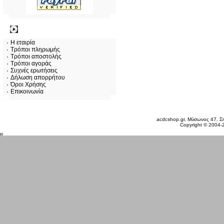
Πληροφορίες
Η εταιρία
Τρόποι πληρωμής
Τρόποι αποστολής
Τρόποι αγοράς
Συχνές ερωτήσεις
Δήλωση απορρήτου
Όροι Χρήσης
Επικοινωνία
Δευτέρα 10 Αυγ, 2026
acdcshop.gr, Μύσωνος 47, Ση
Copyright © 2004-