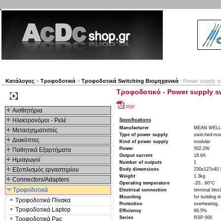
Νέα προϊόντα
Πλοηγός
Εταιρία
Λογαριασμός
Κατάλογος
»
Τροφοδοτικά
»
Τροφοδοτικά Switching Βιομηχανικά
: Power supply s
Τροφοδοτικό - Power supply s
Kατηγοριες
PDF
Αισθητήρια
Ηλεκτρονόμοι - Ρελέ
Specifications
Manufacturer
MEAN WELL
Μετασχηματιστές
Type of power supply
switched-mo
Διακόπτες
Kind of power supply
modular
Power
502.2W
Παθητικά Εξαρτήματα
Output current
18.6A
Hμιαγωγοί
Number of outputs
1
Εξοπλισμός εργαστηρίου
Body dimensions
230x127x40
Weight
1.3kg
Connectors/Adapters
Operating temperature
-20...60°C
Τροφοδοτικά
Electrical connection
terminal bloc
Mounting
for building in
Τροφοδοτικά Πίνακα
Protection
overheating
Τροφοδοτικά Laptop
Efficiency
89.5%
Series
RSP-500
Τροφοδοτικά Pac