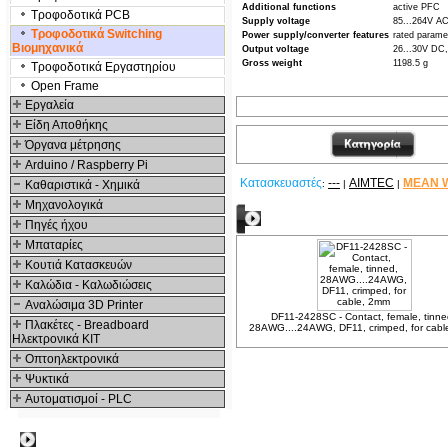
Additional functions
active PFC
Τροφοδοτικά PCB
Supply voltage
85...264V 
Τροφοδοτικά Switching
Power supply/converter features
rated paramet
Βιομηχανικά
Output voltage
26...30V D
Gross weight
1198.5 g
Τροφοδοτικά Εργαστηρίου
Open Frame
Εργαλεία
Είδη Αποθήκης
Όργανα μέτρησης
Arduino / Raspberry Pi
Κατασκευαστές
---
AIMTEC
MEAN 
Καθαριστικά - Χημικά
:
|
|
Μηχανολογικά
Σχετικά Προϊόντα
Πηγές ήχου
Μπαταρίες
Κουτιά Κατασκευών
Καλώδια - Καλωδιώσεις
Αναλώσιμα 3D Printer
DF11-2428SC - Contact, female, tinne
Πλακέτες - Breadboard
28AWG....24AWG, DF11, crimped, for cab
Ηλεκτρονικά ΚΙΤ
Οπτοηλεκτρονικά
Ψυκτικά
Αυτοματισμοί - PLC
Δημοφιλή