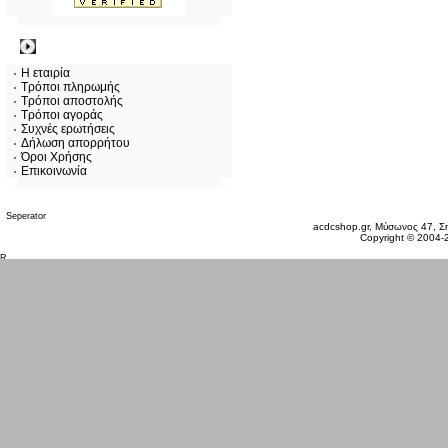
Πληροφορίες
Η εταιρία
Τρόποι πληρωμής
Τρόποι αποστολής
Τρόποι αγοράς
Συχνές ερωτήσεις
Δήλωση απορρήτου
Όροι Χρήσης
Επικοινωνία
Σάββατο 08 Αυγ, 2026
acdcshop.gr, Μύσωνος 47, Ση
Copyright © 2004-