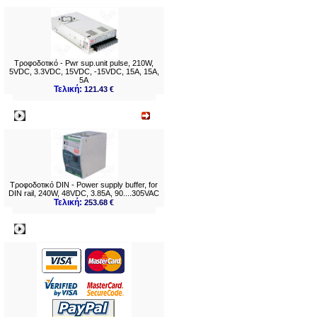
Τροφοδοτικό - Pwr sup.unit pulse, 210W,
5VDC, 3.3VDC, 15VDC, -15VDC, 15A, 15A,
5A
Τελική:
121.43 €
Νεο
Τροφοδοτικό DIN - Power supply buffer, for
DIN rail, 240W, 48VDC, 3.85A, 90....305VAC
Τελική:
253.68 €
Πληρωμες