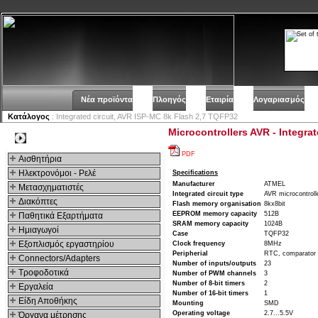
Νέα προϊόντα
Πλοηγός
Εταιρία
Λογαριασμός
Κατάλογος
: Integrated circuit, AVR ISP-MC 8k Flash 2,7 TQFP32
Microcontrollers AVR - Integra
Kατηγοριες
PDF
Αισθητήρια
Ηλεκτρονόμοι - Ρελέ
Specifications
Manufacturer
ATMEL
Μετασχηματιστές
Integrated circuit type
AVR microcontroll
Διακόπτες
Flash memory organisation
8kx8bit
EEPROM memory capacity
512B
Παθητικά Εξαρτήματα
SRAM memory capacity
1024B
Hμιαγωγοί
Case
TQFP32
Εξοπλισμός εργαστηρίου
Clock frequency
8MHz
Peripherial
RTC, comparator
Connectors/Adapters
Number of inputs/outputs
23
Τροφοδοτικά
Number of PWM channels
3
Number of 8-bit timers
2
Εργαλεία
Number of 16-bit timers
1
Είδη Αποθήκης
Mounting
SMD
Operating voltage
2.7...5.5V
Όργανα μέτρησης