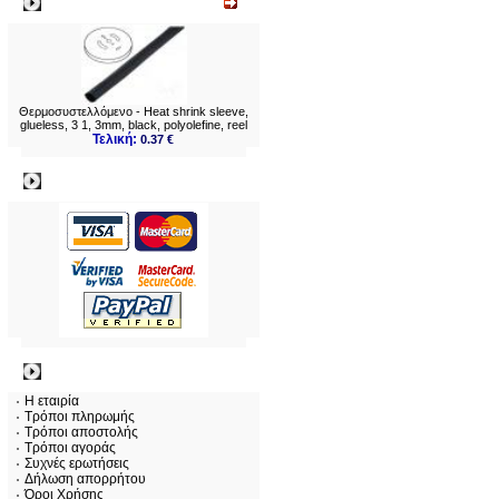
Νεο
Θερμοσυστελλόμενo - Heat shrink sleeve,
glueless, 3 1, 3mm, black, polyolefine, reel
Τελική:
0.37 €
Πληρωμες
Πληροφορίες
Η εταιρία
Τρόποι πληρωμής
Τρόποι αποστολής
Τρόποι αγοράς
Συχνές ερωτήσεις
Δήλωση απορρήτου
Όροι Χρήσης