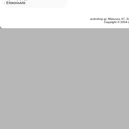
Επικοινωνία
Παρασκευή 07 Αυγ, 2026
acdcshop.gr, Μύσωνος 47, Ση
Copyright © 2004-