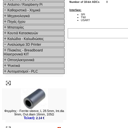
Number of 10-bit ADCs
8
Arduino / Raspberry Pi
Καθαριστικά - Χημικά
Interface:
SPI
Μηχανολογικά
TWI
USART
Πηγές ήχου
Μπαταρίες
Κουτιά Κατασκευών
Καλώδια - Καλωδιώσεις
Αναλώσιμα 3D Printer
Πλακέτες - Breadboard
Ηλεκτρονικά ΚΙΤ
Οπτοηλεκτρονικά
Ψυκτικά
Αυτοματισμοί - PLC
Δημοφιλή
Φερρίτης - Ferrite sleeve, L 28.5mm, Int.dia
9mm, Out.diam 16mm, 105Ω
Τελική:
2.14 €