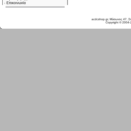
Επικοινωνία
Παρασκευή 07 Αυγ, 2026
acdcshop.gr, Μύσωνος 47, Ση
Copyright © 2004-