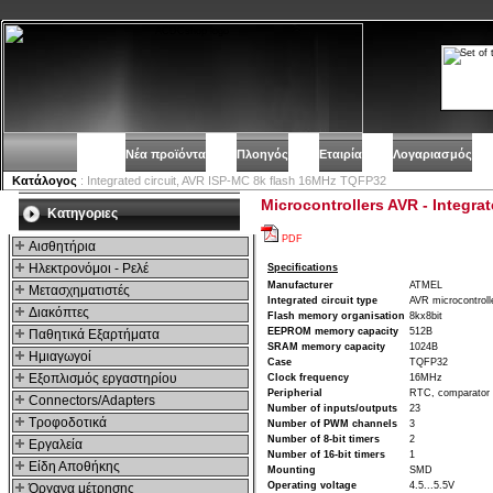
Νέα προϊόντα
Πλοηγός
Εταιρία
Λογαριασμός
Κατάλογος
: Integrated circuit, AVR ISP-MC 8k flash 16MHz TQFP32
Microcontrollers AVR - Integra
Kατηγοριες
PDF
Αισθητήρια
Ηλεκτρονόμοι - Ρελέ
Specifications
Manufacturer
ATMEL
Μετασχηματιστές
Integrated circuit type
AVR microcontroll
Διακόπτες
Flash memory organisation
8kx8bit
EEPROM memory capacity
512B
Παθητικά Εξαρτήματα
SRAM memory capacity
1024B
Hμιαγωγοί
Case
TQFP32
Εξοπλισμός εργαστηρίου
Clock frequency
16MHz
Peripherial
RTC, comparator
Connectors/Adapters
Number of inputs/outputs
23
Τροφοδοτικά
Number of PWM channels
3
Number of 8-bit timers
2
Εργαλεία
Number of 16-bit timers
1
Είδη Αποθήκης
Mounting
SMD
Operating voltage
4.5...5.5V
Όργανα μέτρησης