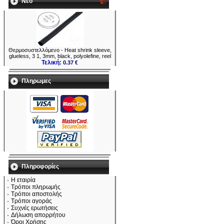
Νεο
Θερμοσυστελλόμενo - Heat shrink sleeve,
glueless, 3 1, 3mm, black, polyolefine, reel
Τελική:
0.37 €
Πληρωμες
Πληροφορίες
Η εταιρία
Τρόποι πληρωμής
Τρόποι αποστολής
Τρόποι αγοράς
Συχνές ερωτήσεις
Δήλωση απορρήτου
Όροι Χρήσης