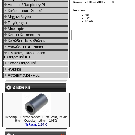
Number of 10-bit ADCs
8
Arduino / Raspberry Pi
Καθαριστικά - Χημικά
Interface:
SPI
Μηχανολογικά
TWI
USART
Πηγές ήχου
Μπαταρίες
Κουτιά Κατασκευών
Καλώδια - Καλωδιώσεις
Αναλώσιμα 3D Printer
Πλακέτες - Breadboard
Ηλεκτρονικά ΚΙΤ
Οπτοηλεκτρονικά
Ψυκτικά
Αυτοματισμοί - PLC
Δημοφιλή
Φερρίτης - Ferrite sleeve, L 28.5mm, Int.dia
9mm, Out.diam 16mm, 105Ω
Τελική:
2.14 €