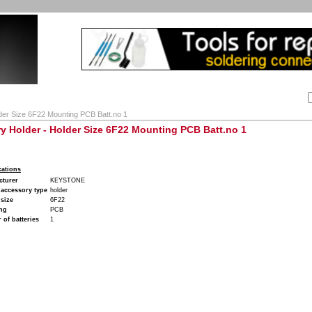
Αναζήτηση:
Εταιρία
Λογαριασμός
Καλάθι
Επικοινωνία
der Size 6F22 Mounting PCB Batt.no 1
ry Holder - Holder Size 6F22 Mounting PCB Batt.no 1
cations
cturer
KEYSTONE
 accessory type
holder
 size
6F22
ng
PCB
of batteries
1