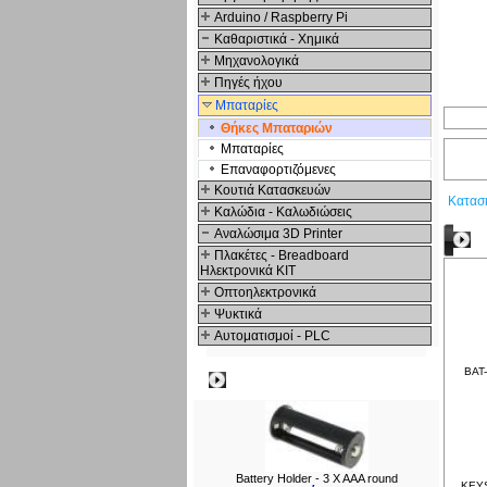
Arduino / Raspberry Pi
Καθαριστικά - Χημικά
Μηχανολογικά
Πηγές ήχου
Μπαταρίες
Θήκες Μπαταριών
Μπαταρίες
Επαναφορτιζόμενες
Κουτιά Κατασκευών
Κατασ
Καλώδια - Καλωδιώσεις
Αναλώσιμα 3D Printer
Δ
Πλακέτες - Breadboard
Ηλεκτρονικά ΚΙΤ
Οπτοηλεκτρονικά
Ψυκτικά
Αυτοματισμοί - PLC
BAT-
Δημοφιλή
Battery Holder - 3 X AAA round
KEYS