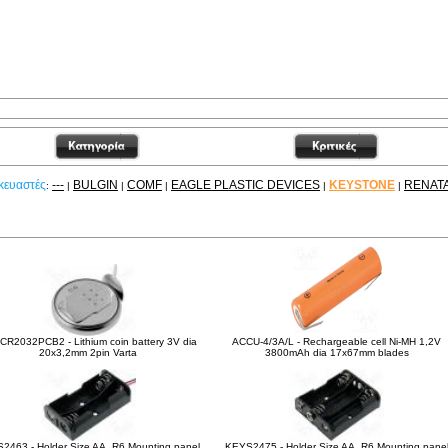
κευαστές
---
BULGIN
COMF
EAGLE PLASTIC DEVICES
KEYSTONE
RENAT
:
|
|
|
|
|
είτε ακόμα
CR2032PCB2 - Lithium coin battery 3V dia
ACCU-4/3A/L - Rechargeable cell Ni-MH 1,2V
20x3,2mm 2pin Varta
3800mAh dia 17x67mm blades
2463 - Holder Size AA, R6 Mounting panel
KEYS2475 - Holder Size AA, R6 Mounting pane