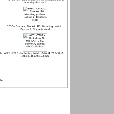
mounting Batt.no 4
303D - Contact, Size AA, R6, Mounting push-in,
Batt.no 2, Contacts steel
ds
ACCU-T207 - Re-battery Ni-MH, AAA, 3.6V, 550mAh,
cables, 46x30x10.5mm
2V,