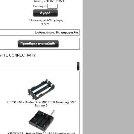
Τελική με ΦΠΑ:
3.75 €
Ποσότητα:
* Αποστολή σε 2-3 εργάσιμες
ημέρες.
Διαθεσιμότητα:
Με παραγγελία
A
TE CONNECTIVITY
|
KEYS1048 - Holder Size MR18650 Mounting SMT
Batt.no 2
l
KEYS2478 - Holder Size AA, R6 Mounting panel