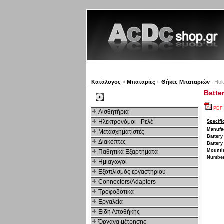
Νέα προϊόντα
Πλοηγός
Κατάλογος
»
Μπαταρίες
»
Θήκες Μπαταριών
: Hol
Batte
Kατηγοριες
PDF
Αισθητήρια
Ηλεκτρονόμοι - Ρελέ
Specifi
Manufa
Μετασχηματιστές
Battery
Διακόπτες
Battery
Mounti
Παθητικά Εξαρτήματα
Number 
Hμιαγωγοί
Εξοπλισμός εργαστηρίου
Connectors/Adapters
Τροφοδοτικά
Εργαλεία
Είδη Αποθήκης
Όργανα μέτρησης