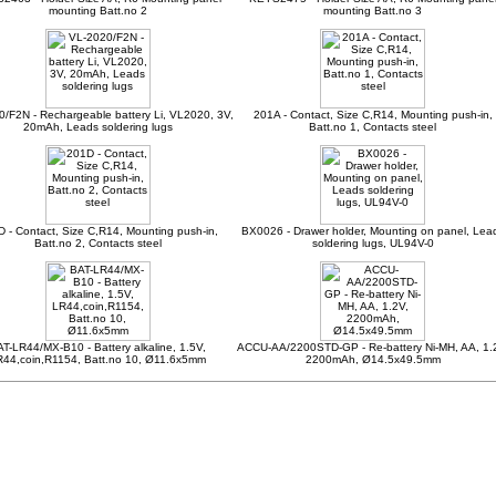
mounting Batt.no 2
mounting Batt.no 3
/F2N - Rechargeable battery Li, VL2020, 3V,
201A - Contact, Size C,R14, Mounting push-in,
20mAh, Leads soldering lugs
Batt.no 1, Contacts steel
 - Contact, Size C,R14, Mounting push-in,
BX0026 - Drawer holder, Mounting on panel, Lea
Batt.no 2, Contacts steel
soldering lugs, UL94V-0
T-LR44/MX-B10 - Battery alkaline, 1.5V,
ACCU-AA/2200STD-GP - Re-battery Ni-MH, AA, 1.
R44,coin,R1154, Batt.no 10, Ø11.6x5mm
2200mAh, Ø14.5x49.5mm