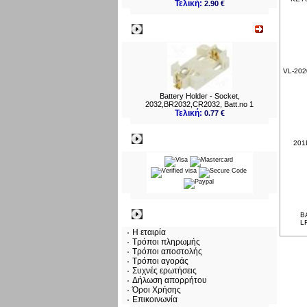
Τελική:
2.90 €
Νεο
VL-2020
Battery Holder - Socket,
2032,BR2032,CR2032, Batt.no 1
Τελική:
0.77 €
Πληρωμες
201D
Πληροφορίες
BA
L
Η εταιρία
Τρόποι πληρωμής
Τρόποι αποστολής
Τρόποι αγοράς
Συχνές ερωτήσεις
Δήλωση απορρήτου
Όροι Χρήσης
Επικοινωνία