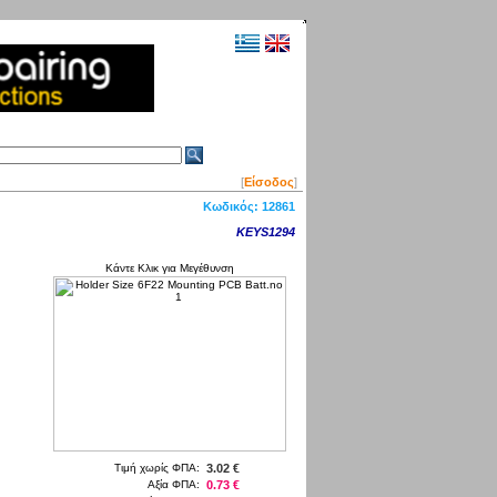
[
Είσοδος
]
Κωδικός:
12861
KEYS1294
Κάντε Κλικ για Μεγέθυνση
Τιμή χωρίς ΦΠΑ:
3.02 €
Αξία ΦΠΑ:
0.73 €