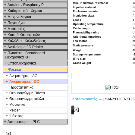
Min. insulation resistance
1
Arduino / Raspberry Pi
Impeller material
t
Καθαριστικά - Χημικά
Enclosure material
t
Insulation class
A
Μηχανολογικά
Leads
4
Πηγές ήχου
Operating temperature
-
Μπαταρίες
Cable length
1
Flammability rating
U
Κουτιά Κατασκευών
Additional functions
A
Καλώδια - Καλωδιώσεις
Fan motor
b
6
Static pressure
Αναλώσιμα 3D Printer
Weight
4
Πλακέτες - Breadboard
Storage temperature
-
Ηλεκτρονικά ΚΙΤ
Wire size
2
Οπτοηλεκτρονικά
Gross weight
3
Ψυκτικά
Ανεμιστήρες - AC
Ανεμιστήρες - DC
Προστατευτικά
Θερμοαγώγιμη Πάστα
Θερμοαγώγιμη κόλλα
Κατασκευαστές
---
SANYO DENKI
:
|
|
Μονωτικά
Σχετικά Προϊόντα
Peltier
Ψύκτρες
Αυτοματισμοί - PLC
Δημοφιλή