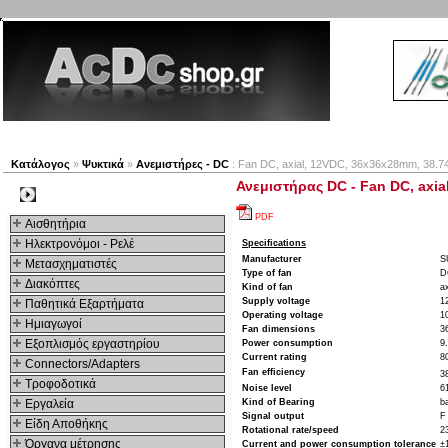
Νέα προϊόντα
Πλοηγός
Εταιρία
Λογαριασμός
Κατάλογος
»
Ψυκτικά
»
Ανεμιστήρες - DC
: Fan DC, axial, 12VDC, 36x36x28mm, 38.74m
Ανεμιστήρας DC - Fan DC, axia
Kατηγοριες
PDF
Αισθητήρια
Ηλεκτρονόμοι - Ρελέ
Specifications
Manufacturer
S
Μετασχηματιστές
Type of fan
D
Διακόπτες
Kind of fan
ax
Supply voltage
1
Παθητικά Εξαρτήματα
Operating voltage
1
Hμιαγωγοί
Fan dimensions
3
Εξοπλισμός εργαστηρίου
Power consumption
9
Current rating
8
Connectors/Adapters
Fan efficiency
3
Τροφοδοτικά
Noise level
6
Εργαλεία
Kind of Bearing
ba
Signal output
F
Είδη Αποθήκης
Rotational rate/speed
2
Όργανα μέτρησης
Current and power consumption tolerance
±