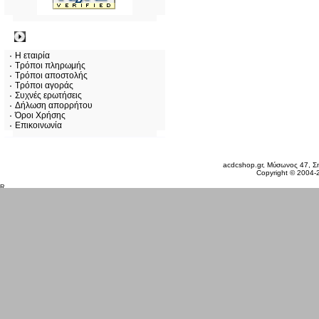
Πληροφορίες
Η εταιρία
Τρόποι πληρωμής
Τρόποι αποστολής
Τρόποι αγοράς
Συχνές ερωτήσεις
Δήλωση απορρήτου
Όροι Χρήσης
Επικοινωνία
Πέμπτη 06 Αυγ, 2026
acdcshop.gr, Μύσωνος 47, Ση
Copyright © 2004-