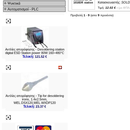
Κατασκευαστής:
SOLD
Ψυκτικά
Τιμή:
12.02 €
-
(με ΦΠΑ:
Αυτοματισμοί - PLC
Προβολή
1
-
9
(απο
9
προιόντα)
Δημοφιλή
Αντλίες απορόφησης - Desoldering station
digital ESD Station power 80W 160÷480°C
Τελική:
121.52 €
Νεο
Αντλίες απορόφησης - Tip for desoldering
irons, 1.4x2.5mm,
WEL.DSX120,WEL.WXDP120
Τελική:
23.37 €
Πληρωμες