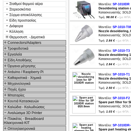
Σταθμοί θερμού αέρα
Μοντέλο:
SP-1010DR
Desoldering station 
Στερεοσκόπια
Κατασκευαστής:
SOLD
Σύρμα αποκόλλησης
Τιμή:
98.00 €
-
(με ΦΠΑ:
Είδη προστασίας
Διάφορα
Μοντέλο:
SP-1010-T0
Nozzle desoldering, 
Κόλληση
Κατασκευαστής:
SOLD
Θερμοσυστ. - Δεματικά
Τιμή:
2.84 €
-
(με ΦΠΑ: 
Connectors/Adapters
Τροφοδοτικά
Μοντέλο:
SP-1010-T3
Εργαλεία
Nozzle desoldering 
Κατασκευαστής:
SOLD
Είδη Αποθήκης
Τιμή:
2.84 €
-
(με ΦΠΑ: 
Όργανα μέτρησης
Arduino / Raspberry Pi
Μοντέλο:
SP-1010-T1
Καθαριστικά - Χημικά
Nozzle desoldering 
Κατασκευαστής:
SOLD
Μηχανολογικά
Τιμή:
2.50 €
-
(με ΦΠΑ: 
Πηγές ήχου
Μπαταρίες
Μοντέλο:
SP-1010-F2
Κουτιά Κατασκευών
Spare part filter fo
Κατασκευαστής:
SOLD
Καλώδια - Καλωδιώσεις
Τιμή:
1.03 €
-
(με ΦΠΑ: 
Αναλώσιμα 3D Printer
Πλακέτες - Breadboard
Ηλεκτρονικά ΚΙΤ
Μοντέλο:
SP-1010DR-
Οπτοηλεκτρονικά
Spare part heating e