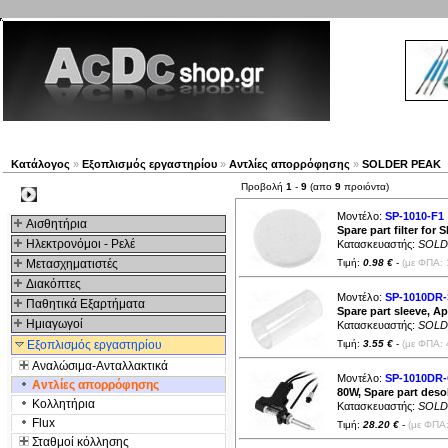
Νέα προϊόντα
Πλοηγός
Εταιρία
Λογαριασμός
Κατάλογος
»
Εξοπλισμός εργαστηρίου
»
Αντλίες απορρόφησης
»
SOLDER PEAK
Προβολή
1
-
9
(απο
9
προιόντα)
Kατηγοριες
Μοντέλο:
SP-1010-F1
Αισθητήρια
Spare part filter fo
Ηλεκτρονόμοι - Ρελέ
Κατασκευαστής:
SOLD
Μετασχηματιστές
Τιμή:
0.98 €
-
(με ΦΠΑ: 
Διακόπτες
Μοντέλο:
SP-1010DR-
Παθητικά Εξαρτήματα
Spare part sleeve, 
Hμιαγωγοί
Κατασκευαστής:
SOLD
Εξοπλισμός εργαστηρίου
Τιμή:
3.55 €
-
(με ΦΠΑ: 
Αναλώσιμα-Ανταλλακτικά
Μοντέλο:
SP-1010DR
Αντλίες απορρόφησης
80W, Spare part deso
Κολλητήρια
Κατασκευαστής:
SOLD
Flux
Τιμή:
28.20 €
-
(με ΦΠΑ:
Σταθμοί κόλλησης