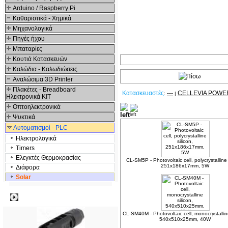
Arduino / Raspberry Pi
Καθαριστικά - Χημικά
Μηχανολογικά
Πηγές ήχου
Μπαταρίες
Κουτιά Κατασκευών
Καλώδια - Καλωδιώσεις
Αναλώσιμα 3D Printer
Πλακέτες - Breadboard
Κατασκευαστές
---
CELLEVIA POWE
:
|
Ηλεκτρονικά ΚΙΤ
Οπτοηλεκτρονικά
Σχετικά Προϊόντα
Ψυκτικά
Αυτοματισμοί - PLC
Ηλεκτρολογικά
Timers
Ελεγκτές Θερμοκρασίας
CL-SM5P - Photovoltaic cell, polycrystalline 
251x186x17mm, 5W
Διάφορα
Solar
Δημοφιλή
CL-SM40M - Photovoltaic cell, monocrystalline
540x510x25mm, 40W