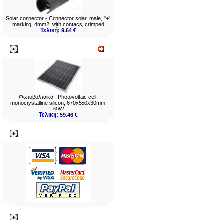
Solar connector - Connector solar, male, "+"
marking, 4mm2, with contacs, crimped
Τελική:
9.64 €
Νεο
Φωτοβολταΐκά - Photovoltaic cell,
monocrystalline silicon, 670x550x30mm,
60W
Τελική:
59.46 €
Πληρωμες
Πληροφορίες