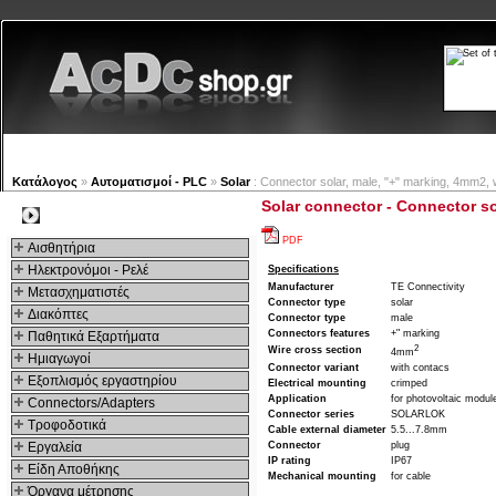
Νέα προϊόντα
Πλοηγός
Εταιρία
Λογαριασμός
Κατάλογος
»
Αυτοματισμοί - PLC
»
Solar
: Connector solar, male, "+" marking, 4mm2, 
Solar connector - Connector so
Kατηγοριες
PDF
Αισθητήρια
Ηλεκτρονόμοι - Ρελέ
Specifications
Manufacturer
TE Connectivity
Μετασχηματιστές
Connector type
solar
Διακόπτες
Connector type
male
Connectors features
+" marking
Παθητικά Εξαρτήματα
2
Wire cross section
4mm
Hμιαγωγοί
Connector variant
with contacs
Εξοπλισμός εργαστηρίου
Electrical mounting
crimped
Application
for photovoltaic modul
Connectors/Adapters
Connector series
SOLARLOK
Τροφοδοτικά
Cable external diameter
5.5...7.8mm
Εργαλεία
Connector
plug
IP rating
IP67
Είδη Αποθήκης
Mechanical mounting
for cable
Όργανα μέτρησης