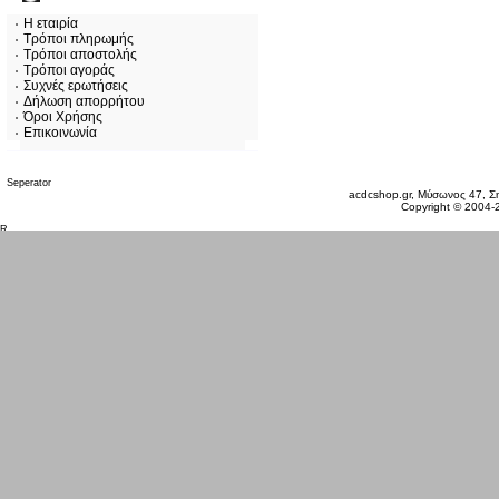
Η εταιρία
Τρόποι πληρωμής
Τρόποι αποστολής
Τρόποι αγοράς
Συχνές ερωτήσεις
Δήλωση απορρήτου
Όροι Χρήσης
Επικοινωνία
Πέμπτη 06 Αυγ, 2026
acdcshop.gr, Μύσωνος 47, Ση
Copyright © 2004-