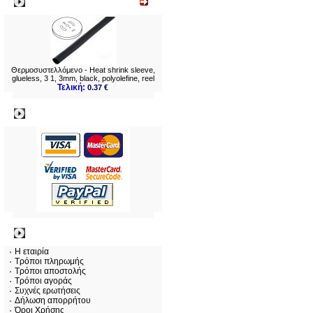
Νεο
Θερμοσυστελλόμενo - Heat shrink sleeve,
glueless, 3 1, 3mm, black, polyolefine, reel
Τελική:
0.37 €
Πληρωμες
Πληροφορίες
Η εταιρία
Τρόποι πληρωμής
Τρόποι αποστολής
Τρόποι αγοράς
Συχνές ερωτήσεις
Δήλωση απορρήτου
Όροι Χρήσης