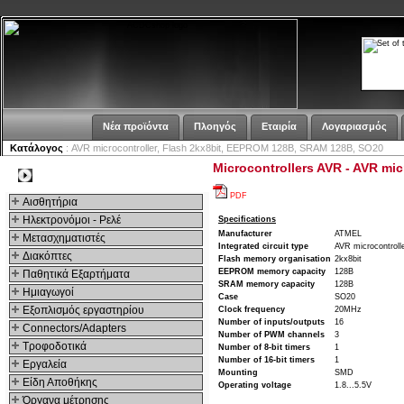
Νέα προϊόντα
Πλοηγός
Εταιρία
Λογαριασμός
Κατάλογος
: AVR microcontroller, Flash 2kx8bit, EEPROM 128B, SRAM 128B, SO20
Microcontrollers AVR - AVR mi
Kατηγοριες
PDF
Αισθητήρια
Ηλεκτρονόμοι - Ρελέ
Specifications
Manufacturer
ATMEL
Μετασχηματιστές
Integrated circuit type
AVR microcontroll
Διακόπτες
Flash memory organisation
2kx8bit
EEPROM memory capacity
128B
Παθητικά Εξαρτήματα
SRAM memory capacity
128B
Hμιαγωγοί
Case
SO20
Εξοπλισμός εργαστηρίου
Clock frequency
20MHz
Number of inputs/outputs
16
Connectors/Adapters
Number of PWM channels
3
Τροφοδοτικά
Number of 8-bit timers
1
Number of 16-bit timers
1
Εργαλεία
Mounting
SMD
Είδη Αποθήκης
Operating voltage
1.8...5.5V
Όργανα μέτρησης