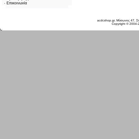
Επικοινωνία
Πέμπτη 06 Αυγ, 2026
acdcshop.gr, Μύσωνος 47, Ση
Copyright © 2004-