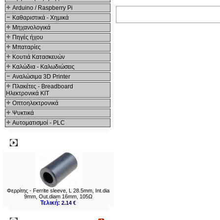
Arduino / Raspberry Pi
Καθαριστικά - Χημικά
Μηχανολογικά
Πηγές ήχου
Μπαταρίες
Κουτιά Κατασκευών
Καλώδια - Καλωδιώσεις
Αναλώσιμα 3D Printer
Πλακέτες - Breadboard
Ηλεκτρονικά ΚΙΤ
Οπτοηλεκτρονικά
Ψυκτικά
Αυτοματισμοί - PLC
Δημοφιλή
Φερρίτης - Ferrite sleeve, L 28.5mm, Int.dia
9mm, Out.diam 16mm, 105Ω
Τελική:
2.14 €