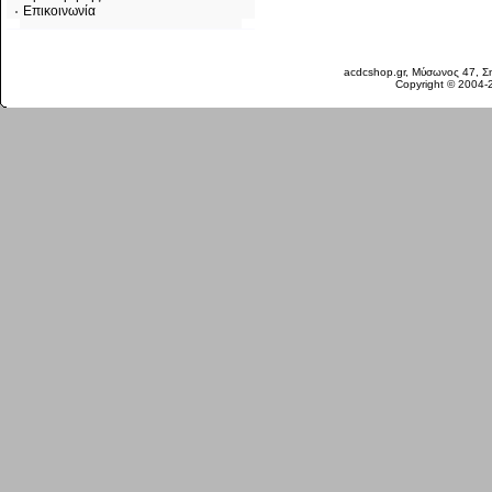
Επικοινωνία
Κυριακή 09 Αυγ, 2026
acdcshop.gr, Μύσωνος 47, Ση
Copyright © 2004-