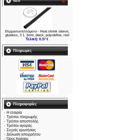
Νεο
Θερμοσυστελλόμενo - Heat shrink sleeve,
glueless, 3 1, 3mm, black, polyolefine, reel
Τελική:
0.37 €
Πληρωμες
Πληροφορίες
Η εταιρία
Τρόποι πληρωμής
Τρόποι αποστολής
Τρόποι αγοράς
Συχνές ερωτήσεις
Δήλωση απορρήτου
Όροι Χρήσης