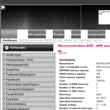
Νέα προϊόντα
Πλοηγός
Εταιρία
Λογαριασμός
Κατάλογος
: AVR microcontroller, EEPROM 512B, SRAM 1kB, Flash 8kB, TQFP32
Microcontrollers AVR - AVR mi
Kατηγοριες
PDF
Αισθητήρια
Ηλεκτρονόμοι - Ρελέ
Specifications
Manufacturer
MICROCHIP 
Μετασχηματιστές
Type of integrated circuit
AVR microcon
Διακόπτες
EEPROM memory capacity
512B
SRAM memory capacity
1kB
Παθητικά Εξαρτήματα
Flash memory capacity
8kB
Hμιαγωγοί
Case
TQFP32
Εξοπλισμός εργαστηρίου
Number of PWM channels
3
Number of 8bit timers
2
Connectors/Adapters
Number of 16bit timers
1
Τροφοδοτικά
Mounting
SMD
Operating temperature
40...85°C
Εργαλεία
Operating frequency
16MHz
Είδη Αποθήκης
Supply voltage
2.7...5.5V
Number of external interrupts
2
Όργανα μέτρησης