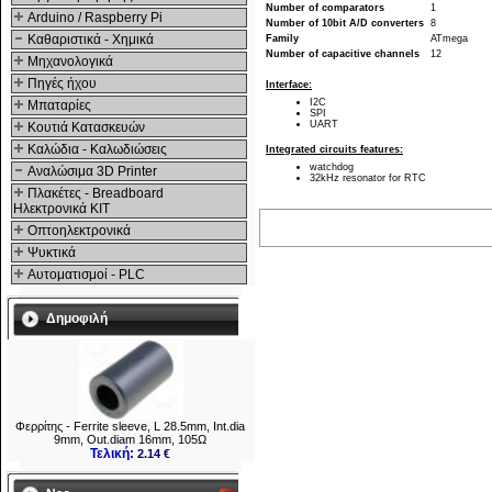
Number of comparators
1
Arduino / Raspberry Pi
Number of 10bit A/D converters
8
Καθαριστικά - Χημικά
Family
ATmega
Number of capacitive channels
12
Μηχανολογικά
Πηγές ήχου
Interface:
I2C
Μπαταρίες
SPI
UART
Κουτιά Κατασκευών
Καλώδια - Καλωδιώσεις
Integrated circuits features:
watchdog
Αναλώσιμα 3D Printer
32kHz resonator for RTC
Πλακέτες - Breadboard
Ηλεκτρονικά ΚΙΤ
Οπτοηλεκτρονικά
Ψυκτικά
Αυτοματισμοί - PLC
Δημοφιλή
Φερρίτης - Ferrite sleeve, L 28.5mm, Int.dia
9mm, Out.diam 16mm, 105Ω
Τελική:
2.14 €