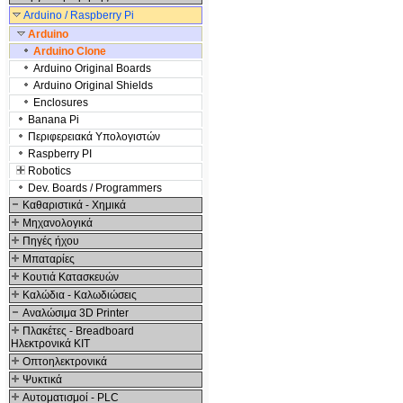
Arduino / Raspberry Pi
Arduino
Arduino Clone
Arduino Original Boards
Arduino Original Shields
Enclosures
Banana Pi
Περιφερειακά Υπολογιστών
Raspberry PI
Robotics
Dev. Boards / Programmers
Καθαριστικά - Χημικά
Μηχανολογικά
Πηγές ήχου
Μπαταρίες
Κουτιά Κατασκευών
Καλώδια - Καλωδιώσεις
Αναλώσιμα 3D Printer
Πλακέτες - Breadboard
Ηλεκτρονικά ΚΙΤ
Οπτοηλεκτρονικά
Ψυκτικά
Αυτοματισμοί - PLC