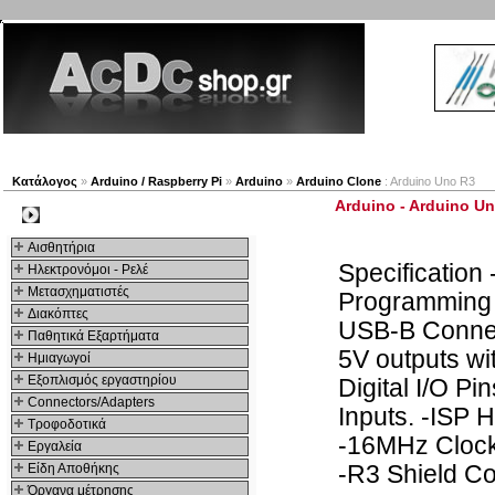
Νέα προϊόντα
Πλοηγός
Εταιρία
Λογαριασμός
Κατάλογος
»
Arduino / Raspberry Pi
»
Arduino
»
Arduino Clone
: Arduino Uno R3
Arduino - Arduino U
Kατηγοριες
Αισθητήρια
Specificatio
Ηλεκτρονόμοι - Ρελέ
Μετασχηματιστές
Programming F
Διακόπτες
USB-B Connect
Παθητικά Εξαρτήματα
5V outputs wi
Hμιαγωγοί
Εξοπλισμός εργαστηρίου
Digital I/O P
Connectors/Adapters
Inputs. -ISP 
Τροφοδοτικά
-16MHz Clock
Εργαλεία
Είδη Αποθήκης
-R3 Shield C
Όργανα μέτρησης