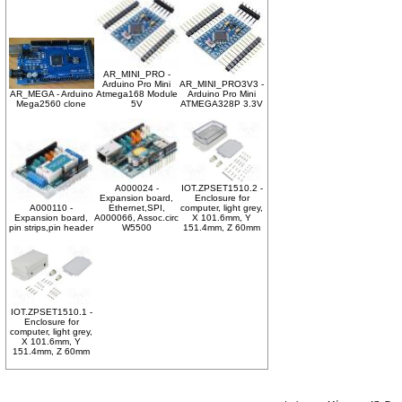
AR_MINI_PRO -
Arduino Pro Mini
AR_MINI_PRO3V3 -
AR_MEGA - Arduino
Atmega168 Module
Arduino Pro Mini
Mega2560 clone
5V
ATMEGA328P 3.3V
A000024 -
IOT.ZPSET1510.2 -
Expansion board,
Enclosure for
A000110 -
Ethernet,SPI,
computer, light grey,
Expansion board,
A000066, Assoc.circ
X 101.6mm, Y
pin strips,pin header
W5500
151.4mm, Z 60mm
IOT.ZPSET1510.1 -
Enclosure for
computer, light grey,
X 101.6mm, Y
151.4mm, Z 60mm
Δευτέρα 10 Αυγ, 2026