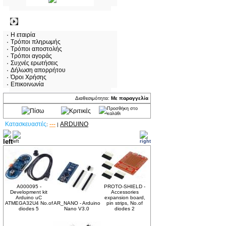
Πληροφορίες
Η εταιρία
Τρόποι πληρωμής
Τρόποι αποστολής
Τρόποι αγοράς
Συχνές ερωτήσεις
Δήλωση απορρήτου
Όροι Χρήσης
Επικοινωνία
Διαθεσιμότητα:
Με παραγγελία
Κατασκευαστές
---
ARDUINO
:
|
Δείτε ακόμα
A000095 -
PROTO-SHIELD -
Development kit
Accessories
Arduino uC
expansion board,
ATMEGA32U4 No.of
AR_NANO - Arduino
pin strips, No.of
diodes 5
Nano V3.0
diodes 2