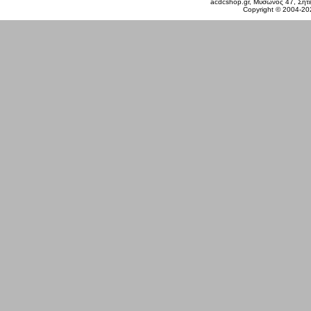
acdcshop.gr, Μύσωνος 47, Σητεί
Copyright © 2004-20