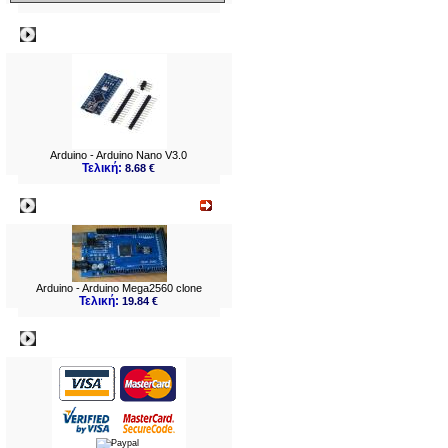
Δημοφιλή
Arduino - Arduino Nano V3.0
Τελική:
8.68 €
Νεο
Arduino - Arduino Mega2560 clone
Τελική:
19.84 €
Πληρωμες