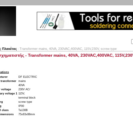
Αναζήτηση:
Εταιρία
Λογαριασμός
Καλάθι
Επικοινωνία
ς Πλακέτας
: Transformer mains, 40VA, 230VAC,400VAC, 115V,230V, screw type
χηματιστής - Transformer mains, 40VA, 230VAC,400VAC, 115V,230
cations
cturer
DF ELECTRIC
 transformer
mains
40VA
 voltage
230V AC/
ry voltage 1
115V,
terminal block
ng
screw type
ng
IP00
 class
Ta130B
imensions
75x83x88mm