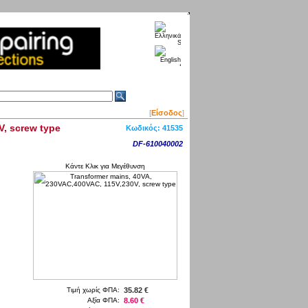
[
Είσοδος
]
V, screw type
Κωδικός:
41535
DF-610040002
Κάντε Κλικ για Μεγέθυνση
Τιμή χωρίς ΦΠΑ:
35.82 €
Αξία ΦΠΑ:
8.60 €