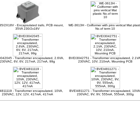
5/2X18V - Encapsulated trafo, PCB mount,
WE-3613H - Coilformer with pins vertical Mat plast
35VA 230/2x18V
No.of term 10
042045 - Transformer encapsulated, 2.6VA,
BVEI3042751 - Transformer encapsulated, 2.1VA
230VAC, 6V, 6V, 217mA, 217mA, 99g
230VAC, 10V, 210mA, Mounting PCB
811119 - Transformer encapsulated, 10VA,
BVEI4811271 - Transformer encapsulated, 10VA
230VAC, 12V, 12V, 417mA, 417mA
230VAC, 9V, 9V, 555mA, 555mA, 300g