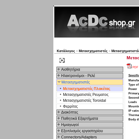
Νέα προϊόντα
Πλοηγός
Κατάλογος
»
Μετασχηματιστές
»
Μετασχηματιστέ
Μετασ
Kατηγοριες
PDF
Αισθητήρια
Ηλεκτρονόμοι - Ρελέ
Specifi
Manufa
Μετασχηματιστές
Type of
Μετασχηματιστές Πλακέτας
Power
Primary
Μετασχηματιστές Ρευματος
Seconda
Μετασχηματιστές Toroidal
Leads
Φερρίτες
Mounti
IP rati
Διακόπτες
Thermal
Παθητικά Εξαρτήματα
Body d
Hμιαγωγοί
Εξοπλισμός εργαστηρίου
Connectors/Adapters