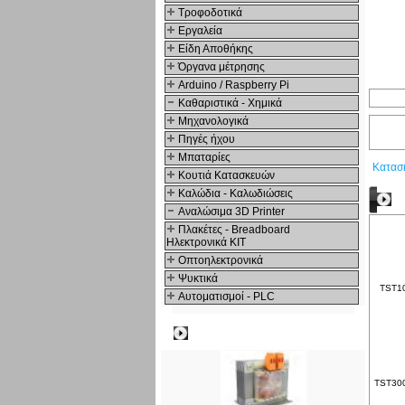
Τροφοδοτικά
Εργαλεία
Είδη Αποθήκης
Όργανα μέτρησης
Arduino / Raspberry Pi
Καθαριστικά - Χημικά
Μηχανολογικά
Πηγές ήχου
Μπαταρίες
Κατασ
Κουτιά Κατασκευών
Καλώδια - Καλωδιώσεις
Δ
Αναλώσιμα 3D Printer
Πλακέτες - Breadboard
Ηλεκτρονικά ΚΙΤ
Οπτοηλεκτρονικά
Ψυκτικά
TST10
Αυτοματισμοί - PLC
Δημοφιλή
TST300