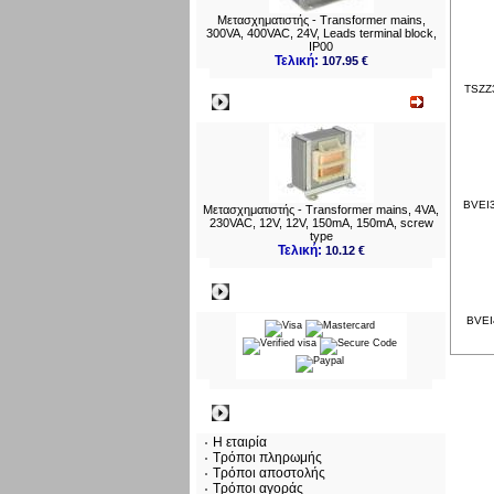
Μετασχηματιστής - Transformer mains,
300VA, 400VAC, 24V, Leads terminal block,
IP00
Τελική:
107.95 €
TSZZ3
Νεο
BVEI3
Μετασχηματιστής - Transformer mains, 4VA,
230VAC, 12V, 12V, 150mA, 150mA, screw
type
Τελική:
10.12 €
Πληρωμες
BVEI4
Πληροφορίες
Η εταιρία
Τρόποι πληρωμής
Τρόποι αποστολής
Τρόποι αγοράς