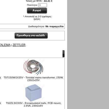
Τελική με ΦΠΑ:
44.41 €
Ποσότητα:
* Αποστολή σε 2-3 εργάσιμες
ημέρες.
Διαθεσιμότητα:
Με παραγγελία
TALEMA
ZETTLER
|
W,
TST150W/2X35V - Toroidal mains transformer, 150W,
230/2x35V
W,
TSZZ2.8/2X6V - Encapsulated trafo, PCB mount,
2,8VA, 230/2x6V