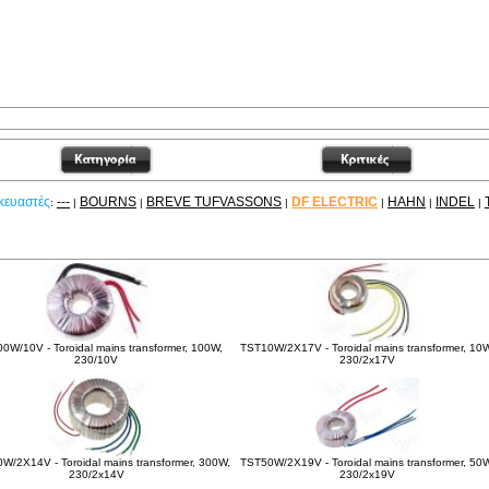
κευαστές
---
BOURNS
BREVE TUFVASSONS
DF ELECTRIC
HAHN
INDEL
:
|
|
|
|
|
|
είτε ακόμα
0W/10V - Toroidal mains transformer, 100W,
TST10W/2X17V - Toroidal mains transformer, 10
230/10V
230/2x17V
W/2X14V - Toroidal mains transformer, 300W,
TST50W/2X19V - Toroidal mains transformer, 50
230/2x14V
230/2x19V