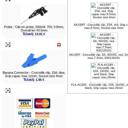
AK2SRT - Crocodile clip, 25A, red, Grip 
Probe - Clip-on probe, 500mA, 70V, 0.8mm,
max.9.5mm, Socket size 4mm
Overall len 43.5mm
Τελική:
13.91 €
Νεο
AK10RT - Crocodile clip, 6A, 60VDC, red, Gr
max.7.5mm, 930126101
Banana Connector - Crocodile clip, 15A, blue,
Grip capac max.12mm, Socket size 4mm
Τελική:
1.95 €
FLK-AC285 - Crocodile clip, 10A, 1kVDC, 
black, Grip capac max.20mm
Πληρωμες