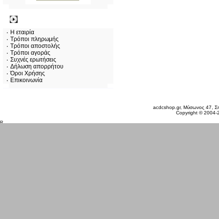
Πληροφορίες
Η εταιρία
Τρόποι πληρωμής
Τρόποι αποστολής
Τρόποι αγοράς
Συχνές ερωτήσεις
Δήλωση απορρήτου
Όροι Χρήσης
Επικοινωνία
Σάββατο 08 Αυγ, 2026
acdcshop.gr, Μύσωνος 47, Ση
Copyright © 2004-