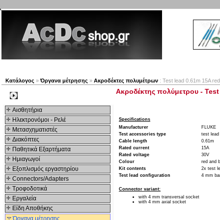
Νέα προϊόντα
Πλοηγός
Εταιρία
Λογαριασμός
Κατάλογος
»
Όργανα μέτρησης
»
Ακροδέκτες πολυμέτρων
: Test lead 0.61m 15A red
Ακροδέκτης πολύμετρου - Test 
Kατηγοριες
Αισθητήρια
Ηλεκτρονόμοι - Ρελέ
Specifications
Manufacturer
FLUKE
Μετασχηματιστές
Test accessories type
test lead
Διακόπτες
Cable length
0.61m
Rated current
15A
Παθητικά Εξαρτήματα
Rated voltage
30V
Hμιαγωγοί
Colour
red and 
Εξοπλισμός εργαστηρίου
Kit contents
2x test l
Test lead configuration
4 mm ban
Connectors/Adapters
Τροφοδοτικά
Connector variant:
with 4 mm transversal socket
Εργαλεία
with 4 mm axial socket
Είδη Αποθήκης
Όργανα μέτρησης