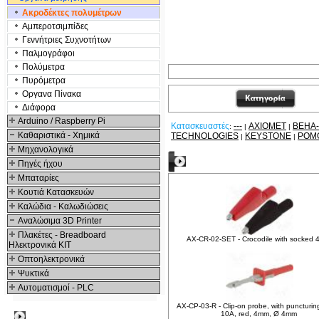
Ακροδέκτες πολυμέτρων
Αμπεροτσιμπίδες
Γενvήτριες Συχνοτήτων
Παλμογράφοι
Πολύμετρα
Πυρόμετρα
Οργανα Πίνακα
Διάφορα
Arduino / Raspberry Pi
Κατασκευαστές
---
AXIOMET
BEHA
:
|
|
Καθαριστικά - Χημικά
TECHNOLOGIES
KEYSTONE
POM
|
|
Μηχανολογικά
Σχετικά Προϊόντα
Πηγές ήχου
Μπαταρίες
Κουτιά Κατασκευών
Καλώδια - Καλωδιώσεις
Αναλώσιμα 3D Printer
Πλακέτες - Breadboard
AX-CR-02-SET - Crocodile with socked
Ηλεκτρονικά ΚΙΤ
Οπτοηλεκτρονικά
Ψυκτικά
Αυτοματισμοί - PLC
AX-CP-03-R - Clip-on probe, with puncturing
10A, red, 4mm, Ø 4mm
Δημοφιλή