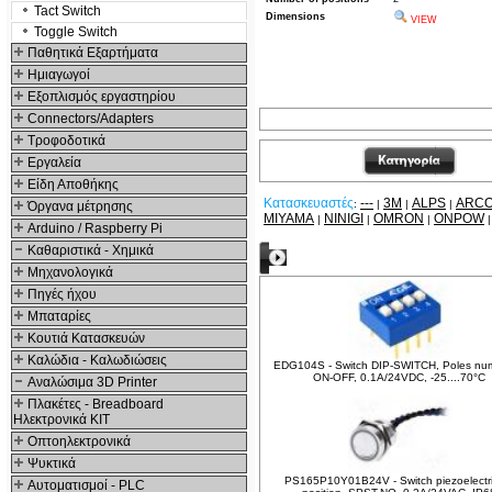
Tact Switch
Dimensions
VIEW
Toggle Switch
Παθητικά Εξαρτήματα
Hμιαγωγοί
Εξοπλισμός εργαστηρίου
Connectors/Adapters
Τροφοδοτικά
Εργαλεία
Είδη Αποθήκης
Κατασκευαστές
---
3M
ALPS
ARCO
:
|
|
|
Όργανα μέτρησης
MIYAMA
NINIGI
OMRON
ONPOW
|
|
|
Arduino / Raspberry Pi
Καθαριστικά - Χημικά
Δείτε ακόμα
Μηχανολογικά
Πηγές ήχου
Μπαταρίες
Κουτιά Κατασκευών
Καλώδια - Καλωδιώσεις
EDG104S - Switch DIP-SWITCH, Poles num
ON-OFF, 0.1A/24VDC, -25....70°C
Αναλώσιμα 3D Printer
Πλακέτες - Breadboard
Ηλεκτρονικά ΚΙΤ
Οπτοηλεκτρονικά
Ψυκτικά
PS165P10Y01B24V - Switch piezoelectri
Αυτοματισμοί - PLC