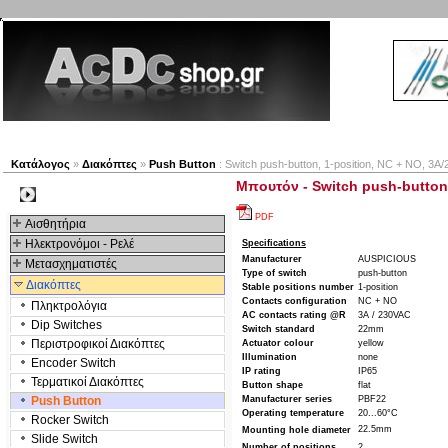
Νέα προϊόντα
Πλοηγός
Εταιρία
Λογαριασμός
Κατάλογος
»
Διακόπτες
»
Push Button
: Switch push-button, 1-position, NC + NO, 3A
Μπουτόν - Switch push-button,
Kατηγοριες
PDF
Αισθητήρια
Ηλεκτρονόμοι - Ρελέ
Specifications
Manufacturer
AUSPICIOUS
Μετασχηματιστές
Type of switch
push-button
Διακόπτες
Stable positions number
1-position
Contacts configuration
NC + NO
Πληκτρολόγια
AC contacts rating @R
3A / 230VAC
Dip Switches
Switch standard
22mm
Περιστροφικοί Διακόπτες
Actuator colour
yellow
Illumination
none
Encoder Switch
IP rating
IP65
Τερματικοί Διακόπτες
Button shape
flat
Push Button
Manufacturer series
PBF22
Operating temperature
20...60°C
Rocker Switch
22.5mm
Mounting hole diameter
Slide Switch
Number of positions
2