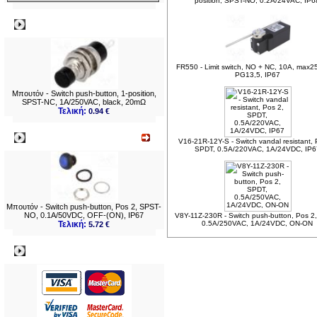
position, SPST-NO, 0.2A/24VAC, IP6
Δημοφιλή
FR550 - Limit switch, NO + NC, 10A, max
PG13,5, IP67
Μπουτόν - Switch push-button, 1-position,
SPST-NC, 1A/250VAC, black, 20mΩ
Τελική:
0.94 €
Νεο
V16-21R-12Y-S - Switch vandal resistant, 
SPDT, 0.5A/220VAC, 1A/24VDC, IP6
Μπουτόν - Switch push-button, Pos 2, SPST-
NO, 0.1A/50VDC, OFF-(ON), IP67
V8Y-11Z-230R - Switch push-button, Pos 2
Τελική:
0.5A/250VAC, 1A/24VDC, ON-ON
5.72 €
Πληρωμες